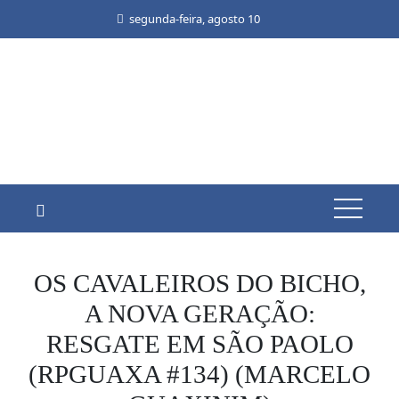
Skip
segunda-feira, agosto 10
to
content
OS CAVALEIROS DO BICHO,
A NOVA GERAÇÃO:
RESGATE EM SÃO PAOLO
(RPGUAXA #134) (MARCELO