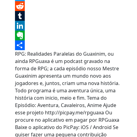
Twitter
Reddit
Tumblr
LinkedIn
Evernote
RPG: Realidades Paralelas do Guaxinim, ou
Share
ainda RPGuaxa é um podcast gravado na
forma de RPG; a cada episódio nosso Mestre
Guaxinim apresenta um mundo novo aos
jogadores e, juntos, criam uma nova história.
Todo programa é uma aventura única, uma
história com inicio, meio e fim. Tema do
Episódio: Aventura, Cavaleiros, Anime Ajude
esse projeto http://picpay.me/rpguaxa Ou
procure no aplicativo em pagar por RPGuaxa
Baixe o aplicativo do PicPay: iOS / Android Se
quiser fazer uma pequena contribuição