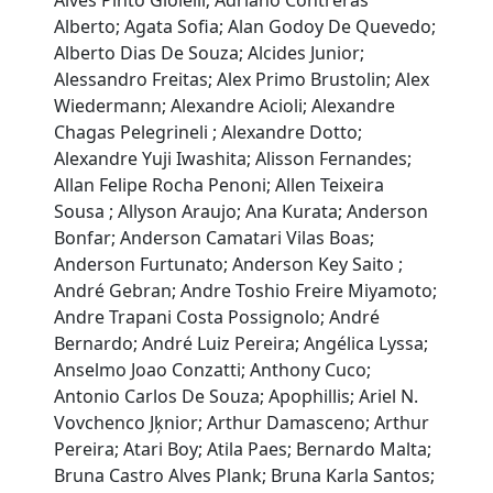
Alves Pinto Gioielli; Adriano Contreras
Alberto; Agata Sofia; Alan Godoy De Quevedo;
Alberto Dias De Souza; Alcides Junior;
Alessandro Freitas; Alex Primo Brustolin; Alex
Wiedermann; Alexandre Acioli; Alexandre
Chagas Pelegrineli ; Alexandre Dotto;
Alexandre Yuji Iwashita; Alisson Fernandes;
Allan Felipe Rocha Penoni; Allen Teixeira
Sousa ; Allyson Araujo; Ana Kurata; Anderson
Bonfar; Anderson Camatari Vilas Boas;
Anderson Furtunato; Anderson Key Saito ;
André Gebran; Andre Toshio Freire Miyamoto;
Andre Trapani Costa Possignolo; André
Bernardo; André Luiz Pereira; Angélica Lyssa;
Anselmo Joao Conzatti; Anthony Cuco;
Antonio Carlos De Souza; Apophillis; Ariel N.
Vovchenco Jķnior; Arthur Damasceno; Arthur
Pereira; Atari Boy; Atila Paes; Bernardo Malta;
Bruna Castro Alves Plank; Bruna Karla Santos;