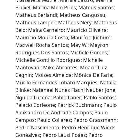
Mariane Silvestre ; Marilia Castro; Marina
Bruxel; Marina Melo Pires; Mateus Santos;
Matheus Berlandi; Matheus Cangussu;
Matheus Lamper; Matheus Nery; Mattheus
Belo; Maíra Carneiro; Mauricio Oliveira;
Maurício Moura Costa; Maurício Juchum;
Maxwell Rocha Santos; May W.; Mayron
Rodrigues Dos Santos; Michele Gomes;
Michelle Gontijio Rodrigues; Michelle
Mantovani; Mike Abrantes; Moacir Luiz
Cagnin; Moises Almeida; Mônica De Faria;
Murilo Fernandes Lobato Marques; Natalia
Blinke; Natanael Nunes Flach; Neuber Jone;
Ńguida Lucena; Pablo Laner; Pablo Santos;
Palacio Corleone; Patrick Buchmann; Paulo
Alexsandro De Andrade Campos; Paulo
Campos; Paulo Collares; Pedro Grassmann;
Pedro Nascimento; Pedro Henrique Wieck
Gonáalves; Pedro Lausi Poáas; Pedro