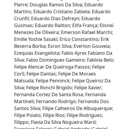
Pierre; Douglas Ramos Da Silva; Eduardo
Martins; Eduardo Cristiano Zabiela; Eduardo
Crunfli; Eduardo Dias Defreyn; Eduardo
Gusmao; Eduardo Railton; Elifa França; Elisnei
Menezes De Oliveira; Emerson Rafael Marchi;
Emille Yoshie Sasaki; Erico Constantino; Erik
Beserra Borba; Esron Silva; Everton Gouveia;
Ezequias Evangelista; Fabio Ayres Fabiano Da
Silva; Fabio Domingues Gameiro; Fabíola Belo;
Felipe Alencar De Queiroga Passos; Felipe
Corš; Felipe Dantas; Felipe De Moraes
Matsuda; Felipe Penninck; Felipe Queiroz Da
Silva; Felipe Ronchi Brigido; Felipe Xavier;
Fernanda Cortez De Santa Rosa; Fernanda
Martineli; Fernando Rodrigo; Fernando Dos
Santos Silva; Filipe Calheiros De Albuquerque;
Filipe Poiato; Filipe Rios; Filipe Rodrigues;
Filippo; Flavia Da Silva Nogueira Ward;