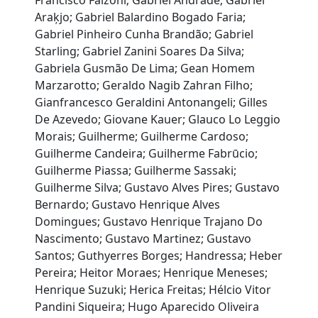
Francisco Falzoni; Gabriel Andrade; Gabriel
Araķjo; Gabriel Balardino Bogado Faria;
Gabriel Pinheiro Cunha Brandão; Gabriel
Starling; Gabriel Zanini Soares Da Silva;
Gabriela Gusmão De Lima; Gean Homem
Marzarotto; Geraldo Nagib Zahran Filho;
Gianfrancesco Geraldini Antonangeli; Gilles
De Azevedo; Giovane Kauer; Glauco Lo Leggio
Morais; Guilherme; Guilherme Cardoso;
Guilherme Candeira; Guilherme Fabrūcio;
Guilherme Piassa; Guilherme Sassaki;
Guilherme Silva; Gustavo Alves Pires; Gustavo
Bernardo; Gustavo Henrique Alves
Domingues; Gustavo Henrique Trajano Do
Nascimento; Gustavo Martinez; Gustavo
Santos; Guthyerres Borges; Handressa; Heber
Pereira; Heitor Moraes; Henrique Meneses;
Henrique Suzuki; Herica Freitas; Hélcio Vitor
Pandini Siqueira; Hugo Aparecido Oliveira