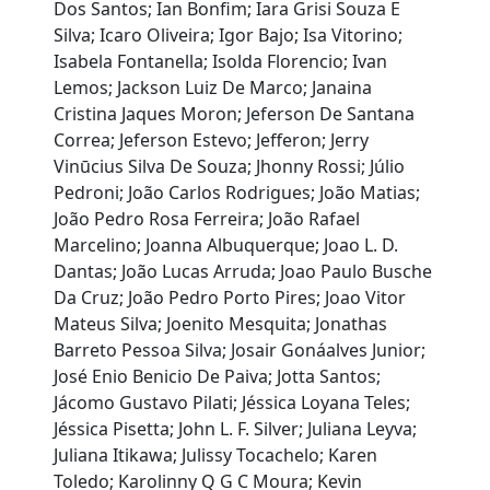
Dos Santos; Ian Bonfim; Iara Grisi Souza E
Silva; Icaro Oliveira; Igor Bajo; Isa Vitorino;
Isabela Fontanella; Isolda Florencio; Ivan
Lemos; Jackson Luiz De Marco; Janaina
Cristina Jaques Moron; Jeferson De Santana
Correa; Jeferson Estevo; Jefferon; Jerry
Vinūcius Silva De Souza; Jhonny Rossi; Júlio
Pedroni; João Carlos Rodrigues; João Matias;
João Pedro Rosa Ferreira; João Rafael
Marcelino; Joanna Albuquerque; Joao L. D.
Dantas; João Lucas Arruda; Joao Paulo Busche
Da Cruz; João Pedro Porto Pires; Joao Vitor
Mateus Silva; Joenito Mesquita; Jonathas
Barreto Pessoa Silva; Josair Gonáalves Junior;
José Enio Benicio De Paiva; Jotta Santos;
Jácomo Gustavo Pilati; Jéssica Loyana Teles;
Jéssica Pisetta; John L. F. Silver; Juliana Leyva;
Juliana Itikawa; Julissy Tocachelo; Karen
Toledo; Karolinny Q G C Moura; Kevin