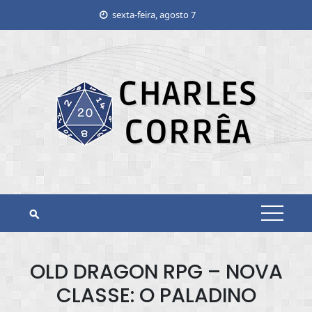
Skip
sexta-feira, agosto 7
to
content
OLD DRAGON RPG – NOVA
CLASSE: O PALADINO