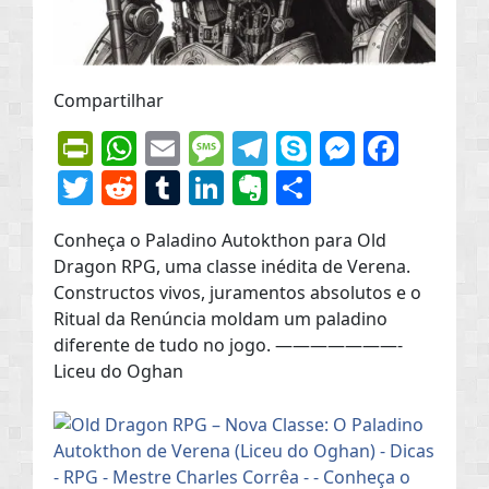
Compartilhar
PrintFriendly
WhatsApp
Email
Message
Telegram
Skype
Messen
Face
Twitter
Reddit
Tumblr
LinkedIn
Evernote
Share
Conheça o Paladino Autokthon para Old
Dragon RPG, uma classe inédita de Verena.
Constructos vivos, juramentos absolutos e o
Ritual da Renúncia moldam um paladino
diferente de tudo no jogo. ———————-​
Liceu do Oghan