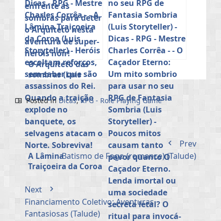
O Arquiteto das
sombras (Luis
Storyteller)
Posted in
Dicas
,
RPG - Role Playing Game
Prev
Batismo de Fogo (romance) (Talude)
A Lâmina
Traiçoeira da Coroa
(Luis Storyteller)
Next
Financiamento Coletivo: Aventuras
Fantasiosas (Talude)