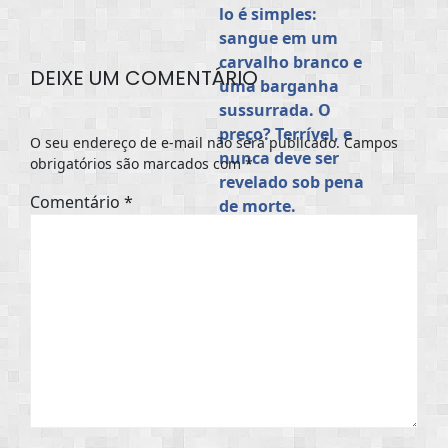
DEIXE UM COMENTÁRIO
O seu endereço de e-mail não será publicado.
Campos
obrigatórios são marcados com
*
Comentário
*
O Caçador Eterno:
Um mito sombrio
para usar no seu
RPG de Fantasia
Sombria (Luis
Storyteller)