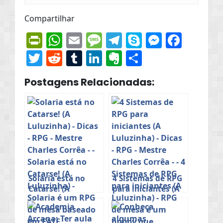
Compartilhar
PrintFriendly
WhatsApp
Email
Message
Telegram
Skype
Messen
Face
Twitter
Reddit
Tumblr
LinkedIn
Evernote
Share
Postagens Relacionadas:
Solaria está no
4 Sistemas de RPG
Catarse! (A
para iniciantes (A
Luluzinha)
Luluzinha)