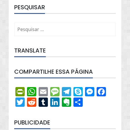
PESQUISAR
Pesquisar
por:
TRANSLATE
COMPARTILHE ESSA PÁGINA
PrintFriendly
WhatsApp
Email
Message
Telegram
Skype
Messen
Face
Twitter
Reddit
Tumblr
LinkedIn
Evernote
Share
PUBLICIDADE