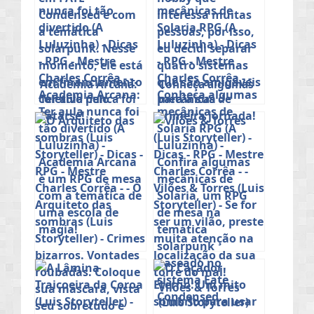
Academia Arcana:
Conheça algumas
Ter aula nunca foi
mecânicas de
tão divertido (A
Solaria RPG (A
Luluzinha)
Luluzinha)
Vilões & Torres
(Luis Storyteller)