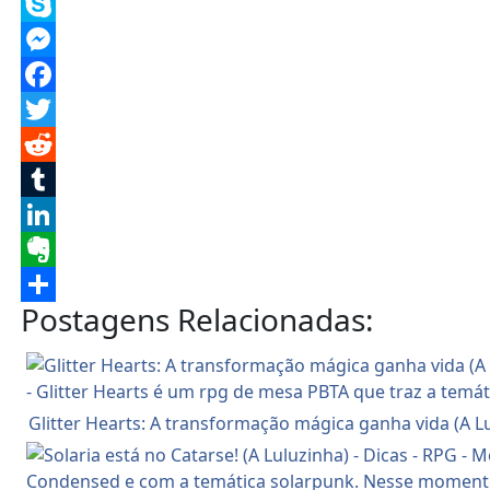
Telegram
Skype
Messenger
Facebook
Twitter
Reddit
Tumblr
LinkedIn
Evernote
Postagens Relacionadas:
Share
Glitter Hearts: A transformação mágica ganha vida (A L