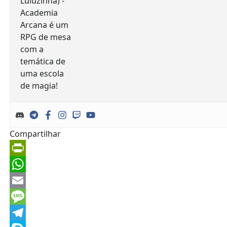
Compartilhar
PrintFriendly
WhatsApp
Email
Message