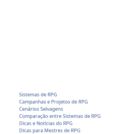
Skip
domingo, agosto 9
to
Home
content
Blog
Cadastro de Jogadores
Contato
Home
Artificial Intelligence (AI)
Cadastro de Jogadores
Savage Worlds (SWADE)
Conversões de Sistemas
RPG em Geral
Sistemas de RPG
Campanhas e Projetos de RPG
Cenários Selvagens
Comparação entre Sistemas de RPG
Dicas e Notícias do RPG
Dicas para Mestres de RPG