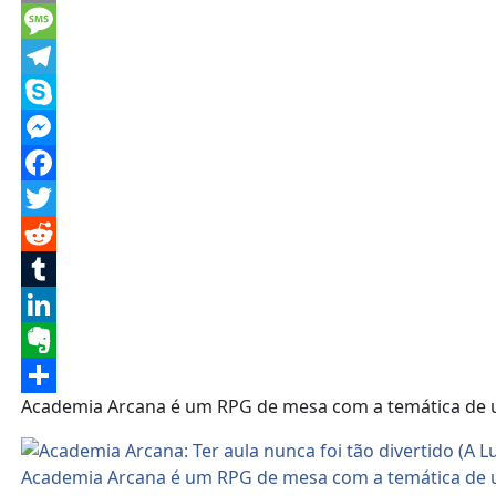
Email
Message
Telegram
Skype
Messenger
Facebook
Twitter
Reddit
Tumblr
LinkedIn
Evernote
Academia Arcana é um RPG de mesa com a temática de 
Share