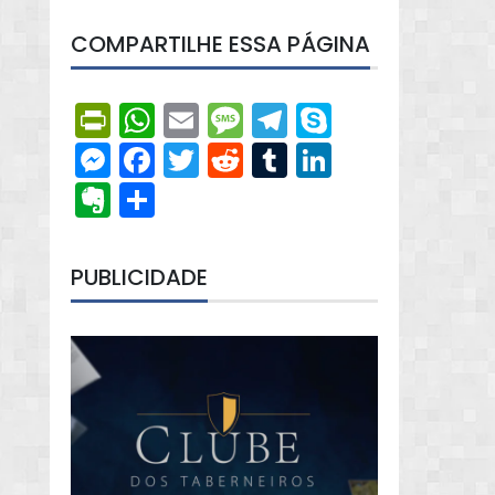
COMPARTILHE ESSA PÁGINA
PrintFriendly
WhatsApp
Email
Message
Telegram
Skype
Messenger
Facebook
Twitter
Reddit
Tumblr
LinkedIn
Evernote
Share
PUBLICIDADE