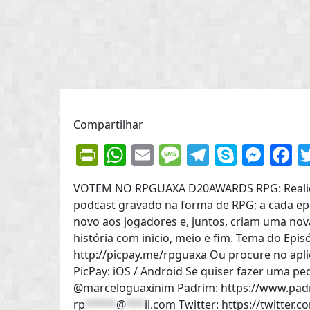
Compartilhar
PrintFriendly
WhatsApp
Email
Message
Telegram
Skype
Mes
F
VOTEM NO RPGUAXA D20AWARDS RPG: Realida
podcast gravado na forma de RPG; a cada e
novo aos jogadores e, juntos, criam uma no
história com inicio, meio e fim. Tema do Epi
http://picpay.me/rpguaxa Ou procure no apli
PicPay: iOS / Android Se quiser fazer uma pe
@marceloguaxinim Padrim: https://www.padr
rp
*****
@
***
il.com
Twitter: https://twitter