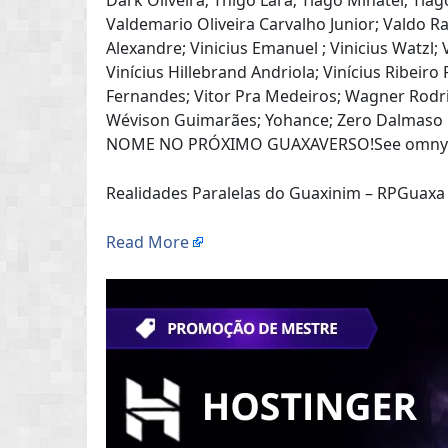
Dark Oliveira; Thigo Lara; Tiago Minatel; Tiag
Valdemario Oliveira Carvalho Junior; Valdo Ra
Alexandre; Vinicius Emanuel ; Vinicius Watzl; 
Vinícius Hillebrand Andriola; Vinícius Ribeiro
Fernandes; Vitor Pra Medeiros; Wagner Rodri
Wévison Guimarães; Yohance; Zero Dalmas
NOME NO PRÓXIMO GUAXAVERSO!See omnystud
Realidades Paralelas do Guaxinim – RPGuaxa
Read More