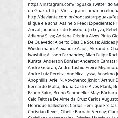
https://instagram.com/rpguaxa Twitter do G
do Guaxa: https://instagram.com/marcelogua
http://deviante.com.br/podcasts/rpguaxa/fee
lá que ele acha! Assine o Feed! Expediente: P
Zorzal Jogadores do Episódio: Ju Leyva, Reb
Adienny Silva; Adriana Cristina Alves Pinto Gi
De Quevedo; Alberto Dias De Souza; Alcides Ju
Wiedermann; Alexandre Acioli; Alexandre Chag
Iwashita; Alisson Fernandes; Allan Felipe Roch
Kurata; Anderson Bonfar; Anderson Camatari 
André Gebran; Andre Toshio Freire Miyamoto
André Luiz Pereira; Angélica Lyssa; Anselmo 
Apophillis; Ariel N. Vovchenco Jķnior; Arthur 
Bernardo Malta; Bruna Castro Alves Plank; B
Bruno Saito; Bruno Schmoeller May; Bárbara 
Caio Feitosa De Almeida Cruz; Carlos Augusto
Henrique Ballestero; Carlos Henrique Freitas 
Christian Reyes; Cibelle Barnabť Vernay; Claud