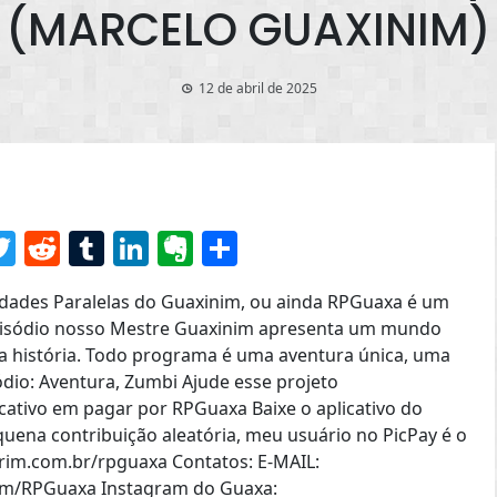
(MARCELO GUAXINIM)
12 de abril de 2025
senger
acebook
Twitter
Reddit
Tumblr
LinkedIn
Evernote
Share
des Paralelas do Guaxinim, ou ainda RPGuaxa é um
pisódio nosso Mestre Guaxinim apresenta um mundo
va história. Todo programa é uma aventura única, uma
sódio: Aventura, Zumbi Ajude esse projeto
cativo em pagar por RPGuaxa Baixe o aplicativo do
quena contribuição aleatória, meu usuário no PicPay é o
im.com.br/rpguaxa Contatos: E-MAIL:
.com/RPGuaxa Instagram do Guaxa: