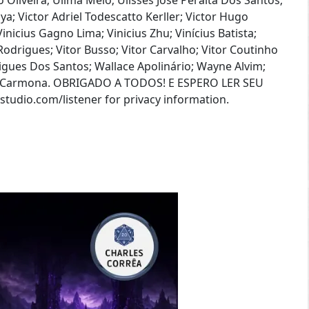
o Oliveira; Uilma Melo; Ulisses Jose Peralta Dos Santos;
ya; Victor Adriel Todescatto Kerller; Victor Hugo
Vinicius Gagno Lima; Vinicius Zhu; Vinícius Batista;
 Rodrigues; Vitor Busso; Vitor Carvalho; Vitor Coutinho
gues Dos Santos; Wallace Apolinário; Wayne Alvim;
o Carmona. OBRIGADO A TODOS! E ESPERO LER SEU
io.com/listener for privacy information.