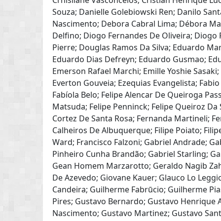
Crhisllane Vasconcelos; Cristian Henrique Luci
Souza; Danielle Golebiowski Ren; Danilo San
Nascimento; Debora Cabral Lima; Débora Maz
Delfino; Diogo Fernandes De Oliveira; Diogo P
Pierre; Douglas Ramos Da Silva; Eduardo Mart
Eduardo Dias Defreyn; Eduardo Gusmao; Eduard
Emerson Rafael Marchi; Emille Yoshie Sasaki; 
Everton Gouveia; Ezequias Evangelista; Fabi
Fabíola Belo; Felipe Alencar De Queiroga Pass
Matsuda; Felipe Penninck; Felipe Queiroz Da S
Cortez De Santa Rosa; Fernanda Martineli; Fe
Calheiros De Albuquerque; Filipe Poiato; Filipe
Ward; Francisco Falzoni; Gabriel Andrade; Gab
Pinheiro Cunha Brandão; Gabriel Starling; Ga
Gean Homem Marzarotto; Geraldo Nagib Zahra
De Azevedo; Giovane Kauer; Glauco Lo Leggi
Candeira; Guilherme Fabrūcio; Guilherme Pia
Pires; Gustavo Bernardo; Gustavo Henrique 
Nascimento; Gustavo Martinez; Gustavo Sant