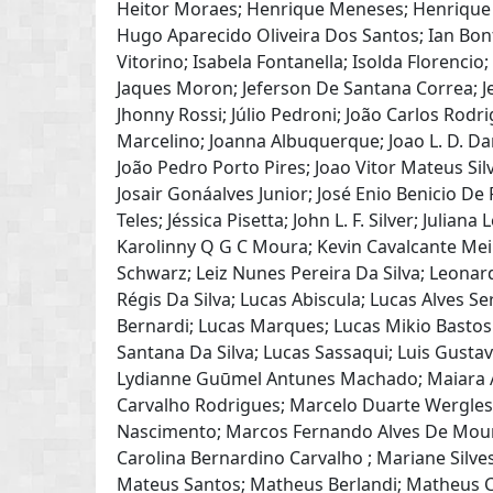
Heitor Moraes; Henrique Meneses; Henrique Su
Hugo Aparecido Oliveira Dos Santos; Ian Bonfim
Vitorino; Isabela Fontanella; Isolda Florencio
Jaques Moron; Jeferson De Santana Correa; Jef
Jhonny Rossi; Júlio Pedroni; João Carlos Rodr
Marcelino; Joanna Albuquerque; Joao L. D. Da
João Pedro Porto Pires; Joao Vitor Mateus Sil
Josair Gonáalves Junior; José Enio Benicio De 
Teles; Jéssica Pisetta; John L. F. Silver; Julian
Karolinny Q G C Moura; Kevin Cavalcante Meir
Schwarz; Leiz Nunes Pereira Da Silva; Leona
Régis Da Silva; Lucas Abiscula; Lucas Alves 
Bernardi; Lucas Marques; Lucas Mikio Bastos
Santana Da Silva; Lucas Sassaqui; Luis Gusta
Lydianne Guūmel Antunes Machado; Maiara A
Carvalho Rodrigues; Marcelo Duarte Wergles
Nascimento; Marcos Fernando Alves De Moura
Carolina Bernardino Carvalho ; Mariane Silves
Mateus Santos; Matheus Berlandi; Matheus