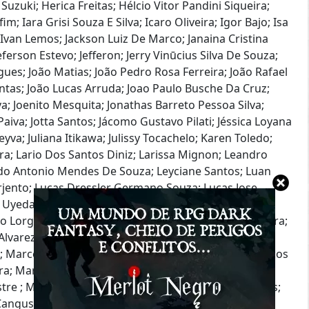
zuki; Herica Freitas; Hélcio Vitor Pandini Siqueira;
; Iara Grisi Souza E Silva; Icaro Oliveira; Igor Bajo; Isa
; Ivan Lemos; Jackson Luiz De Marco; Janaina Cristina
erson Estevo; Jefferon; Jerry Vinūcius Silva De Souza;
igues; João Matias; João Pedro Rosa Ferreira; João Rafael
ntas; João Lucas Arruda; Joao Paulo Busche Da Cruz;
va; Joenito Mesquita; Jonathas Barreto Pessoa Silva;
Paiva; Jotta Santos; Jácomo Gustavo Pilati; Jéssica Loyana
a Leyva; Juliana Itikawa; Julissy Tocachelo; Karen Toledo;
a; Lario Dos Santos Diniz; Larissa Mignon; Leandro
rdo Antonio Mendes De Souza; Leyciane Santos; Luan
Serjento; Lucas Dressler Germano Souza; Lucas Jose
 Uyeda; Lucas Rodrigues Oliveira; Lucas Rosa; Lucas
vo Lorgus Decker; Luiz Fernando Fagundes; Luiza Dutra;
lvarez; Marcela Rausch; Marcelo Rebelo; Marcelo
; Marcelo Miyoshi; Marcelo Santana Do Amaral; Marcos
; Marcos Souza De Araujo; Marcos Vinicius; Maria
tre ; Marilia Castro; Marina Bruxel; Marina Melo Pires;
 Cangussu; Matheus Lamper; Matheus Nery; Mattheus