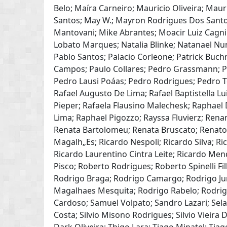
Belo; Maíra Carneiro; Mauricio Oliveira; Ma
Santos; May W.; Mayron Rodrigues Dos Santos
Mantovani; Mike Abrantes; Moacir Luiz Cagni
Lobato Marques; Natalia Blinke; Natanael Nu
Pablo Santos; Palacio Corleone; Patrick Bu
Campos; Paulo Collares; Pedro Grassmann; 
Pedro Lausi Poáas; Pedro Rodrigues; Pedro Ten
Rafael Augusto De Lima; Rafael Baptistella Lu
Pieper; Rafaela Flausino Malechesk; Raphae
Lima; Raphael Pigozzo; Rayssa Fluvierz; Rena
Renata Bartolomeu; Renata Bruscato; Renat
Magalh„Es; Ricardo Nespoli; Ricardo Silva; R
Ricardo Laurentino Cintra Leite; Ricardo Me
Pisco; Roberto Rodrigues; Roberto Spinelli Fil
Rodrigo Braga; Rodrigo Camargo; Rodrigo Ju
Magalhaes Mesquita; Rodrigo Rabelo; Rodrig
Cardoso; Samuel Volpato; Sandro Lazari; Sela
Costa; Silvio Misono Rodrigues; Silvio Vieira 