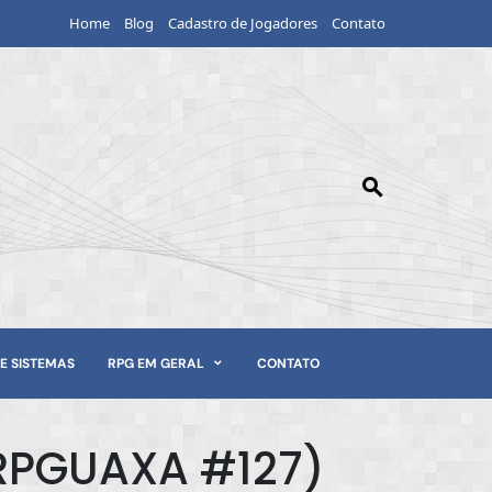
Home
Blog
Cadastro de Jogadores
Contato
E SISTEMAS
RPG EM GERAL
CONTATO
(RPGUAXA #127)