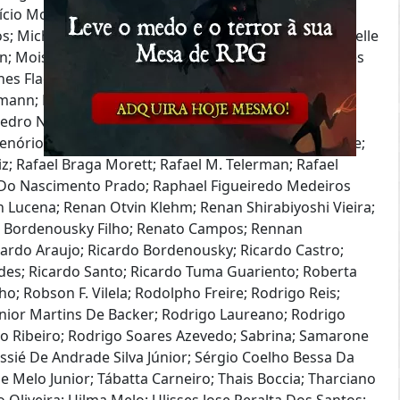
urício Moura Costa; Maurício Juchum; Maxwell Rocha
; Michele Gomes; Michelle Gontijio Rodrigues; Michelle
n; Moises Almeida; Mônica De Faria; Murilo Fernandes
nes Flach; Neuber Jone; Ńguida Lucena; Pablo Laner;
chmann; Paulo Alexsandro De Andrade Campos; Paulo
Pedro Nascimento; Pedro Henrique Wieck Gonáalves;
ório; Pedro Vinicius Da Silva Militao; Priscila Barone;
iz; Rafael Braga Morett; Rafael M. Telerman; Rafael
l Do Nascimento Prado; Raphael Figueiredo Medeiros
n Lucena; Renan Otvin Klehm; Renan Shirabiyoshi Vieira;
o Bordenousky Filho; Renato Campos; Rennan
icardo Araujo; Ricardo Bordenousky; Ricardo Castro;
ndes; Ricardo Santo; Ricardo Tuma Guariento; Roberta
ho; Robson F. Vilela; Rodolpho Freire; Rodrigo Reis;
nior Martins De Backer; Rodrigo Laureano; Rodrigo
o Ribeiro; Rodrigo Soares Azevedo; Sabrina; Samarone
ssié De Andrade Silva Júnior; Sérgio Coelho Bessa Da
De Melo Junior; Tábatta Carneiro; Thais Boccia; Tharciano