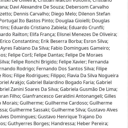
nski De Oliveira; Cristian Maicon Voltolini; Cristiano
tana; Davi Alexandre De Souza; Debersom Carvalho
etto; Dennis Carvalho; Diego Melo; Dilenon Stefan
ortugal Ito Bastos Pinto; Douglaa Gioielli; Douglas
ins; Eduardo Cristiano Zabiela; Eduardo Crunfli;
o Railton; Elifa França; Elisnei Menezes De Oliveira;
Erico Constantino; Erik Beserra Borba; Esron Silva;
o Ayres Fabiano Da Silva; Fabio Domingues Gameiro;
os; Felipe Corš; Felipe Dantas; Felipe De Moraes
ilva; Felipe Ronchi Brigido; Felipe Xavier; Fernanda
rnando Rodrigo; Fernando Dos Santos Silva; Filipe
 Rios; Filipe Rodrigues; Filippo; Flavia Da Silva Nogueira
riel Araķjo; Gabriel Balardino Bogado Faria; Gabriel
briel Zanini Soares Da Silva; Gabriela Gusmão De Lima;
n Filho; Gianfrancesco Geraldini Antonangeli; Gilles
o Morais; Guilherme; Guilherme Cardoso; Guilherme
ssa; Guilherme Sassaki; Guilherme Silva; Gustavo Alves
Alves Domingues; Gustavo Henrique Trajano Do
os; Guthyerres Borges; Handressa; Heber Pereira;