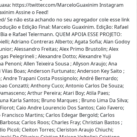
uaxa: https://twitter.com/MarceloGuaxinim Instagram
xinim Assine o Feed!
d/ Se não esta achando no seu agregador cole esse link
rodução e Edição Final: Marcelo Guaxinim. Edição: Rafael
el Bia e Rafael Telermann. QUEM APOIA ESSE PROJETO:
oielli; Adriano Contreras Alberto; Agata Sofia; Alan Godoy
nior; Alessandro Freitas; Alex Primo Brustolin; Alex
as Pelegrineli ; Alexandre Dotto; Alexandre Yuji
a Penoni; Allen Teixeira Sousa ; Allyson Araujo; Ana
Vilas Boas; Anderson Furtunato; Anderson Key Saito ;
; Andre Trapani Costa Possignolo; André Bernardo;
Joao Conzatti; Anthony Cuco; Antonio Carlos De Souza;
Damasceno; Arthur Pereira; Atari Boy; Atila Paes;
runa Karla Santos; Bruno Marques ; Bruno Lima Da Silva;
Fiorot; Caio Andre Lourencio Dos Santos; Caio Favero;
 Francisco Martins; Carlos Edegar Bergold; Carlos
Barbosa; Carlos Roos; Charles Fray; Christian Bastos ;
io Picoli; Cleiton Torres; Cleriston Araujo Chiuchi;