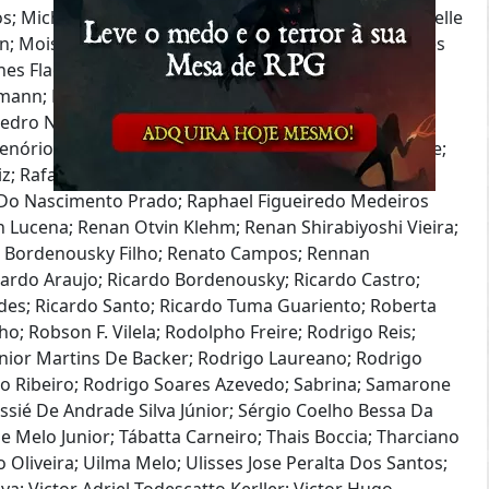
; Michele Gomes; Michelle Gontijio Rodrigues; Michelle
n; Moises Almeida; Mônica De Faria; Murilo Fernandes
nes Flach; Neuber Jone; Ńguida Lucena; Pablo Laner;
chmann; Paulo Alexsandro De Andrade Campos; Paulo
Pedro Nascimento; Pedro Henrique Wieck Gonáalves;
ório; Pedro Vinicius Da Silva Militao; Priscila Barone;
iz; Rafael Braga Morett; Rafael M. Telerman; Rafael
l Do Nascimento Prado; Raphael Figueiredo Medeiros
n Lucena; Renan Otvin Klehm; Renan Shirabiyoshi Vieira;
o Bordenousky Filho; Renato Campos; Rennan
icardo Araujo; Ricardo Bordenousky; Ricardo Castro;
ndes; Ricardo Santo; Ricardo Tuma Guariento; Roberta
ho; Robson F. Vilela; Rodolpho Freire; Rodrigo Reis;
nior Martins De Backer; Rodrigo Laureano; Rodrigo
o Ribeiro; Rodrigo Soares Azevedo; Sabrina; Samarone
ssié De Andrade Silva Júnior; Sérgio Coelho Bessa Da
De Melo Junior; Tábatta Carneiro; Thais Boccia; Tharciano
o Oliveira; Uilma Melo; Ulisses Jose Peralta Dos Santos;