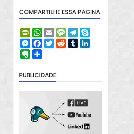
COMPARTILHE ESSA PÁGINA
PrintFriendly
WhatsApp
Email
Message
Telegram
Skype
Messenger
Facebook
Twitter
Reddit
Tumblr
LinkedIn
Evernote
Share
PUBLICIDADE