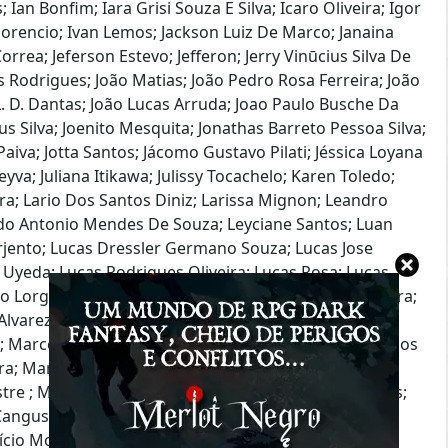
Ian Bonfim; Iara Grisi Souza E Silva; Icaro Oliveira; Igor
 Florencio; Ivan Lemos; Jackson Luiz De Marco; Janaina
rrea; Jeferson Estevo; Jefferon; Jerry Vinūcius Silva De
os Rodrigues; João Matias; João Pedro Rosa Ferreira; João
. D. Dantas; João Lucas Arruda; Joao Paulo Busche Da
us Silva; Joenito Mesquita; Jonathas Barreto Pessoa Silva;
Paiva; Jotta Santos; Jácomo Gustavo Pilati; Jéssica Loyana
a Leyva; Juliana Itikawa; Julissy Tocachelo; Karen Toledo;
a; Lario Dos Santos Diniz; Larissa Mignon; Leandro
rdo Antonio Mendes De Souza; Leyciane Santos; Luan
Serjento; Lucas Dressler Germano Souza; Lucas Jose
 Uyeda; Lucas Rodrigues Oliveira; Lucas Rosa; Lucas
vo Lorgus Decker; Luiz Fernando Fagundes; Luiza Dutra;
lvarez; Marcela Rausch; Marcelo Rebelo; Marcelo
; Marcelo Miyoshi; Marcelo Santana Do Amaral; Marcos
; Marcos Souza De Araujo; Marcos Vinicius; Maria
tre ; Marilia Castro; Marina Bruxel; Marina Melo Pires;
 Cangussu; Matheus Lamper; Matheus Nery; Mattheus
urício Moura Costa; Maurício Juchum; Maxwell Rocha