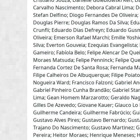
Cristiano Souza; Danielle Golebiowski Ren; 
Carvalho Nascimento; Debora Cabral Lima; D
Stefan Delfino; Diogo Fernandes De Oliveira; 
Douglas Pierre; Douglas Ramos Da Silva; Edu
Crunfli; Eduardo Dias Defreyn; Eduardo Gusma
Oliveira; Emerson Rafael Marchi; Emille Yoshi
Silva; Everton Gouveia; Ezequias Evangelista
Gameiro; Fabíola Belo; Felipe Alencar De Quei
Moraes Matsuda; Felipe Penninck; Felipe Queir
Fernanda Cortez De Santa Rosa; Fernanda Mar
Filipe Calheiros De Albuquerque; Filipe Poiato; 
Nogueira Ward; Francisco Falzoni; Gabriel An
Gabriel Pinheiro Cunha Brandão; Gabriel Star
Lima; Gean Homem Marzarotto; Geraldo Nagib
Gilles De Azevedo; Giovane Kauer; Glauco Lo
Guilherme Candeira; Guilherme Fabrūcio; Gui
Gustavo Alves Pires; Gustavo Bernardo; Gus
Trajano Do Nascimento; Gustavo Martinez; G
Pereira; Heitor Moraes; Henrique Meneses; He