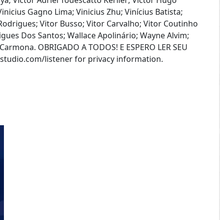
ya; Victor Adriel Todescatto Kerller; Victor Hugo
Vinicius Gagno Lima; Vinicius Zhu; Vinícius Batista;
 Rodrigues; Vitor Busso; Vitor Carvalho; Vitor Coutinho
gues Dos Santos; Wallace Apolinário; Wayne Alvim;
o Carmona. OBRIGADO A TODOS! E ESPERO LER SEU
io.com/listener for privacy information.