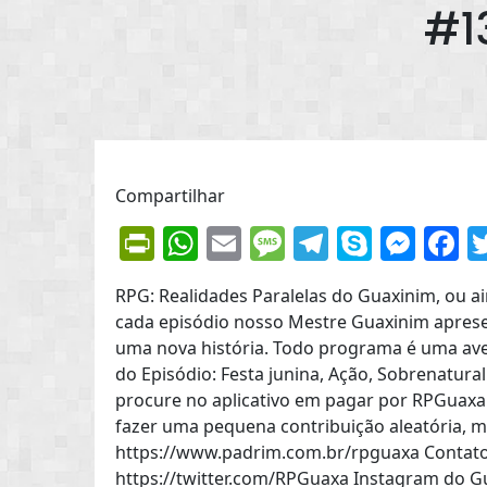
#1
Compartilhar
PrintFriendly
WhatsApp
Email
Message
Telegram
Skype
Mes
F
RPG: Realidades Paralelas do Guaxinim, ou 
cada episódio nosso Mestre Guaxinim aprese
uma nova história. Todo programa é uma aven
do Episódio: Festa junina, Ação, Sobrenatura
procure no aplicativo em pagar por RPGuaxa B
fazer uma pequena contribuição aleatória, 
https://www.padrim.com.br/rpguaxa Contato
https://twitter.com/RPGuaxa Instagram do G