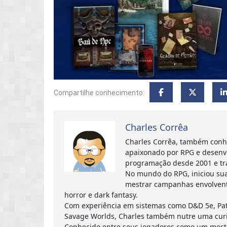
Compartilhe conhecimento:
Charles Corrêa
Charles Corrêa, também conh
apaixonado por RPG e desenv
programação desde 2001 e tr
No mundo do RPG, iniciou sua
mestrar campanhas envolvent
horror e dark fantasy.
Com experiência em sistemas como D&D 5e, Path
Savage Worlds, Charles também nutre uma curi
Conhecido entre seus jogadores como um mestre