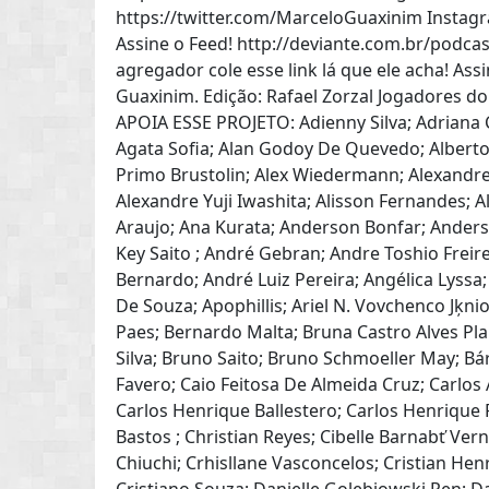
https://twitter.com/MarceloGuaxinim Insta
Assine o Feed! http://deviante.com.br/podca
agregador cole esse link lá que ele acha! Ass
Guaxinim. Edição: Rafael Zorzal Jogadores do 
APOIA ESSE PROJETO: Adienny Silva; Adriana Cr
Agata Sofia; Alan Godoy De Quevedo; Alberto 
Primo Brustolin; Alex Wiedermann; Alexandre 
Alexandre Yuji Iwashita; Alisson Fernandes; Al
Araujo; Ana Kurata; Anderson Bonfar; Ander
Key Saito ; André Gebran; Andre Toshio Frei
Bernardo; André Luiz Pereira; Angélica Lyssa
De Souza; Apophillis; Ariel N. Vovchenco Jķni
Paes; Bernardo Malta; Bruna Castro Alves Pl
Silva; Bruno Saito; Bruno Schmoeller May; Bá
Favero; Caio Feitosa De Almeida Cruz; Carlos
Carlos Henrique Ballestero; Carlos Henrique F
Bastos ; Christian Reyes; Cibelle Barnabť Verna
Chiuchi; Crhisllane Vasconcelos; Cristian Henr