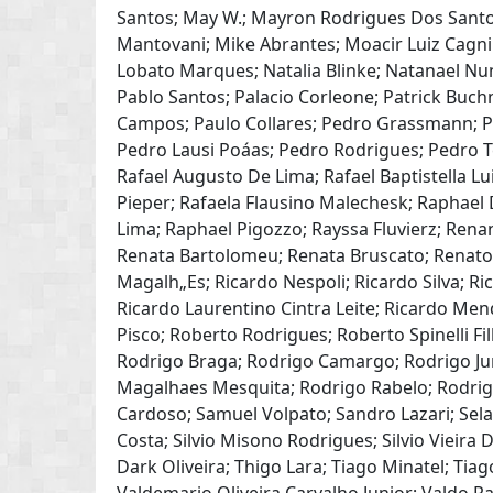
Santos; May W.; Mayron Rodrigues Dos Santos
Mantovani; Mike Abrantes; Moacir Luiz Cagni
Lobato Marques; Natalia Blinke; Natanael Nu
Pablo Santos; Palacio Corleone; Patrick Bu
Campos; Paulo Collares; Pedro Grassmann; 
Pedro Lausi Poáas; Pedro Rodrigues; Pedro Ten
Rafael Augusto De Lima; Rafael Baptistella Lu
Pieper; Rafaela Flausino Malechesk; Raphae
Lima; Raphael Pigozzo; Rayssa Fluvierz; Rena
Renata Bartolomeu; Renata Bruscato; Renat
Magalh„Es; Ricardo Nespoli; Ricardo Silva; R
Ricardo Laurentino Cintra Leite; Ricardo Me
Pisco; Roberto Rodrigues; Roberto Spinelli Fil
Rodrigo Braga; Rodrigo Camargo; Rodrigo Ju
Magalhaes Mesquita; Rodrigo Rabelo; Rodrig
Cardoso; Samuel Volpato; Sandro Lazari; Sela
Costa; Silvio Misono Rodrigues; Silvio Vieira 
Dark Oliveira; Thigo Lara; Tiago Minatel; Tiag