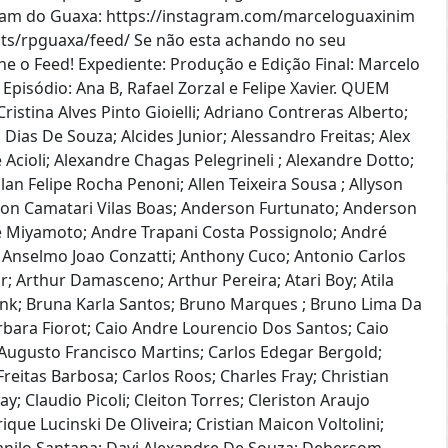
gram do Guaxa: https://instagram.com/marceloguaxinim
sts/rpguaxa/feed/ Se não esta achando no seu
ine o Feed! Expediente: Produção e Edição Final: Marcelo
Episódio: Ana B, Rafael Zorzal e Felipe Xavier. QUEM
istina Alves Pinto Gioielli; Adriano Contreras Alberto;
Dias De Souza; Alcides Junior; Alessandro Freitas; Alex
Acioli; Alexandre Chagas Pelegrineli ; Alexandre Dotto;
lan Felipe Rocha Penoni; Allen Teixeira Sousa ; Allyson
son Camatari Vilas Boas; Anderson Furtunato; Anderson
re Miyamoto; Andre Trapani Costa Possignolo; André
; Anselmo Joao Conzatti; Anthony Cuco; Antonio Carlos
or; Arthur Damasceno; Arthur Pereira; Atari Boy; Atila
ank; Bruna Karla Santos; Bruno Marques ; Bruno Lima Da
rbara Fiorot; Caio Andre Lourencio Dos Santos; Caio
 Augusto Francisco Martins; Carlos Edegar Bergold;
reitas Barbosa; Carlos Roos; Charles Fray; Christian
y; Claudio Picoli; Cleiton Torres; Cleriston Araujo
ique Lucinski De Oliveira; Cristian Maicon Voltolini;