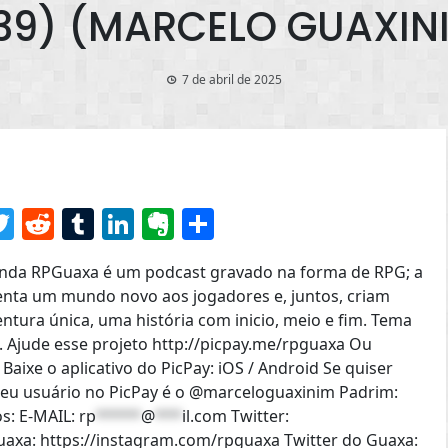
39) (MARCELO GUAXIN
7 de abril de 2025
senger
acebook
Twitter
Reddit
Tumblr
LinkedIn
Evernote
Share
ainda RPGuaxa é um podcast gravado na forma de RPG; a
nta um mundo novo aos jogadores e, juntos, criam
tura única, uma história com inicio, meio e fim. Tema
l. Ajude esse projeto http://picpay.me/rpguaxa Ou
aixe o aplicativo do PicPay: iOS / Android Se quiser
meu usuário no PicPay é o @marceloguaxinim Padrim:
s: E-MAIL:
rp
*****
@
***
il.com
Twitter:
uaxa: https://instagram.com/rpguaxa Twitter do Guaxa: