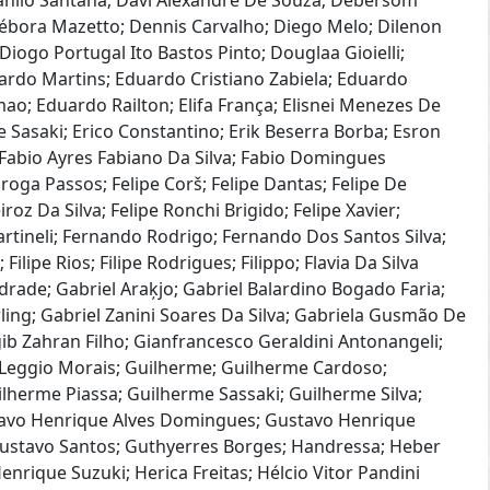
Danilo Santana; Davi Alexandre De Souza; Debersom
ébora Mazetto; Dennis Carvalho; Diego Melo; Dilenon
Diogo Portugal Ito Bastos Pinto; Douglaa Gioielli;
ardo Martins; Eduardo Cristiano Zabiela; Eduardo
o; Eduardo Railton; Elifa França; Elisnei Menezes De
e Sasaki; Erico Constantino; Erik Beserra Borba; Esron
; Fabio Ayres Fabiano Da Silva; Fabio Domingues
roga Passos; Felipe Corš; Felipe Dantas; Felipe De
oz Da Silva; Felipe Ronchi Brigido; Felipe Xavier;
tineli; Fernando Rodrigo; Fernando Dos Santos Silva;
Filipe Rios; Filipe Rodrigues; Filippo; Flavia Da Silva
drade; Gabriel Araķjo; Gabriel Balardino Bogado Faria;
ling; Gabriel Zanini Soares Da Silva; Gabriela Gusmão De
 Zahran Filho; Gianfrancesco Geraldini Antonangeli;
 Leggio Morais; Guilherme; Guilherme Cardoso;
lherme Piassa; Guilherme Sassaki; Guilherme Silva;
tavo Henrique Alves Domingues; Gustavo Henrique
ustavo Santos; Guthyerres Borges; Handressa; Heber
nrique Suzuki; Herica Freitas; Hélcio Vitor Pandini