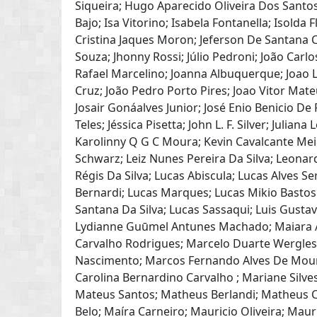
Siqueira; Hugo Aparecido Oliveira Dos Santos; 
Bajo; Isa Vitorino; Isabela Fontanella; Isolda
Cristina Jaques Moron; Jeferson De Santana Co
Souza; Jhonny Rossi; Júlio Pedroni; João Carl
Rafael Marcelino; Joanna Albuquerque; Joao L
Cruz; João Pedro Porto Pires; Joao Vitor Mate
Josair Gonáalves Junior; José Enio Benicio De 
Teles; Jéssica Pisetta; John L. F. Silver; Julian
Karolinny Q G C Moura; Kevin Cavalcante Meir
Schwarz; Leiz Nunes Pereira Da Silva; Leona
Régis Da Silva; Lucas Abiscula; Lucas Alves 
Bernardi; Lucas Marques; Lucas Mikio Bastos
Santana Da Silva; Lucas Sassaqui; Luis Gusta
Lydianne Guūmel Antunes Machado; Maiara A
Carvalho Rodrigues; Marcelo Duarte Wergles
Nascimento; Marcos Fernando Alves De Moura
Carolina Bernardino Carvalho ; Mariane Silves
Mateus Santos; Matheus Berlandi; Matheus
Belo; Maíra Carneiro; Mauricio Oliveira; Ma