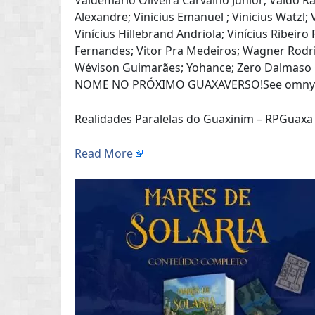
Valdemario Oliveira Carvalho Junior; Valdo Ra
Alexandre; Vinicius Emanuel ; Vinicius Watzl; 
Vinícius Hillebrand Andriola; Vinícius Ribeiro
Fernandes; Vitor Pra Medeiros; Wagner Rodri
Wévison Guimarães; Yohance; Zero Dalmas
NOME NO PRÓXIMO GUAXAVERSO!See omnystud
Realidades Paralelas do Guaxinim – RPGuaxa
Read More