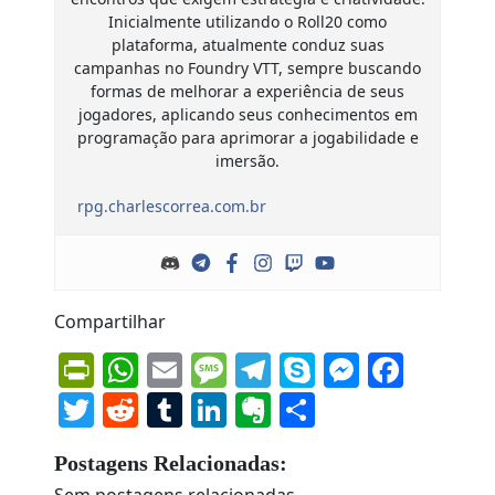
Inicialmente utilizando o Roll20 como
plataforma, atualmente conduz suas
campanhas no Foundry VTT, sempre buscando
formas de melhorar a experiência de seus
jogadores, aplicando seus conhecimentos em
programação para aprimorar a jogabilidade e
imersão.
rpg.charlescorrea.com.br
Compartilhar
PrintFriendly
WhatsApp
Email
Message
Telegram
Skype
Messen
Face
Twitter
Reddit
Tumblr
LinkedIn
Evernote
Share
Postagens Relacionadas:
Sem postagens relacionadas.