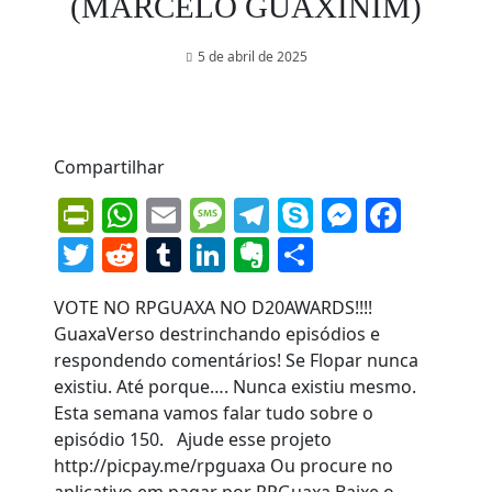
(MARCELO GUAXINIM)
5 de abril de 2025
Compartilhar
PrintFriendly
WhatsApp
Email
Message
Telegram
Skype
Messen
Face
Twitter
Reddit
Tumblr
LinkedIn
Evernote
Share
VOTE NO RPGUAXA NO D20AWARDS!!!!
GuaxaVerso destrinchando episódios e
respondendo comentários! Se Flopar nunca
existiu. Até porque…. Nunca existiu mesmo.
Esta semana vamos falar tudo sobre o
episódio 150. Ajude esse projeto
http://picpay.me/rpguaxa Ou procure no