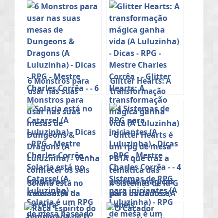
6 Monstros para
Glitter Hearts: A
usar nas suas
transformação
mesas de
mágica ganha vida
Dungeons &
(A Luluzinha)
Dragons (A
Luluzinha)
Solaria está no
4 Sistemas de RPG
Catarse! (A
para iniciantes (A
Luluzinha)
Luluzinha)