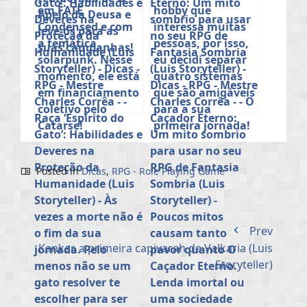
Posted in
Dicas
,
RPG - Role Playing Game
Prev
Kankar, a primeira capivarah de Valkaria (Luis
Storyteller)