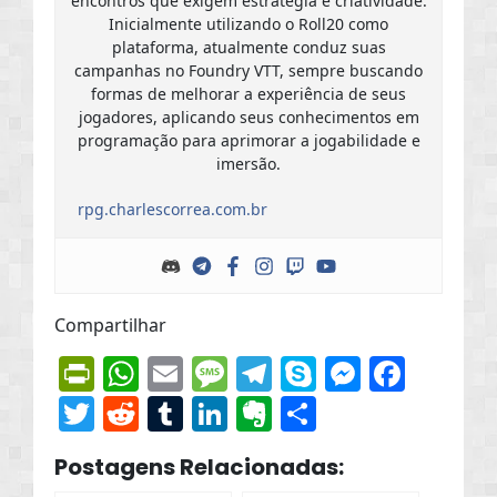
encontros que exigem estratégia e criatividade.
Inicialmente utilizando o Roll20 como
plataforma, atualmente conduz suas
campanhas no Foundry VTT, sempre buscando
formas de melhorar a experiência de seus
jogadores, aplicando seus conhecimentos em
programação para aprimorar a jogabilidade e
imersão.
rpg.charlescorrea.com.br
Compartilhar
PrintFriendly
WhatsApp
Email
Message
Telegram
Skype
Messen
Face
Twitter
Reddit
Tumblr
LinkedIn
Evernote
Share
Postagens Relacionadas: