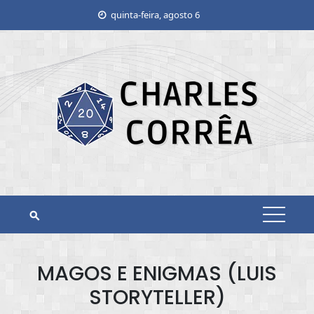
Skip
quinta-feira, agosto 6
to
content
MAGOS E ENIGMAS (LUIS
STORYTELLER)