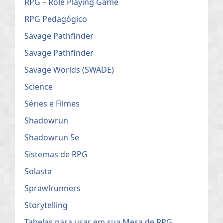
RPG – Role Playing Game
RPG Pedagógico
Savage Pathfinder
Savage Pathfinder
Savage Worlds (SWADE)
Science
Séries e Filmes
Shadowrun
Shadowrun 5e
Sistemas de RPG
Solasta
Sprawlrunners
Storytelling
Tabelas para usar em sua Mesa de RPG