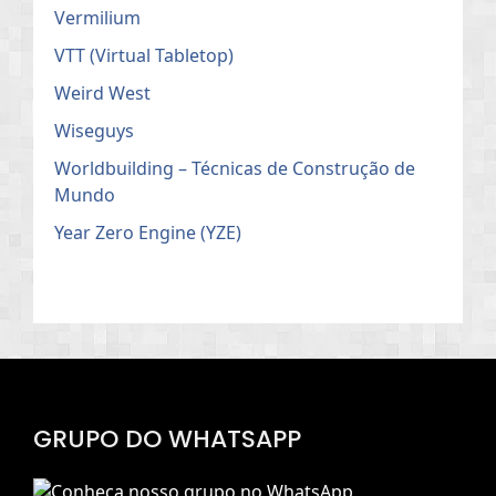
Vermilium
VTT (Virtual Tabletop)
Weird West
Wiseguys
Worldbuilding – Técnicas de Construção de
Mundo
Year Zero Engine (YZE)
GRUPO DO WHATSAPP