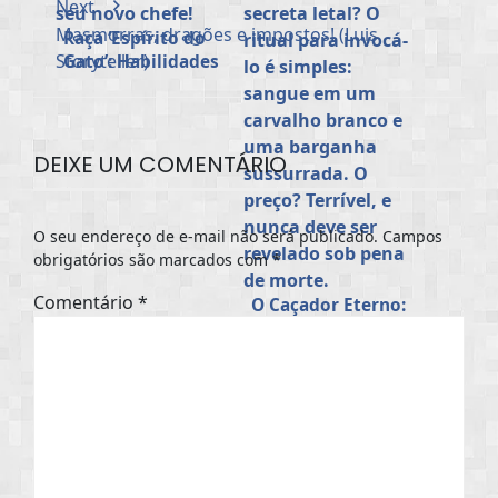
Next
Masmorras, dragões e impostos! (Luis
Raça ‘Espírito do
Storyteller)
Gato’: Habilidades
e Deveres na
Proteção da
Humanidade (Luis
Storyteller)
DEIXE UM COMENTÁRIO
O seu endereço de e-mail não será publicado.
Campos
obrigatórios são marcados com
*
Comentário
*
O Caçador Eterno:
Um mito sombrio
para usar no seu
RPG de Fantasia
Sombria (Luis
Storyteller)