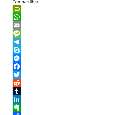
Compartilhar
PrintFriendly
WhatsApp
Email
Message
Telegram
Skype
Messenger
Facebook
Twitter
Reddit
Tumblr
LinkedIn