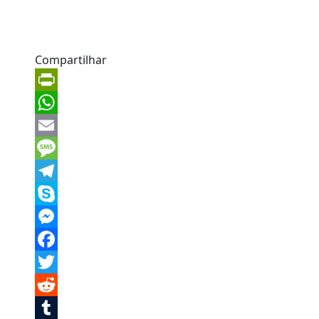
Compartilhar
PrintFriendly
WhatsApp
Email
Message
Telegram
Skype
Messenger
Facebook
Twitter
Reddit