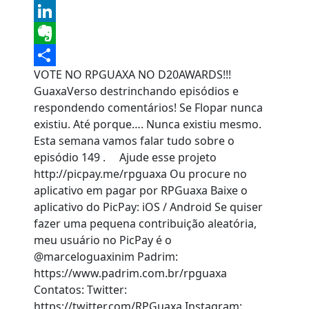
Tumblr
LinkedIn
Evernote
VOTE NO RPGUAXA NO D20AWARDS!!!
Share
GuaxaVerso destrinchando episódios e
respondendo comentários! Se Flopar nunca
existiu. Até porque…. Nunca existiu mesmo.
Esta semana vamos falar tudo sobre o
episódio 149 . Ajude esse projeto
http://picpay.me/rpguaxa Ou procure no
aplicativo em pagar por RPGuaxa Baixe o
aplicativo do PicPay: iOS / Android Se quiser
fazer uma pequena contribuição aleatória,
meu usuário no PicPay é o
@marceloguaxinim Padrim:
https://www.padrim.com.br/rpguaxa
Contatos: Twitter:
https://twitter.com/RPGuaxa Instagram: