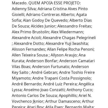
Macedo. QUEM APOIA ESSE PROJETO:
Adienny Silva; Adriana Cristina Alves Pinto
Gioielli; Adriano Contreras Alberto; Agata
Sofia; Alan Godoy De Quevedo; Alberto Dias
De Souza; Alcides Junior; Alessandro Freitas;
Alex Primo Brustolin; Alex Wiedermann;
Alexandre Acioli; Alexandre Chagas Pelegrineli
; Alexandre Dotto; Alexandre Yuji Iwashita;
Alisson Fernandes; Allan Felipe Rocha Penoni;
Allen Teixeira Sousa ; Allyson Araujo; Ana
Kurata; Anderson Bonfar; Anderson Camatari
Vilas Boas; Anderson Furtunato; Anderson
Key Saito ; André Gebran; Andre Toshio Freire
Miyamoto; Andre Trapani Costa Possignolo;
André Bernardo; André Luiz Pereira; Angélica
Lyssa; Anselmo Joao Conzatti; Anthony Cuco;
Antonio Carlos De Souza; Apophillis; Ariel N.
Vovchenco Jķnior; Arthur Damasceno; Arthur
Pereira; Atari Boy; Atila Paes; Bernardo Malta;