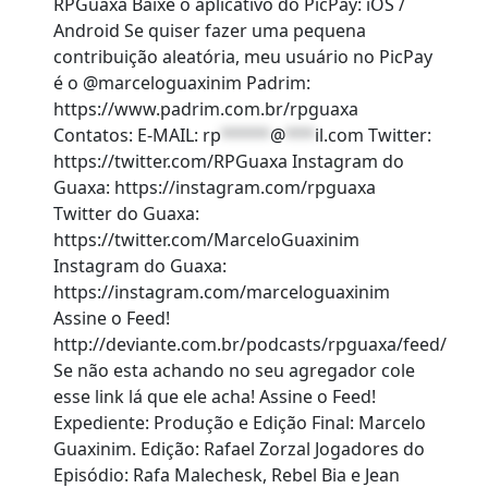
RPGuaxa Baixe o aplicativo do PicPay: iOS /
Android Se quiser fazer uma pequena
contribuição aleatória, meu usuário no PicPay
é o @marceloguaxinim Padrim:
https://www.padrim.com.br/rpguaxa
Contatos: E-MAIL:
rp
*****
@
***
il.com
Twitter:
https://twitter.com/RPGuaxa Instagram do
Guaxa: https://instagram.com/rpguaxa
Twitter do Guaxa:
https://twitter.com/MarceloGuaxinim
Instagram do Guaxa:
https://instagram.com/marceloguaxinim
Assine o Feed!
http://deviante.com.br/podcasts/rpguaxa/feed/
Se não esta achando no seu agregador cole
esse link lá que ele acha! Assine o Feed!
Expediente: Produção e Edição Final: Marcelo
Guaxinim. Edição: Rafael Zorzal Jogadores do
Episódio: Rafa Malechesk, Rebel Bia e Jean