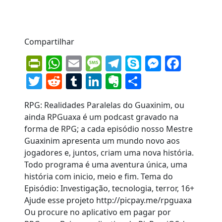
Compartilhar
PrintFriendly
WhatsApp
Email
Message
Telegram
Skype
Messen
Face
Twitter
Reddit
Tumblr
LinkedIn
Evernote
Share
RPG: Realidades Paralelas do Guaxinim, ou
ainda RPGuaxa é um podcast gravado na
forma de RPG; a cada episódio nosso Mestre
Guaxinim apresenta um mundo novo aos
jogadores e, juntos, criam uma nova história.
Todo programa é uma aventura única, uma
história com inicio, meio e fim. Tema do
Episódio: Investigação, tecnologia, terror, 16+
Ajude esse projeto http://picpay.me/rpguaxa
Ou procure no aplicativo em pagar por