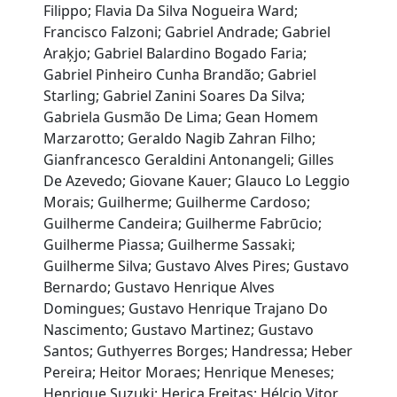
Filippo; Flavia Da Silva Nogueira Ward;
Francisco Falzoni; Gabriel Andrade; Gabriel
Araķjo; Gabriel Balardino Bogado Faria;
Gabriel Pinheiro Cunha Brandão; Gabriel
Starling; Gabriel Zanini Soares Da Silva;
Gabriela Gusmão De Lima; Gean Homem
Marzarotto; Geraldo Nagib Zahran Filho;
Gianfrancesco Geraldini Antonangeli; Gilles
De Azevedo; Giovane Kauer; Glauco Lo Leggio
Morais; Guilherme; Guilherme Cardoso;
Guilherme Candeira; Guilherme Fabrūcio;
Guilherme Piassa; Guilherme Sassaki;
Guilherme Silva; Gustavo Alves Pires; Gustavo
Bernardo; Gustavo Henrique Alves
Domingues; Gustavo Henrique Trajano Do
Nascimento; Gustavo Martinez; Gustavo
Santos; Guthyerres Borges; Handressa; Heber
Pereira; Heitor Moraes; Henrique Meneses;
Henrique Suzuki; Herica Freitas; Hélcio Vitor