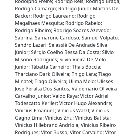
Rodolpho Freire; Rodrigo Reis; Rodrigo Braga;
Rodrigo Camargo; Rodrigo Junior Martins De
Backer; Rodrigo Laureano; Rodrigo
Magalhaes Mesquita; Rodrigo Rabelo;
Rodrigo Ribeiro; Rodrigo Soares Azevedo;
Sabrina; Samarone Cardoso; Samuel Volpato;
Sandro Lazari; Selassié De Andrade Silva
Júnior; Sérgio Coelho Bessa Da Costa; Silvio
Misono Rodrigues; Silvio Vieira De Melo
Junior; Tábatta Carneiro; Thais Boccia;
Tharciano Dark Oliveira; Thigo Lara; Tiago
Minatel; Tiago Oliveira; Uilma Melo; Ulisses
Jose Peralta Dos Santos; Valdemario Oliveira
Carvalho Junior; Valdo Raya; Victor Adriel
Todescatto Kerller; Victor Hugo Alexandre;
Vinicius Emanuel ; Vinicius Watzl; Vinicius
Gagno Lima; Vinicius Zhu; Vinícius Batista;
Vinícius Hillebrand Andriola; Vinícius Ribeiro
Rodrigues; Vitor Busso; Vitor Carvalho; Vitor