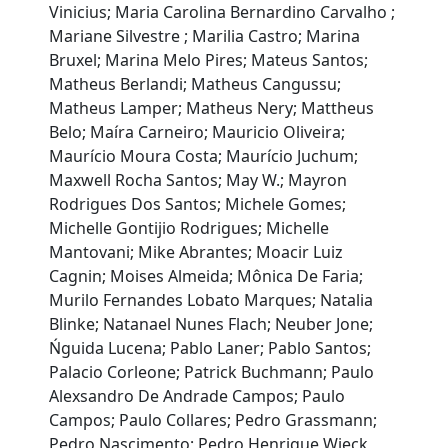
Vinicius; Maria Carolina Bernardino Carvalho ;
Mariane Silvestre ; Marilia Castro; Marina
Bruxel; Marina Melo Pires; Mateus Santos;
Matheus Berlandi; Matheus Cangussu;
Matheus Lamper; Matheus Nery; Mattheus
Belo; Maíra Carneiro; Mauricio Oliveira;
Maurício Moura Costa; Maurício Juchum;
Maxwell Rocha Santos; May W.; Mayron
Rodrigues Dos Santos; Michele Gomes;
Michelle Gontijio Rodrigues; Michelle
Mantovani; Mike Abrantes; Moacir Luiz
Cagnin; Moises Almeida; Mônica De Faria;
Murilo Fernandes Lobato Marques; Natalia
Blinke; Natanael Nunes Flach; Neuber Jone;
Ńguida Lucena; Pablo Laner; Pablo Santos;
Palacio Corleone; Patrick Buchmann; Paulo
Alexsandro De Andrade Campos; Paulo
Campos; Paulo Collares; Pedro Grassmann;
Pedro Nascimento; Pedro Henrique Wieck