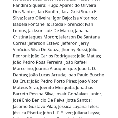
Pandini Siqueira; Hugo Aparecido Oliveira
Dos Santos; Ian Bonfim; Iara Grisi Souza E
Silva; Icaro Oliveira; Igor Bajo; Isa Vitorino;
Isabela Fontanella; Isolda Florencio; Ivan
Lemos; Jackson Luiz De Marco; Janaina
Cristina Jaques Moron; Jeferson De Santana
Correa; Jeferson Estevo; Jefferon; Jerry
Vinūcius Silva De Souza; Jhonny Rossi; Júlio
Pedroni; João Carlos Rodrigues; João Matias;
João Pedro Rosa Ferreira; João Rafael
Marcelino; Joanna Albuquerque; Joao L. D.
Dantas; João Lucas Arruda; Joao Paulo Busche
Da Cruz; João Pedro Porto Pires; Joao Vitor
Mateus Silva; Joenito Mesquita; Jonathas
Barreto Pessoa Silva; Josair Gonáalves Junior;
José Enio Benicio De Paiva; Jotta Santos;
Jácomo Gustavo Pilati; Jéssica Loyana Teles;
Jéssica Pisetta; John L. F. Silver; Juliana Leyva;