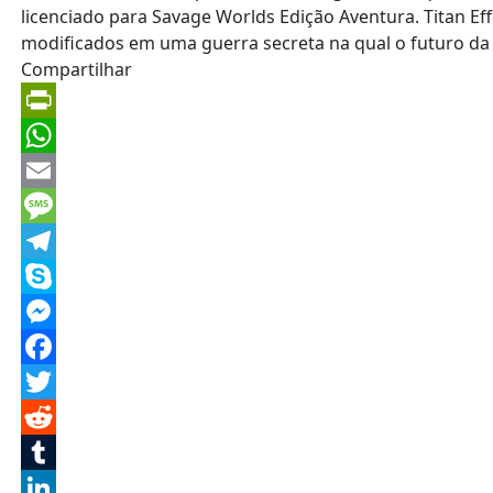
Compartilhar
PrintFriendly
WhatsApp
Email
Message
Telegram
Skype
Messenger
Facebook
Twitter
Reddit
Tumblr