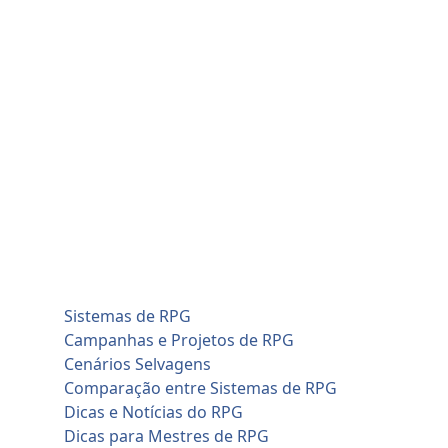
Skip
quinta-feira, agosto 6
to
Home
content
Blog
Cadastro de Jogadores
Contato
Home
Artificial Intelligence (AI)
Cadastro de Jogadores
Savage Worlds (SWADE)
Conversões de Sistemas
RPG em Geral
Sistemas de RPG
Campanhas e Projetos de RPG
Cenários Selvagens
Comparação entre Sistemas de RPG
Dicas e Notícias do RPG
Dicas para Mestres de RPG