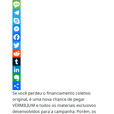
Email
Message
Telegram
Skype
Messenger
Facebook
Twitter
Reddit
Tumblr
LinkedIn
Evernote
Se você perdeu o financiamento coletivo
Share
original, é uma nova chance de pegar
VERMILIUM e todos os materiais exclusivos
desenvolvidos para a campanha. Porém, os