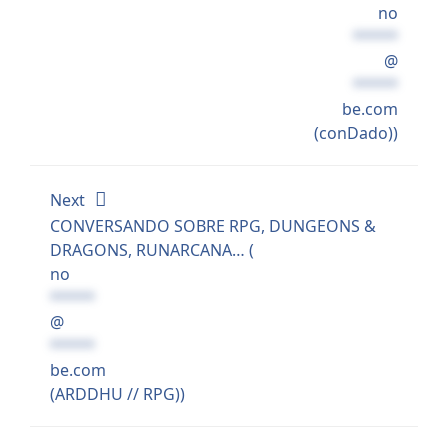
no
*****
@
*****
be.com
(conDado))
Next
CONVERSANDO SOBRE RPG, DUNGEONS &
DRAGONS, RUNARCANA… (
no
*****
@
*****
be.com
(ARDDHU // RPG))