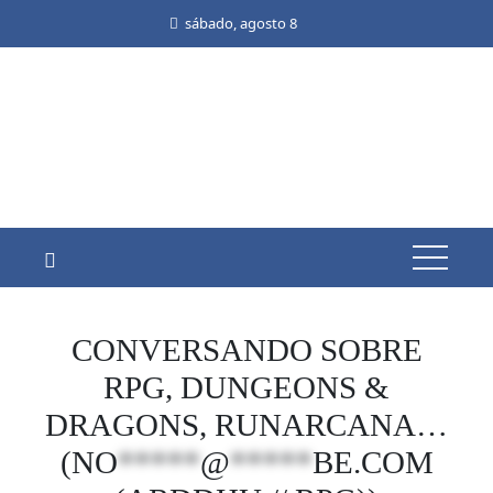
Skip
sábado, agosto 8
to
content
CONVERSANDO SOBRE
RPG, DUNGEONS &
DRAGONS, RUNARCANA…
(
NO
*****
@
*****
BE.COM