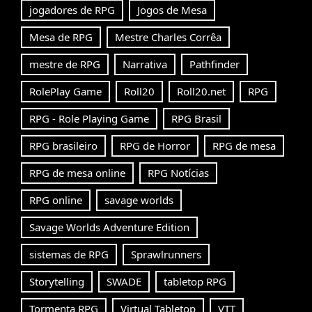
jogadores de RPG
Jogos de Mesa
Mesa de RPG
Mestre Charles Corrêa
mestre de RPG
Narrativa
Pathfinder
RolePlay Game
Roll20
Roll20.net
RPG
RPG - Role Playing Game
RPG Brasil
RPG brasileiro
RPG de Horror
RPG de mesa
RPG de mesa online
RPG Notícias
RPG online
savage worlds
Savage Worlds Adventure Edition
sistemas de RPG
Sprawlrunners
Storytelling
SWADE
tabletop RPG
Tormenta RPG
Virtual Tabletop
VTT