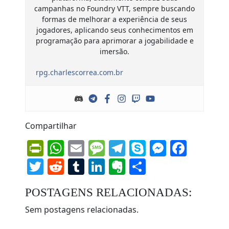
campanhas no Foundry VTT, sempre buscando
formas de melhorar a experiência de seus
jogadores, aplicando seus conhecimentos em
programação para aprimorar a jogabilidade e
imersão.
rpg.charlescorrea.com.br
Compartilhar
PrintFriendly
WhatsApp
Email
Message
Telegram
Skype
Messen
Face
Twitter
Reddit
Tumblr
LinkedIn
Evernote
Share
POSTAGENS RELACIONADAS:
Sem postagens relacionadas.