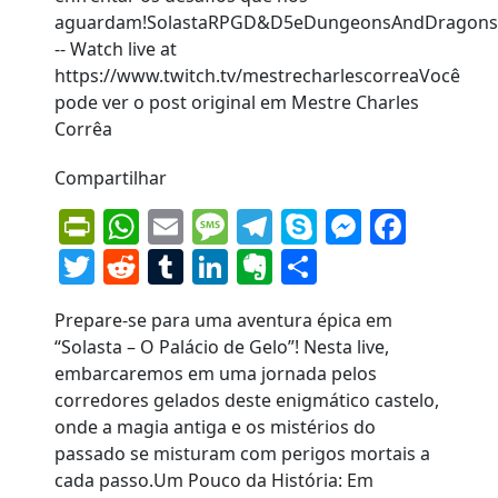
Compartilhar
PrintFriendly
WhatsApp
Email
Message
Telegram
Skype
Messen
Face
Twitter
Reddit
Tumblr
LinkedIn
Evernote
Share
Prepare-se para uma aventura épica em
“Solasta – O Palácio de Gelo”! Nesta live,
embarcaremos em uma jornada pelos
corredores gelados deste enigmático castelo,
onde a magia antiga e os mistérios do
passado se misturam com perigos mortais a
cada passo.Um Pouco da História: Em