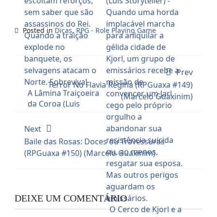
Posted in
Dicas
,
RPG - Role Playing Game
Prev
Terror No Flavia Regina (RPGuaxa #149)
A Lâmina Traiçoeira
(Marcelo Guaxinim)
da Coroa (Luis
Storyteller)
Next
Baile das Rosas: Doces ou Travessuras
(RPGuaxa #150) (Marcelo Guaxinim)
DEIXE UM COMENTÁRIO
O Cerco de Kjorl e a