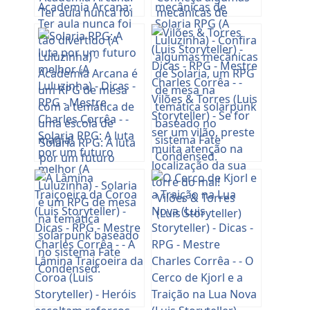
Ter aula nunca foi
mecânicas de
tão divertido (A
Solaria RPG (A
Luluzinha)
Luluzinha)
Solaria RPG: A luta
por um futuro
melhor (A
Luluzinha)
Vilões & Torres
(Luis Storyteller)