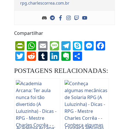
rpg.charlescorrea.com.br
Compartilhar
PrintFriendly
WhatsApp
Email
Message
Telegram
Skype
Messen
Face
Twitter
Reddit
Tumblr
LinkedIn
Evernote
Share
POSTAGENS RELACIONADAS:
Academia Arcana:
Conheça algumas