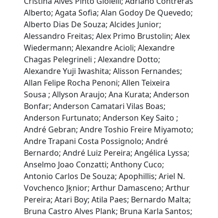
Cristina Alves Pinto Gioielli; Adriano Contreras
Alberto; Agata Sofia; Alan Godoy De Quevedo;
Alberto Dias De Souza; Alcides Junior;
Alessandro Freitas; Alex Primo Brustolin; Alex
Wiedermann; Alexandre Acioli; Alexandre
Chagas Pelegrineli ; Alexandre Dotto;
Alexandre Yuji Iwashita; Alisson Fernandes;
Allan Felipe Rocha Penoni; Allen Teixeira
Sousa ; Allyson Araujo; Ana Kurata; Anderson
Bonfar; Anderson Camatari Vilas Boas;
Anderson Furtunato; Anderson Key Saito ;
André Gebran; Andre Toshio Freire Miyamoto;
Andre Trapani Costa Possignolo; André
Bernardo; André Luiz Pereira; Angélica Lyssa;
Anselmo Joao Conzatti; Anthony Cuco;
Antonio Carlos De Souza; Apophillis; Ariel N.
Vovchenco Jķnior; Arthur Damasceno; Arthur
Pereira; Atari Boy; Atila Paes; Bernardo Malta;
Bruna Castro Alves Plank; Bruna Karla Santos;