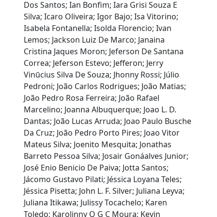
Dos Santos; Ian Bonfim; Iara Grisi Souza E
Silva; Icaro Oliveira; Igor Bajo; Isa Vitorino;
Isabela Fontanella; Isolda Florencio; Ivan
Lemos; Jackson Luiz De Marco; Janaina
Cristina Jaques Moron; Jeferson De Santana
Correa; Jeferson Estevo; Jefferon; Jerry
Vinūcius Silva De Souza; Jhonny Rossi; Júlio
Pedroni; João Carlos Rodrigues; João Matias;
João Pedro Rosa Ferreira; João Rafael
Marcelino; Joanna Albuquerque; Joao L. D.
Dantas; João Lucas Arruda; Joao Paulo Busche
Da Cruz; João Pedro Porto Pires; Joao Vitor
Mateus Silva; Joenito Mesquita; Jonathas
Barreto Pessoa Silva; Josair Gonáalves Junior;
José Enio Benicio De Paiva; Jotta Santos;
Jácomo Gustavo Pilati; Jéssica Loyana Teles;
Jéssica Pisetta; John L. F. Silver; Juliana Leyva;
Juliana Itikawa; Julissy Tocachelo; Karen
Toledo; Karolinny Q G C Moura; Kevin