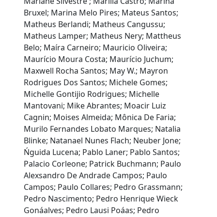
Mariane Silvestre ; Marilia Castro; Marina
Bruxel; Marina Melo Pires; Mateus Santos;
Matheus Berlandi; Matheus Cangussu;
Matheus Lamper; Matheus Nery; Mattheus
Belo; Maíra Carneiro; Mauricio Oliveira;
Maurício Moura Costa; Maurício Juchum;
Maxwell Rocha Santos; May W.; Mayron
Rodrigues Dos Santos; Michele Gomes;
Michelle Gontijio Rodrigues; Michelle
Mantovani; Mike Abrantes; Moacir Luiz
Cagnin; Moises Almeida; Mônica De Faria;
Murilo Fernandes Lobato Marques; Natalia
Blinke; Natanael Nunes Flach; Neuber Jone;
Ńguida Lucena; Pablo Laner; Pablo Santos;
Palacio Corleone; Patrick Buchmann; Paulo
Alexsandro De Andrade Campos; Paulo
Campos; Paulo Collares; Pedro Grassmann;
Pedro Nascimento; Pedro Henrique Wieck
Gonáalves; Pedro Lausi Poáas; Pedro