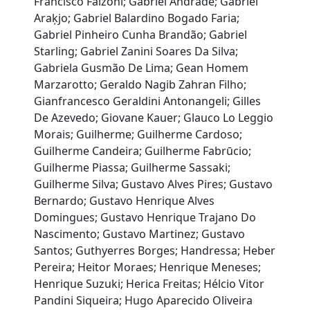
Francisco Falzoni; Gabriel Andrade; Gabriel
Araķjo; Gabriel Balardino Bogado Faria;
Gabriel Pinheiro Cunha Brandão; Gabriel
Starling; Gabriel Zanini Soares Da Silva;
Gabriela Gusmão De Lima; Gean Homem
Marzarotto; Geraldo Nagib Zahran Filho;
Gianfrancesco Geraldini Antonangeli; Gilles
De Azevedo; Giovane Kauer; Glauco Lo Leggio
Morais; Guilherme; Guilherme Cardoso;
Guilherme Candeira; Guilherme Fabrūcio;
Guilherme Piassa; Guilherme Sassaki;
Guilherme Silva; Gustavo Alves Pires; Gustavo
Bernardo; Gustavo Henrique Alves
Domingues; Gustavo Henrique Trajano Do
Nascimento; Gustavo Martinez; Gustavo
Santos; Guthyerres Borges; Handressa; Heber
Pereira; Heitor Moraes; Henrique Meneses;
Henrique Suzuki; Herica Freitas; Hélcio Vitor
Pandini Siqueira; Hugo Aparecido Oliveira