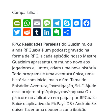
Compartilhar
PrintFriendly
WhatsApp
Email
Message
Telegram
Skype
Messen
Face
Twitter
Reddit
Tumblr
LinkedIn
Evernote
Share
RPG: Realidades Paralelas do Guaxinim, ou
ainda RPGuaxa é um podcast gravado na
forma de RPG; a cada episódio nosso Mestre
Guaxinim apresenta um mundo novo aos
jogadores e, juntos, criam uma nova história.
Todo programa é uma aventura única, uma
história com inicio, meio e fim. Tema do
Episódio: Aventura, Investigação, Sci-Fi Ajude
esse projeto http://picpay.me/rpguaxa Ou
procure no aplicativo em pagar por RPGuaxa
Baixe o aplicativo do PicPay: iOS / Android Se
quiser fazer uma pequena contribuição