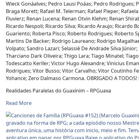
Wieck Gonáalves; Pedro Lausi Poáas; Pedro Rodrigues; Pedr
Braga Morett; Rafael M. Telerman; Rafael Pieper; Rafae
Fluvierz; Renan Lucena; Renan Otvin Klehm; Renan Shir
Ricardo Nespoli; Ricardo Silva; Ricardo Araujo; Ricardo
Guariento; Roberta Pisco; Roberto Rodrigues; Roberto Spi
Martins De Backer; Rodrigo Laureano; Rodrigo Magalhae
Volpato; Sandro Lazari; Selassié De Andrade Silva Júnior;
Tharciano Dark Oliveira; Thigo Lara; Tiago Minatel; Tiago
Todescatto Kerller; Victor Hugo Alexandre; Vinicius Emanue
Rodrigues; Vitor Busso; Vitor Carvalho; Vitor Coutinho
Yohance; Zero Dalmaso Carmona. OBRIGADO A TODOS! 
Realidades Paralelas do Guaxinim – RPGuaxa
Read More