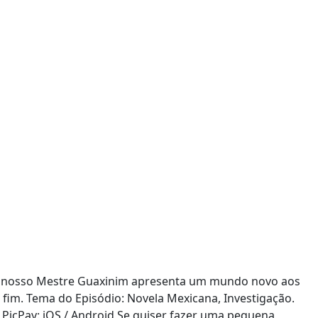
io nosso Mestre Guaxinim apresenta um mundo novo aos
e fim. Tema do Episódio: Novela Mexicana, Investigação.
 PicPay: iOS / Android Se quiser fazer uma pequena