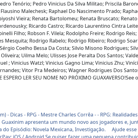
o Tenório; Pedro Vinicius Da Silva Militao; Priscila Barone
la Flausino Malechesk; Raphael Do Nascimento Prado; Rapha
abiyoshi Vieira; Renata Bartolomeu; Renata Bruscato; Rena
 Bordenousky; Ricardo Castro; Ricardo Laurentino Cintra Lei
nelli Filho; Robson F. Vilela; Rodolpho Freire; Rodrigo Rei
s Mesquita; Rodrigo Rabelo; Rodrigo Ribeiro; Rodrigo Soa
 Sérgio Coelho Bessa Da Costa; Silvio Misono Rodrigues; Silv
 Oliveira; Uilma Melo; Ulisses Jose Peralta Dos Santos; Valde
l ; Vinicius Watzl; Vinicius Gagno Lima; Vinicius Zhu; Viníciu
 Fernandes; Vitor Pra Medeiros; Wagner Rodrigues Dos Santo
E ESPERO LER SEU NOME NO PRÓXIMO GUAXAVERSO!See omny