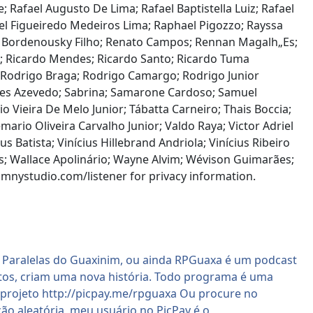
; Rafael Augusto De Lima; Rafael Baptistella Luiz; Rafael
el Figueiredo Medeiros Lima; Raphael Pigozzo; Rayssa
to Bordenousky Filho; Renato Campos; Rennan Magalh„Es;
te; Ricardo Mendes; Ricardo Santo; Ricardo Tuma
s; Rodrigo Braga; Rodrigo Camargo; Rodrigo Junior
res Azevedo; Sabrina; Samarone Cardoso; Samuel
io Vieira De Melo Junior; Tábatta Carneiro; Thais Boccia;
mario Oliveira Carvalho Junior; Valdo Raya; Victor Adriel
s Batista; Vinícius Hillebrand Andriola; Vinícius Ribeiro
s; Wallace Apolinário; Wayne Alvim; Wévison Guimarães;
studio.com/listener for privacy information.