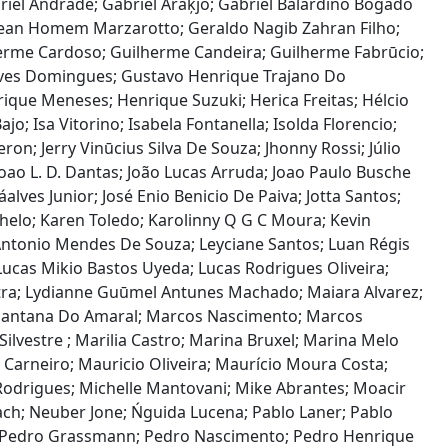
Gabriel Andrade; Gabriel Araķjo; Gabriel Balardino Bogado
; Gean Homem Marzarotto; Geraldo Nagib Zahran Filho;
herme Cardoso; Guilherme Candeira; Guilherme Fabrūcio;
Alves Domingues; Gustavo Henrique Trajano Do
que Meneses; Henrique Suzuki; Herica Freitas; Hélcio
jo; Isa Vitorino; Isabela Fontanella; Isolda Florencio;
on; Jerry Vinūcius Silva De Souza; Jhonny Rossi; Júlio
oao L. D. Dantas; João Lucas Arruda; Joao Paulo Busche
alves Junior; José Enio Benicio De Paiva; Jotta Santos;
ocachelo; Karen Toledo; Karolinny Q G C Moura; Kevin
 Antonio Mendes De Souza; Leyciane Santos; Luan Régis
Lucas Mikio Bastos Uyeda; Lucas Rodrigues Oliveira;
utra; Lydianne Guūmel Antunes Machado; Maiara Alvarez;
 Santana Do Amaral; Marcos Nascimento; Marcos
lvestre ; Marilia Castro; Marina Bruxel; Marina Melo
arneiro; Mauricio Oliveira; Maurício Moura Costa;
odrigues; Michelle Mantovani; Mike Abrantes; Moacir
ach; Neuber Jone; Ńguida Lucena; Pablo Laner; Pablo
s; Pedro Grassmann; Pedro Nascimento; Pedro Henrique