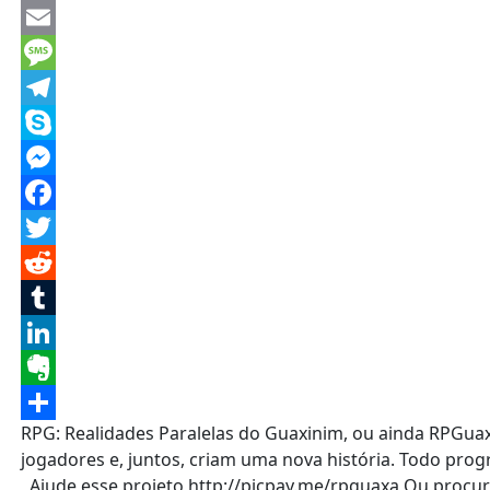
WhatsApp
Email
Message
Telegram
Skype
Messenger
Facebook
Twitter
Reddit
Tumblr
LinkedIn
Evernote
RPG: Realidades Paralelas do Guaxinim, ou ainda RPGu
Share
jogadores e, juntos, criam uma nova história. Todo prog
Ajude esse projeto http://picpay.me/rpguaxa Ou procure