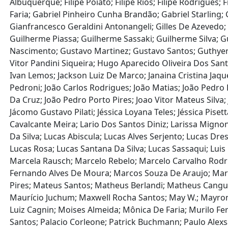
Albuquerque; Filipe Poiato; Filipe Rios; Filipe Rodrigues;
Faria; Gabriel Pinheiro Cunha Brandão; Gabriel Starling
Gianfrancesco Geraldini Antonangeli; Gilles De Azevedo
Guilherme Piassa; Guilherme Sassaki; Guilherme Silva;
Nascimento; Gustavo Martinez; Gustavo Santos; Guthyerr
Vitor Pandini Siqueira; Hugo Aparecido Oliveira Dos Santos;
Ivan Lemos; Jackson Luiz De Marco; Janaina Cristina Jaque
Pedroni; João Carlos Rodrigues; João Matias; João Pedro 
Da Cruz; João Pedro Porto Pires; Joao Vitor Mateus Silva; 
Jácomo Gustavo Pilati; Jéssica Loyana Teles; Jéssica Pisett
Cavalcante Meira; Lario Dos Santos Diniz; Larissa Mign
Da Silva; Lucas Abiscula; Lucas Alves Serjento; Lucas D
Lucas Rosa; Lucas Santana Da Silva; Lucas Sassaqui; Lu
Marcela Rausch; Marcelo Rebelo; Marcelo Carvalho Rod
Fernando Alves De Moura; Marcos Souza De Araujo; Marcos
Pires; Mateus Santos; Matheus Berlandi; Matheus Cangu
Maurício Juchum; Maxwell Rocha Santos; May W.; Mayron
Luiz Cagnin; Moises Almeida; Mônica De Faria; Murilo Fe
Santos; Palacio Corleone; Patrick Buchmann; Paulo Al