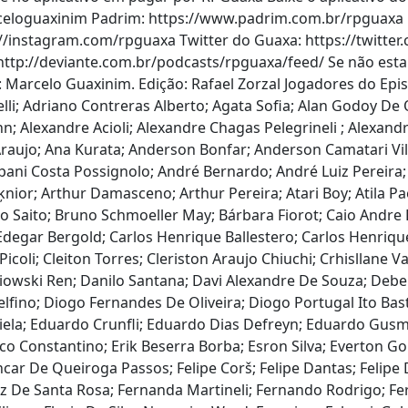
rceloguaxinim Padrim: https://www.padrim.com.br/rpguaxa 
://instagram.com/rpguaxa Twitter do Guaxa: https://twitt
ttp://deviante.com.br/podcasts/rpguaxa/feed/ Se não esta 
l: Marcelo Guaxinim. Edição: Rafael Zorzal Jogadores do Epi
elli; Adriano Contreras Alberto; Agata Sofia; Alan Godoy De
n; Alexandre Acioli; Alexandre Chagas Pelegrineli ; Alexandr
n Araujo; Ana Kurata; Anderson Bonfar; Anderson Camatari V
ani Costa Possignolo; André Bernardo; André Luiz Pereira;
Jķnior; Arthur Damasceno; Arthur Pereira; Atari Boy; Atila 
o Saito; Bruno Schmoeller May; Bárbara Fiorot; Caio Andre 
degar Bergold; Carlos Henrique Ballestero; Carlos Henrique 
Picoli; Cleiton Torres; Cleriston Araujo Chiuchi; Crhisllane 
olebiowski Ren; Danilo Santana; Davi Alexandre De Souza; D
fino; Diogo Fernandes De Oliveira; Diogo Portugal Ito Bast
ela; Eduardo Crunfli; Eduardo Dias Defreyn; Eduardo Gusma
rico Constantino; Erik Beserra Borba; Esron Silva; Everton G
ncar De Queiroga Passos; Felipe Corš; Felipe Dantas; Felip
rtez De Santa Rosa; Fernanda Martineli; Fernando Rodrigo; Fe