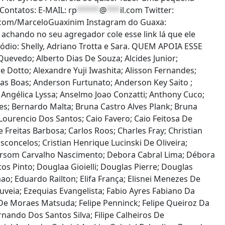
Contatos: E-MAIL:
rp
*****
@
***
il.com
Twitter:
er.com/MarceloGuaxinim Instagram do Guaxa:
achando no seu agregador cole esse link lá que ele
sódio: Shelly, Adriano Trotta e Sara. QUEM APOIA ESSE
 Quevedo; Alberto Dias De Souza; Alcides Junior;
e Dotto; Alexandre Yuji Iwashita; Alisson Fernandes;
ilas Boas; Anderson Furtunato; Anderson Key Saito ;
 Angélica Lyssa; Anselmo Joao Conzatti; Anthony Cuco;
Paes; Bernardo Malta; Bruna Castro Alves Plank; Bruna
Lourencio Dos Santos; Caio Favero; Caio Feitosa De
Freitas Barbosa; Carlos Roos; Charles Fray; Christian
Vasconcelos; Cristian Henrique Lucinski De Oliveira;
ebersom Carvalho Nascimento; Debora Cabral Lima; Débora
os Pinto; Douglaa Gioielli; Douglas Pierre; Douglas
o; Eduardo Railton; Elifa França; Elisnei Menezes De
ouveia; Ezequias Evangelista; Fabio Ayres Fabiano Da
e De Moraes Matsuda; Felipe Penninck; Felipe Queiroz Da
rnando Dos Santos Silva; Filipe Calheiros De