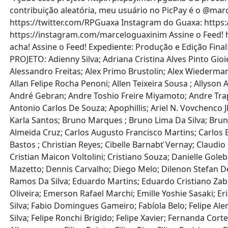
contribuição aleatória, meu usuário no PicPay é o @ma
https://twitter.com/RPGuaxa Instagram do Guaxa: https
https://instagram.com/marceloguaxinim Assine o Feed! h
acha! Assine o Feed! Expediente: Produção e Edição Fina
PROJETO: Adienny Silva; Adriana Cristina Alves Pinto Gioi
Alessandro Freitas; Alex Primo Brustolin; Alex Wiederman
Allan Felipe Rocha Penoni; Allen Teixeira Sousa ; Allyso
André Gebran; Andre Toshio Freire Miyamoto; Andre Trap
Antonio Carlos De Souza; Apophillis; Ariel N. Vovchenco 
Karla Santos; Bruno Marques ; Bruno Lima Da Silva; Brun
Almeida Cruz; Carlos Augusto Francisco Martins; Carlos E
Bastos ; Christian Reyes; Cibelle Barnabť Vernay; Claudio 
Cristian Maicon Voltolini; Cristiano Souza; Danielle G
Mazetto; Dennis Carvalho; Diego Melo; Dilenon Stefan Del
Ramos Da Silva; Eduardo Martins; Eduardo Cristiano Zabi
Oliveira; Emerson Rafael Marchi; Emille Yoshie Sasaki; E
Silva; Fabio Domingues Gameiro; Fabíola Belo; Felipe Ale
Silva; Felipe Ronchi Brigido; Felipe Xavier; Fernanda Co