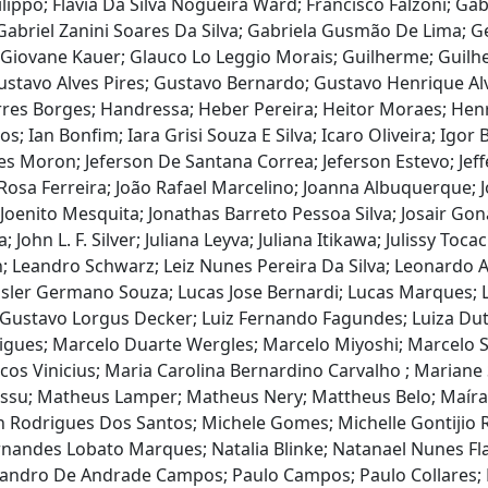
 Filippo; Flavia Da Silva Nogueira Ward; Francisco Falzoni; 
; Gabriel Zanini Soares Da Silva; Gabriela Gusmão De Lima
; Giovane Kauer; Glauco Lo Leggio Morais; Guilherme; Guil
 Gustavo Alves Pires; Gustavo Bernardo; Gustavo Henrique 
es Borges; Handressa; Heber Pereira; Heitor Moraes; Henri
 Ian Bonfim; Iara Grisi Souza E Silva; Icaro Oliveira; Igor Ba
s Moron; Jeferson De Santana Correa; Jeferson Estevo; Jeffer
Rosa Ferreira; João Rafael Marcelino; Joanna Albuquerque; J
Joenito Mesquita; Jonathas Barreto Pessoa Silva; Josair Goná
a; John L. F. Silver; Juliana Leyva; Juliana Itikawa; Julissy T
on; Leandro Schwarz; Leiz Nunes Pereira Da Silva; Leonardo
ressler Germano Souza; Lucas Jose Bernardi; Lucas Marques; 
is Gustavo Lorgus Decker; Luiz Fernando Fagundes; Luiza D
rigues; Marcelo Duarte Wergles; Marcelo Miyoshi; Marcelo
 Vinicius; Maria Carolina Bernardino Carvalho ; Mariane Si
ssu; Matheus Lamper; Matheus Nery; Mattheus Belo; Maíra C
 Rodrigues Dos Santos; Michele Gomes; Michelle Gontijio R
rnandes Lobato Marques; Natalia Blinke; Natanael Nunes Fl
exsandro De Andrade Campos; Paulo Campos; Paulo Collare