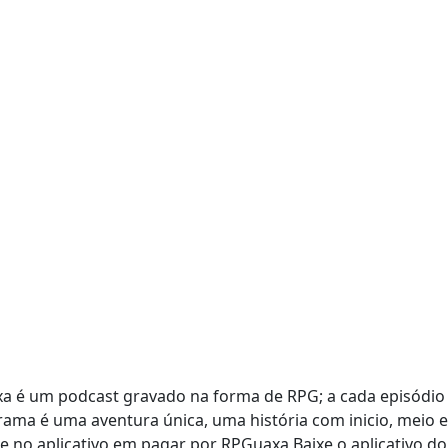
axa é um podcast gravado na forma de RPG; a cada episód
rama é uma aventura única, uma história com inicio, meio 
 no aplicativo em pagar por RPGuaxa Baixe o aplicativo do