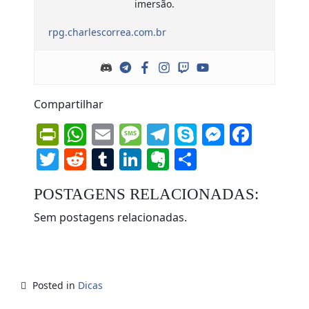
imersão.
rpg.charlescorrea.com.br
Compartilhar
PrintFriendly
WhatsApp
Email
Message
Telegram
Skype
Messen
Face
Twitter
Reddit
Tumblr
LinkedIn
Evernote
Share
POSTAGENS RELACIONADAS:
Sem postagens relacionadas.
Posted in
Dicas