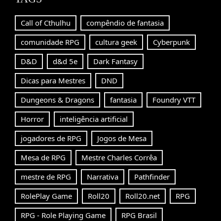
Call of Cthulhu
compêndio de fantasia
comunidade RPG
cultura geek
Cyberpunk
D&D
d&d 5e
Dark Fantasy
Dicas para Mestres
DND
Dungeons & Dragons
fantasia
Foundry VTT
Horror
inteligência artificial
jogadores de RPG
Jogos de Mesa
Mesa de RPG
Mestre Charles Corrêa
mestre de RPG
Narrativa
Pathfinder
RolePlay Game
Roll20
Roll20.net
RPG
RPG - Role Playing Game
RPG Brasil