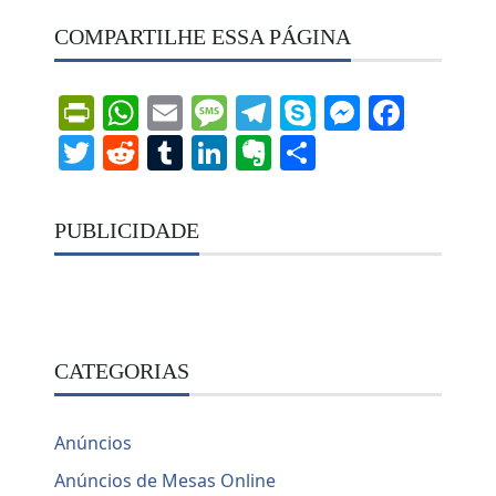
COMPARTILHE ESSA PÁGINA
PrintFriendly
WhatsApp
Email
Message
Telegram
Skype
Messen
Face
Twitter
Reddit
Tumblr
LinkedIn
Evernote
Share
PUBLICIDADE
CATEGORIAS
Anúncios
Anúncios de Mesas Online