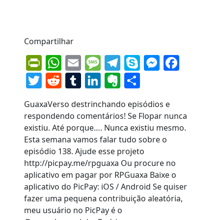
Compartilhar
PrintFriendly
WhatsApp
Email
Message
Telegram
Skype
Messen
Face
Twitter
Reddit
Tumblr
LinkedIn
Evernote
Share
GuaxaVerso destrinchando episódios e
respondendo comentários! Se Flopar nunca
existiu. Até porque…. Nunca existiu mesmo.
Esta semana vamos falar tudo sobre o
episódio 138. Ajude esse projeto
http://picpay.me/rpguaxa Ou procure no
aplicativo em pagar por RPGuaxa Baixe o
aplicativo do PicPay: iOS / Android Se quiser
fazer uma pequena contribuição aleatória,
meu usuário no PicPay é o