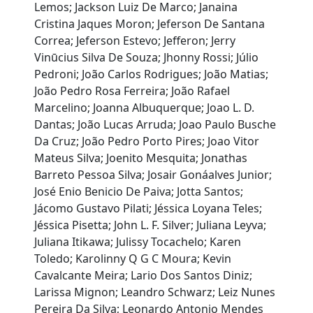
Lemos; Jackson Luiz De Marco; Janaina
Cristina Jaques Moron; Jeferson De Santana
Correa; Jeferson Estevo; Jefferon; Jerry
Vinūcius Silva De Souza; Jhonny Rossi; Júlio
Pedroni; João Carlos Rodrigues; João Matias;
João Pedro Rosa Ferreira; João Rafael
Marcelino; Joanna Albuquerque; Joao L. D.
Dantas; João Lucas Arruda; Joao Paulo Busche
Da Cruz; João Pedro Porto Pires; Joao Vitor
Mateus Silva; Joenito Mesquita; Jonathas
Barreto Pessoa Silva; Josair Gonáalves Junior;
José Enio Benicio De Paiva; Jotta Santos;
Jácomo Gustavo Pilati; Jéssica Loyana Teles;
Jéssica Pisetta; John L. F. Silver; Juliana Leyva;
Juliana Itikawa; Julissy Tocachelo; Karen
Toledo; Karolinny Q G C Moura; Kevin
Cavalcante Meira; Lario Dos Santos Diniz;
Larissa Mignon; Leandro Schwarz; Leiz Nunes
Pereira Da Silva; Leonardo Antonio Mendes