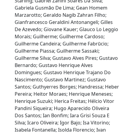
Starling; Gabriel Zanini Soares Da Silva;
Gabriela Gusmão De Lima; Gean Homem
Marzarotto; Geraldo Nagib Zahran Filho;
Gianfrancesco Geraldini Antonangeli; Gilles
De Azevedo; Giovane Kauer; Glauco Lo Leggio
Morais; Guilherme; Guilherme Cardoso;
Guilherme Candeira; Guilherme Fabrūcio;
Guilherme Piassa; Guilherme Sassaki;
Guilherme Silva; Gustavo Alves Pires; Gustavo
Bernardo; Gustavo Henrique Alves
Domingues; Gustavo Henrique Trajano Do
Nascimento; Gustavo Martinez; Gustavo
Santos; Guthyerres Borges; Handressa; Heber
Pereira; Heitor Moraes; Henrique Meneses;
Henrique Suzuki; Herica Freitas; Hélcio Vitor
Pandini Siqueira; Hugo Aparecido Oliveira
Dos Santos; Ian Bonfim; Iara Grisi Souza E
Silva; Icaro Oliveira; Igor Bajo; Isa Vitorino;
Isabela Fontanella; Isolda Florencio; Ivan