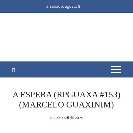
Skip
sábado, agosto 8
to
content
A ESPERA (RPGUAXA #153)
(MARCELO GUAXINIM)
6 de abril de 2025