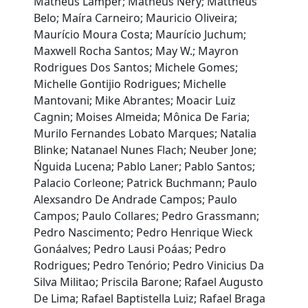
Matheus Lamper; Matheus Nery; Mattheus
Belo; Maíra Carneiro; Mauricio Oliveira;
Maurício Moura Costa; Maurício Juchum;
Maxwell Rocha Santos; May W.; Mayron
Rodrigues Dos Santos; Michele Gomes;
Michelle Gontijio Rodrigues; Michelle
Mantovani; Mike Abrantes; Moacir Luiz
Cagnin; Moises Almeida; Mônica De Faria;
Murilo Fernandes Lobato Marques; Natalia
Blinke; Natanael Nunes Flach; Neuber Jone;
Ńguida Lucena; Pablo Laner; Pablo Santos;
Palacio Corleone; Patrick Buchmann; Paulo
Alexsandro De Andrade Campos; Paulo
Campos; Paulo Collares; Pedro Grassmann;
Pedro Nascimento; Pedro Henrique Wieck
Gonáalves; Pedro Lausi Poáas; Pedro
Rodrigues; Pedro Tenório; Pedro Vinicius Da
Silva Militao; Priscila Barone; Rafael Augusto
De Lima; Rafael Baptistella Luiz; Rafael Braga