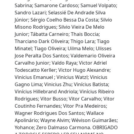
Sabrina; Samarone Cardoso; Samuel Volpato;
Sandro Lazari; Selassié De Andrade Silva
Júnior; Sérgio Coelho Bessa Da Costa; Silvio
Misono Rodrigues; Silvio Vieira De Melo
Junior; Tábatta Carneiro; Thais Boccia;
Tharciano Dark Oliveira; Thigo Lara; Tiago
Minatel; Tiago Oliveira; Uilma Melo; Ulisses
Jose Peralta Dos Santos; Valdemario Oliveira
Carvalho Junior; Valdo Raya; Victor Adriel
Todescatto Kerller; Victor Hugo Alexandre;
Vinicius Emanuel ; Vinicius Watzl; Vinicius
Gagno Lima; Vinicius Zhu; Vinícius Batista;
Vinícius Hillebrand Andriola; Vinícius Ribeiro
Rodrigues; Vitor Busso; Vitor Carvalho; Vitor
Coutinho Fernandes; Vitor Pra Medeiros;
Wagner Rodrigues Dos Santos; Wallace
Apolinário; Wayne Alvim; Wévison Guimarães;
Yohance; Zero Dalmaso Carmona. OBRIGADO