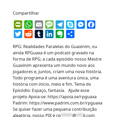
Compartilhar
PrintFriendly
WhatsApp
Email
Message
Telegram
Skype
Messen
Face
Twitter
Reddit
Tumblr
LinkedIn
Evernote
Share
RPG: Realidades Paralelas do Guaxinim, ou
ainda RPGuaxa é um podcast gravado na
forma de RPG; a cada episódio nosso Mestre
Guaxinim apresenta um mundo novo aos
jogadores e, juntos, criam uma nova história.
Todo programa é uma aventura única, uma
história com inicio, meio e fim. Tema do
Episódio: Espaço, fantasia. Ajude esse
projeto Apoia-se: https://apoia.se/rpguaxa
Padrim: https://www.padrim.com.br/rpguaxa
Se quiser fazer uma pequena contribuição
aleatória, nosso PIX é
rp
*****
@
***
il.com