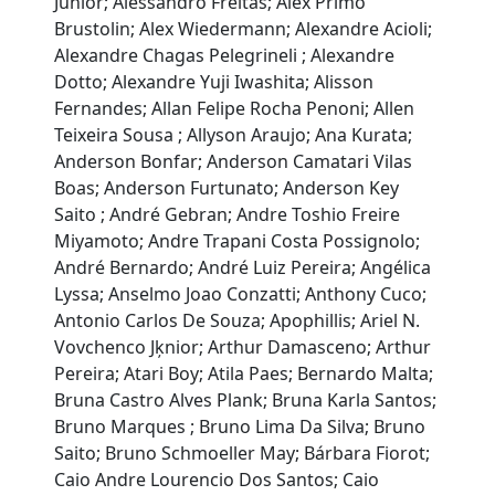
Junior; Alessandro Freitas; Alex Primo
Brustolin; Alex Wiedermann; Alexandre Acioli;
Alexandre Chagas Pelegrineli ; Alexandre
Dotto; Alexandre Yuji Iwashita; Alisson
Fernandes; Allan Felipe Rocha Penoni; Allen
Teixeira Sousa ; Allyson Araujo; Ana Kurata;
Anderson Bonfar; Anderson Camatari Vilas
Boas; Anderson Furtunato; Anderson Key
Saito ; André Gebran; Andre Toshio Freire
Miyamoto; Andre Trapani Costa Possignolo;
André Bernardo; André Luiz Pereira; Angélica
Lyssa; Anselmo Joao Conzatti; Anthony Cuco;
Antonio Carlos De Souza; Apophillis; Ariel N.
Vovchenco Jķnior; Arthur Damasceno; Arthur
Pereira; Atari Boy; Atila Paes; Bernardo Malta;
Bruna Castro Alves Plank; Bruna Karla Santos;
Bruno Marques ; Bruno Lima Da Silva; Bruno
Saito; Bruno Schmoeller May; Bárbara Fiorot;
Caio Andre Lourencio Dos Santos; Caio