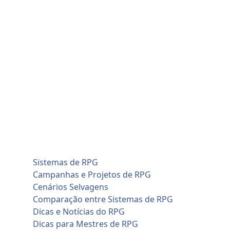
Skip
quinta-feira, agosto 6
to
Home
content
Blog
Cadastro de Jogadores
Contato
Home
Artificial Intelligence (AI)
Cadastro de Jogadores
Savage Worlds (SWADE)
Conversões de Sistemas
RPG em Geral
Sistemas de RPG
Campanhas e Projetos de RPG
Cenários Selvagens
Comparação entre Sistemas de RPG
Dicas e Notícias do RPG
Dicas para Mestres de RPG