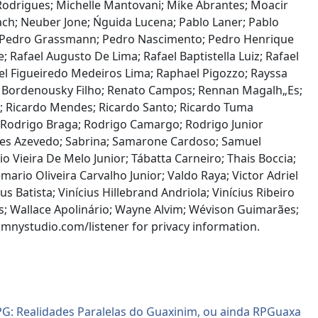
odrigues; Michelle Mantovani; Mike Abrantes; Moacir
ach; Neuber Jone; Ńguida Lucena; Pablo Laner; Pablo
s; Pedro Grassmann; Pedro Nascimento; Pedro Henrique
; Rafael Augusto De Lima; Rafael Baptistella Luiz; Rafael
el Figueiredo Medeiros Lima; Raphael Pigozzo; Rayssa
to Bordenousky Filho; Renato Campos; Rennan Magalh„Es;
te; Ricardo Mendes; Ricardo Santo; Ricardo Tuma
s; Rodrigo Braga; Rodrigo Camargo; Rodrigo Junior
res Azevedo; Sabrina; Samarone Cardoso; Samuel
io Vieira De Melo Junior; Tábatta Carneiro; Thais Boccia;
mario Oliveira Carvalho Junior; Valdo Raya; Victor Adriel
s Batista; Vinícius Hillebrand Andriola; Vinícius Ribeiro
s; Wallace Apolinário; Wayne Alvim; Wévison Guimarães;
studio.com/listener for privacy information.