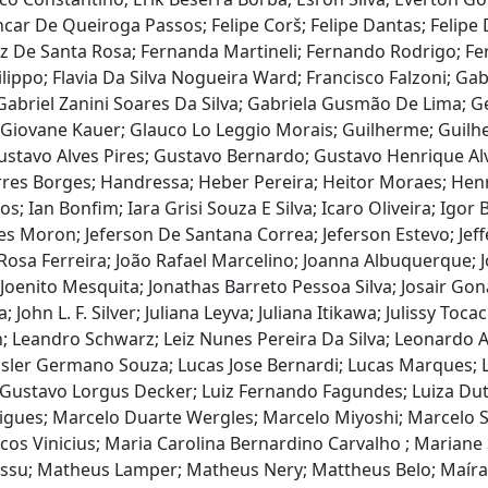
ncar De Queiroga Passos; Felipe Corš; Felipe Dantas; Felip
rtez De Santa Rosa; Fernanda Martineli; Fernando Rodrigo; Fe
 Filippo; Flavia Da Silva Nogueira Ward; Francisco Falzoni; 
; Gabriel Zanini Soares Da Silva; Gabriela Gusmão De Lima
; Giovane Kauer; Glauco Lo Leggio Morais; Guilherme; Guil
 Gustavo Alves Pires; Gustavo Bernardo; Gustavo Henrique 
es Borges; Handressa; Heber Pereira; Heitor Moraes; Henri
 Ian Bonfim; Iara Grisi Souza E Silva; Icaro Oliveira; Igor Ba
s Moron; Jeferson De Santana Correa; Jeferson Estevo; Jeffer
Rosa Ferreira; João Rafael Marcelino; Joanna Albuquerque; J
Joenito Mesquita; Jonathas Barreto Pessoa Silva; Josair Goná
a; John L. F. Silver; Juliana Leyva; Juliana Itikawa; Julissy T
on; Leandro Schwarz; Leiz Nunes Pereira Da Silva; Leonardo
ressler Germano Souza; Lucas Jose Bernardi; Lucas Marques; 
is Gustavo Lorgus Decker; Luiz Fernando Fagundes; Luiza D
rigues; Marcelo Duarte Wergles; Marcelo Miyoshi; Marcelo
 Vinicius; Maria Carolina Bernardino Carvalho ; Mariane Si
ssu; Matheus Lamper; Matheus Nery; Mattheus Belo; Maíra C