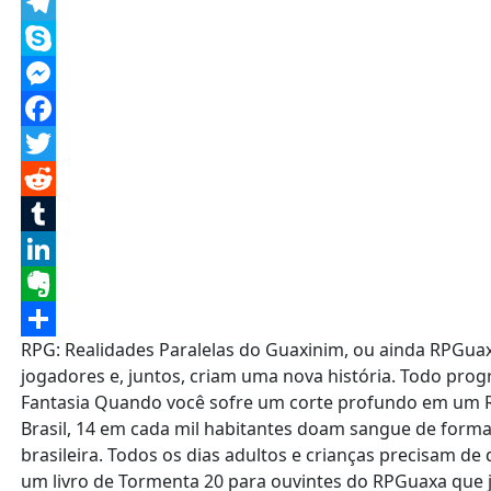
Message
Telegram
Skype
Messenger
Facebook
Twitter
Reddit
Tumblr
LinkedIn
Evernote
RPG: Realidades Paralelas do Guaxinim, ou ainda RPGu
Share
jogadores e, juntos, criam uma nova história. Todo prog
Fantasia Quando você sofre um corte profundo em um RPG
Brasil, 14 em cada mil habitantes doam sangue de form
brasileira. Todos os dias adultos e crianças precisam 
um livro de Tormenta 20 para ouvintes do RPGuaxa que j