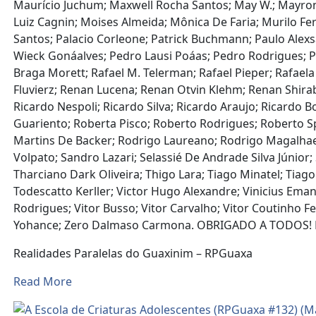
Maurício Juchum; Maxwell Rocha Santos; May W.; Mayron
Luiz Cagnin; Moises Almeida; Mônica De Faria; Murilo Fe
Santos; Palacio Corleone; Patrick Buchmann; Paulo Al
Wieck Gonáalves; Pedro Lausi Poáas; Pedro Rodrigues; Pedr
Braga Morett; Rafael M. Telerman; Rafael Pieper; Rafae
Fluvierz; Renan Lucena; Renan Otvin Klehm; Renan Shir
Ricardo Nespoli; Ricardo Silva; Ricardo Araujo; Ricardo
Guariento; Roberta Pisco; Roberto Rodrigues; Roberto Spi
Martins De Backer; Rodrigo Laureano; Rodrigo Magalhae
Volpato; Sandro Lazari; Selassié De Andrade Silva Júnior;
Tharciano Dark Oliveira; Thigo Lara; Tiago Minatel; Tiago
Todescatto Kerller; Victor Hugo Alexandre; Vinicius Emanue
Rodrigues; Vitor Busso; Vitor Carvalho; Vitor Coutinho
Yohance; Zero Dalmaso Carmona. OBRIGADO A TODOS! 
Realidades Paralelas do Guaxinim – RPGuaxa
Read More