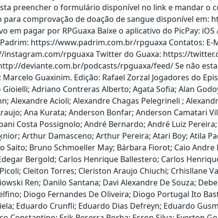
asta preencher o formulário disponível no link e mandar o 
o para comprovação de doação de sangue disponível em: 
ivo em pagar por RPGuaxa Baixe o aplicativo do PicPay: iOS
 Padrim: https://www.padrim.com.br/rpguaxa Contatos: E-
://instagram.com/rpguaxa Twitter do Guaxa: https://twitt
ttp://deviante.com.br/podcasts/rpguaxa/feed/ Se não esta 
l: Marcelo Guaxinim. Edição: Rafael Zorzal Jogadores do Epi
 Gioielli; Adriano Contreras Alberto; Agata Sofia; Alan God
n; Alexandre Acioli; Alexandre Chagas Pelegrineli ; Alexandr
n Araujo; Ana Kurata; Anderson Bonfar; Anderson Camatari V
ani Costa Possignolo; André Bernardo; André Luiz Pereira;
Jķnior; Arthur Damasceno; Arthur Pereira; Atari Boy; Atila 
o Saito; Bruno Schmoeller May; Bárbara Fiorot; Caio Andre 
degar Bergold; Carlos Henrique Ballestero; Carlos Henrique 
Picoli; Cleiton Torres; Cleriston Araujo Chiuchi; Crhisllane 
olebiowski Ren; Danilo Santana; Davi Alexandre De Souza; D
fino; Diogo Fernandes De Oliveira; Diogo Portugal Ito Bast
ela; Eduardo Crunfli; Eduardo Dias Defreyn; Eduardo Gusma
rico Constantino; Erik Beserra Borba; Esron Silva; Everton G