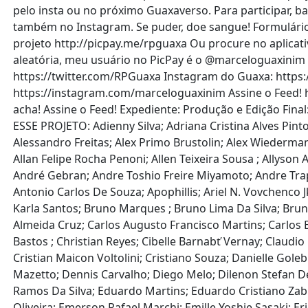
pelo insta ou no próximo Guaxaverso. Para participar, b
também no Instagram. Se puder, doe sangue! Formulári
projeto http://picpay.me/rpguaxa Ou procure no aplicat
aleatória, meu usuário no PicPay é o @marceloguaxinim
https://twitter.com/RPGuaxa Instagram do Guaxa: https
https://instagram.com/marceloguaxinim Assine o Feed! h
acha! Assine o Feed! Expediente: Produção e Edição Fina
ESSE PROJETO: Adienny Silva; Adriana Cristina Alves Pinto
Alessandro Freitas; Alex Primo Brustolin; Alex Wiederman
Allan Felipe Rocha Penoni; Allen Teixeira Sousa ; Allyso
André Gebran; Andre Toshio Freire Miyamoto; Andre Trap
Antonio Carlos De Souza; Apophillis; Ariel N. Vovchenco 
Karla Santos; Bruno Marques ; Bruno Lima Da Silva; Brun
Almeida Cruz; Carlos Augusto Francisco Martins; Carlos E
Bastos ; Christian Reyes; Cibelle Barnabť Vernay; Claudio 
Cristian Maicon Voltolini; Cristiano Souza; Danielle G
Mazetto; Dennis Carvalho; Diego Melo; Dilenon Stefan Del
Ramos Da Silva; Eduardo Martins; Eduardo Cristiano Zabi
Oliveira; Emerson Rafael Marchi; Emille Yoshie Sasaki; E