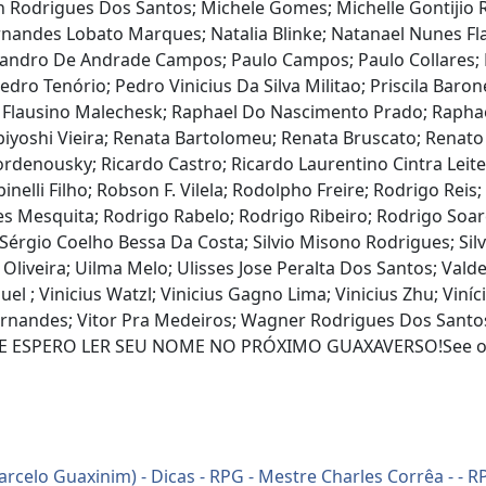
 Rodrigues Dos Santos; Michele Gomes; Michelle Gontijio R
rnandes Lobato Marques; Natalia Blinke; Natanael Nunes Fl
exsandro De Andrade Campos; Paulo Campos; Paulo Collare
o Tenório; Pedro Vinicius Da Silva Militao; Priscila Barone
la Flausino Malechesk; Raphael Do Nascimento Prado; Rapha
abiyoshi Vieira; Renata Bartolomeu; Renata Bruscato; Rena
 Bordenousky; Ricardo Castro; Ricardo Laurentino Cintra Lei
nelli Filho; Robson F. Vilela; Rodolpho Freire; Rodrigo Rei
s Mesquita; Rodrigo Rabelo; Rodrigo Ribeiro; Rodrigo Soa
 Sérgio Coelho Bessa Da Costa; Silvio Misono Rodrigues; Silv
 Oliveira; Uilma Melo; Ulisses Jose Peralta Dos Santos; Valde
l ; Vinicius Watzl; Vinicius Gagno Lima; Vinicius Zhu; Viníciu
 Fernandes; Vitor Pra Medeiros; Wagner Rodrigues Dos Santo
E ESPERO LER SEU NOME NO PRÓXIMO GUAXAVERSO!See omny