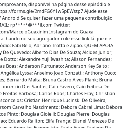
comprovante, disponível na página desse episódio e
https://forms.gle/2mdFG6Y1w5pEWstp7 Ajude esse
 / Android Se quiser fazer uma pequena contribuição
MAIL:
rp
*****
@
***
il.com
Twitter:
er.com/MarceloGuaxinim Instagram do Guaxa:
achando no seu agregador cole esse link lá que ele
sódio: Fabi Belo, Adriano Trotta e Zipão. QUEM APOIA
oy De Quevedo; Alberto Dias De Souza; Alcides Junior;
e Dotto; Alexandre Yuji Iwashita; Alisson Fernandes;
ilas Boas; Anderson Furtunato; Anderson Key Saito ;
 Angélica Lyssa; Anselmo Joao Conzatti; Anthony Cuco;
Paes; Bernardo Malta; Bruna Castro Alves Plank; Bruna
Lourencio Dos Santos; Caio Favero; Caio Feitosa De
Freitas Barbosa; Carlos Roos; Charles Fray; Christian
Vasconcelos; Cristian Henrique Lucinski De Oliveira;
ebersom Carvalho Nascimento; Debora Cabral Lima; Débora
os Pinto; Douglaa Gioielli; Douglas Pierre; Douglas
o; Eduardo Railton; Elifa França; Elisnei Menezes De
ouveia; Ezequias Evangelista; Fabio Ayres Fabiano Da