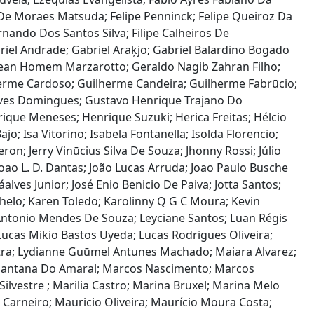
e De Moraes Matsuda; Felipe Penninck; Felipe Queiroz Da
rnando Dos Santos Silva; Filipe Calheiros De
Gabriel Andrade; Gabriel Araķjo; Gabriel Balardino Bogado
; Gean Homem Marzarotto; Geraldo Nagib Zahran Filho;
herme Cardoso; Guilherme Candeira; Guilherme Fabrūcio;
Alves Domingues; Gustavo Henrique Trajano Do
que Meneses; Henrique Suzuki; Herica Freitas; Hélcio
jo; Isa Vitorino; Isabela Fontanella; Isolda Florencio;
on; Jerry Vinūcius Silva De Souza; Jhonny Rossi; Júlio
oao L. D. Dantas; João Lucas Arruda; Joao Paulo Busche
alves Junior; José Enio Benicio De Paiva; Jotta Santos;
ocachelo; Karen Toledo; Karolinny Q G C Moura; Kevin
 Antonio Mendes De Souza; Leyciane Santos; Luan Régis
Lucas Mikio Bastos Uyeda; Lucas Rodrigues Oliveira;
utra; Lydianne Guūmel Antunes Machado; Maiara Alvarez;
 Santana Do Amaral; Marcos Nascimento; Marcos
lvestre ; Marilia Castro; Marina Bruxel; Marina Melo
arneiro; Mauricio Oliveira; Maurício Moura Costa;