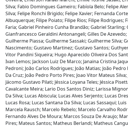
Silva; Fabio Domingues Gameiro; Fabíola Belo; Felipe Ale
Silva; Felipe Ronchi Brigido; Felipe Xavier; Fernanda Co
Albuquerque; Filipe Poiato; Filipe Rios; Filipe Rodrigues;
Faria; Gabriel Pinheiro Cunha Brandão; Gabriel Starling
Gianfrancesco Geraldini Antonangeli; Gilles De Azevedo
Guilherme Piassa; Guilherme Sassaki; Guilherme Silva;
Nascimento; Gustavo Martinez; Gustavo Santos; Guthyerr
Vitor Pandini Siqueira; Hugo Aparecido Oliveira Dos Santos;
Ivan Lemos; Jackson Luiz De Marco; Janaina Cristina Jaque
Pedroni; João Carlos Rodrigues; João Matias; João Pedro 
Da Cruz; João Pedro Porto Pires; Joao Vitor Mateus Silva; 
Jácomo Gustavo Pilati; Jéssica Loyana Teles; Jéssica Pisett
Cavalcante Meira; Lario Dos Santos Diniz; Larissa Mign
Da Silva; Lucas Abiscula; Lucas Alves Serjento; Lucas D
Lucas Rosa; Lucas Santana Da Silva; Lucas Sassaqui; Lu
Marcela Rausch; Marcelo Rebelo; Marcelo Carvalho Rod
Fernando Alves De Moura; Marcos Souza De Araujo; Marcos
Pires; Mateus Santos; Matheus Berlandi; Matheus Cangu