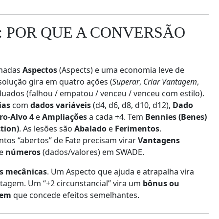
O: POR QUE A CONVERSÃO
amadas
Aspectos
(Aspects) e uma economia leve de
esolução gira em quatro ações (
Superar
,
Criar Vantagem
,
duados (falhou / empatou / venceu / venceu com estilo).
ias
com
dados variáveis
(d4, d6, d8, d10, d12),
Dado
o‑Alvo 4
e
Ampliações
a cada +4. Tem
Bennies (Benes)
tion)
. As lesões são
Abalado
e
Ferimentos
.
tos “abertos” de Fate precisam virar
Vantagens
 e
números
(dados/valores) em SWADE.
s mecânicas
. Um Aspecto que ajuda e atrapalha vira
agem. Um “+2 circunstancial” vira um
bônus ou
gem
que concede efeitos semelhantes.