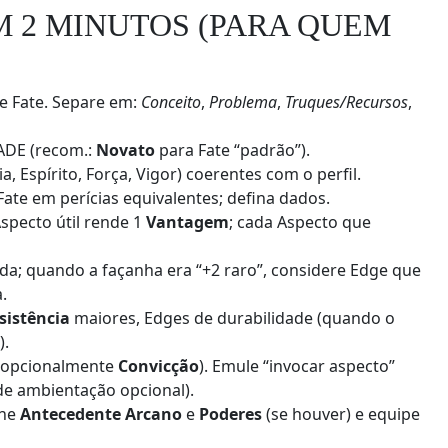
M 2 MINUTOS (PARA QUEM
 Fate. Separe em:
Conceito
,
Problema
,
Truques/Recursos
,
DE (recom.:
Novato
para Fate “padrão”).
ia, Espírito, Força, Vigor) coerentes com o perfil.
e Fate em perícias equivalentes; defina dados.
Aspecto útil rende 1
Vantagem
; cada Aspecto que
da; quando a façanha era “+2 raro”, considere Edge que
.
sistência
maiores, Edges de durabilidade (quando o
).
 opcionalmente
Convicção
). Emule “invocar aspecto”
de ambientação opcional).
one
Antecedente Arcano
e
Poderes
(se houver) e equipe