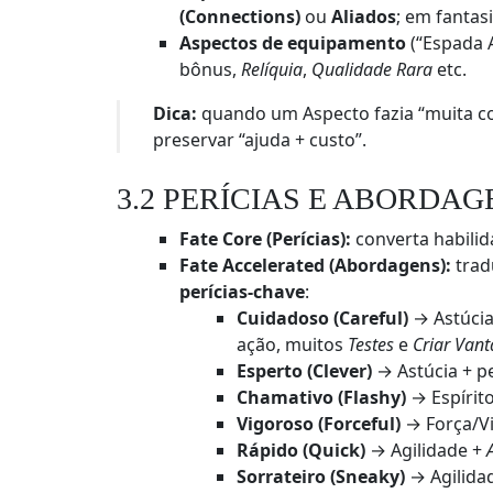
(Connections)
ou
Aliados
; em fantas
Aspectos de equipamento
(“Espada 
bônus,
Relíquia
,
Qualidade Rara
etc.
Dica:
quando um Aspecto fazia “muita c
preservar “ajuda + custo”.
3.2 PERÍCIAS E ABORDAG
Fate Core (Perícias):
converta habilida
Fate Accelerated (Abordagens):
trad
perícias‑chave
:
Cuidadoso (Careful)
→ Astúcia
ação, muitos
Testes
e
Criar Van
Esperto (Clever)
→ Astúcia + pe
Chamativo (Flashy)
→ Espírit
Vigoroso (Forceful)
→ Força/V
Rápido (Quick)
→ Agilidade +
Sorrateiro (Sneaky)
→ Agilida