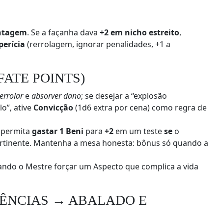
ntagem
. Se a façanha dava
+2 em nicho estreito
,
erícia
(rerrolagem, ignorar penalidades, +1 a
FATE POINTS)
errolar
e
absorver dano
; se desejar a “explosão
o”, ative
Convicção
(1d6 extra por cena) como regra de
permita
gastar 1 Beni
para
+2
em um teste
se
o
ertinente. Mantenha a mesa honesta: bônus só quando a
ndo o Mestre forçar um Aspecto que complica a vida
UÊNCIAS → ABALADO E