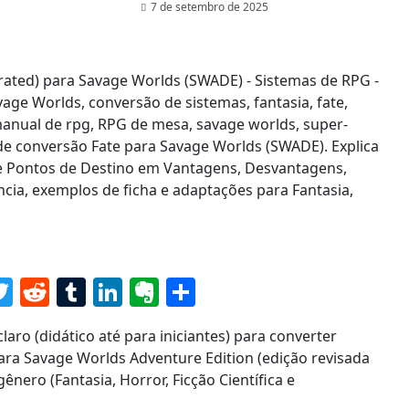
7 de setembro de 2025
senger
acebook
Twitter
Reddit
Tumblr
LinkedIn
Evernote
Share
aro (didático até para iniciantes) para converter
ara Savage Worlds Adventure Edition (edição revisada
ero (Fantasia, Horror, Ficção Científica e