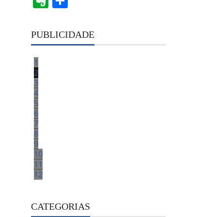
Evernote
Share
PUBLICIDADE
1
2
3
4
5
6
7
8
9
10
11
12
CATEGORIAS