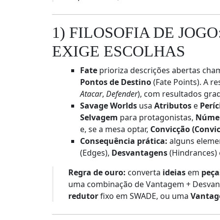
1) FILOSOFIA DE JOG
EXIGE ESCOLHAS
Fate
prioriza descrições abertas ch
Pontos de Destino
(Fate Points). A r
Atacar
,
Defender
), com resultados gra
Savage Worlds
usa
Atributos
e
Períc
Selvagem
para protagonistas,
Númer
e, se a mesa optar,
Convicção (Convic
Consequência prática:
alguns elemen
(Edges),
Desvantagens
(Hindrances)
Regra de ouro:
converta
ideias
em
peça
uma combinação de Vantagem + Desvant
redutor
fixo em SWADE, ou uma
Vanta