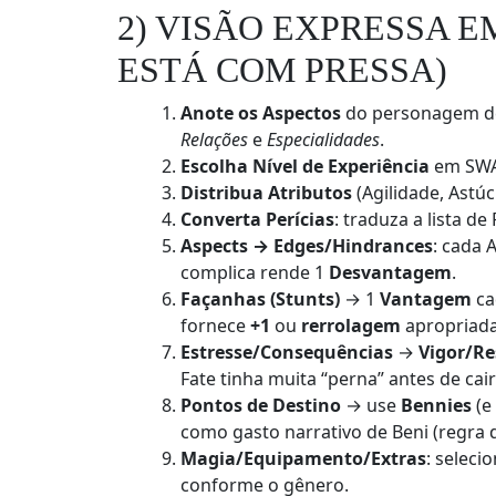
2) VISÃO EXPRESSA E
ESTÁ COM PRESSA)
Anote os Aspectos
do personagem de
Relações
e
Especialidades
.
Escolha Nível de Experiência
em SWA
Distribua Atributos
(Agilidade, Astúc
Converta Perícias
: traduza a lista d
Aspects → Edges/Hindrances
: cada 
complica rende 1
Desvantagem
.
Façanhas (Stunts)
→ 1
Vantagem
ca
fornece
+1
ou
rerrolagem
apropriada
Estresse/Consequências
→
Vigor/Re
Fate tinha muita “perna” antes de cair
Pontos de Destino
→ use
Bennies
(e
como gasto narrativo de Beni (regra 
Magia/Equipamento/Extras
: seleci
conforme o gênero.