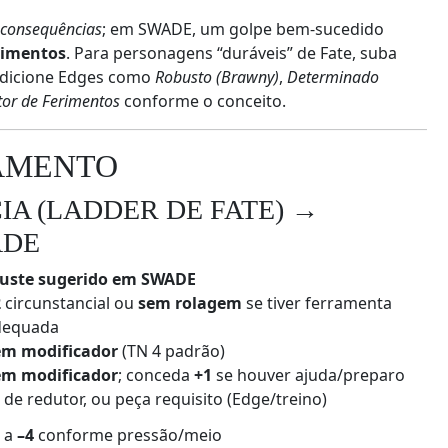
e
consequências
; em SWADE, um golpe bem‑sucedido
rimentos
. Para personagens “duráveis” de Fate, suba
 adicione Edges como
Robusto (Brawny)
,
Determinado
tor de Ferimentos
conforme o conceito.
EAMENTO
IA (LADDER DE FATE) →
ADE
juste sugerido em SWADE
2
circunstancial ou
sem rolagem
se tiver ferramenta
dequada
em modificador
(TN 4 padrão)
em modificador
; conceda
+1
se houver ajuda/preparo
2
de redutor, ou peça requisito (Edge/treino)
2
a
–4
conforme pressão/meio