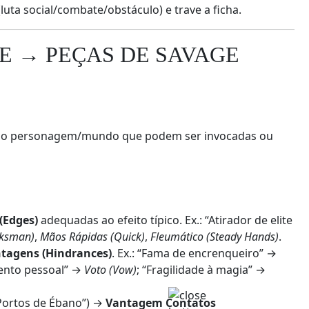
uta social/combate/obstáculo) e trave a ficha.
TE → PEÇAS DE SAVAGE
 do personagem/mundo que podem ser invocadas ou
(Edges)
adequadas ao efeito típico. Ex.: “Atirador de elite
rksman)
,
Mãos Rápidas (Quick)
,
Fleumático (Steady Hands)
.
tagens (Hindrances)
. Ex.: “Fama de encrenqueiro” →
mento pessoal” →
Voto (Vow)
; “Fragilidade à magia” →
Portos de Ébano”) →
Vantagem Contatos