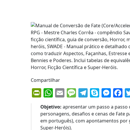
Compartilhar
PrintFriendly
WhatsApp
Email
Message
Telegram
Skype
Mes
F
Objetivo:
apresentar um passo a passo cl
personagens, desafios e cenas de Fate p
em português), com apontamentos por gên
Super‑Heróis).