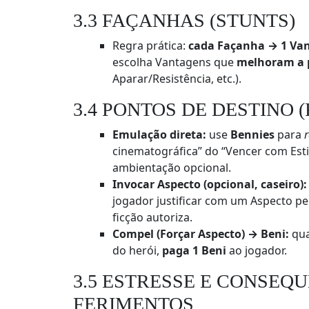
3.3 FAÇANHAS (STUNTS)
Regra prática:
cada Façanha → 1 Va
escolha Vantagens que
melhoram a p
Aparar/Resistência, etc.).
3.4 PONTOS DE DESTINO (
Emulação direta:
use
Bennies
para
r
cinematográfica” do “Vencer com Estil
ambientação opcional.
Invocar Aspecto (opcional, caseiro):
jogador justificar com um Aspecto p
ficção autoriza.
Compel (Forçar Aspecto) → Beni:
qua
do herói,
paga 1 Beni
ao jogador.
3.5 ESTRESSE E CONSEQ
FERIMENTOS