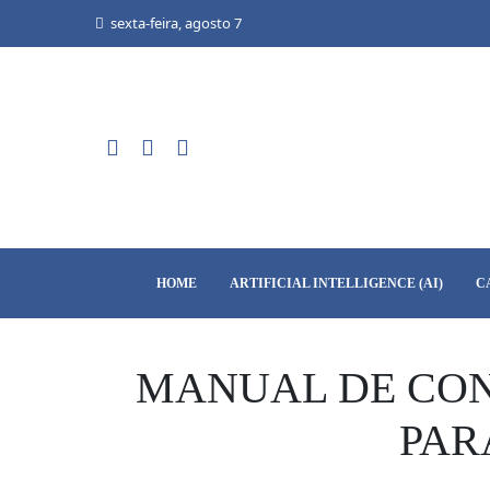
Skip
sexta-feira, agosto 7
to
content
HOME
ARTIFICIAL INTELLIGENCE (AI)
C
MANUAL DE CON
PAR