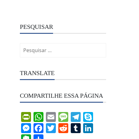
PESQUISAR
Pesquisar
por:
TRANSLATE
COMPARTILHE ESSA PÁGINA
PrintFriendly
WhatsApp
Email
Message
Telegram
Skype
Messenger
Facebook
Twitter
Reddit
Tumblr
LinkedIn