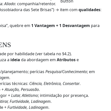
ia:
Aliado
: companhia/retentor.
Assobiadora das Sete Brisas”) → item com
qualidades
:
oisa”, quebre em
1 Vantagem + 1 Desvantagem
para
ENS
de por habilidade (ver tabela no §4.2).
uza a
ideia
da abordagem em
Atributos
e
/planejamento; perícias
Pesquisa/Conhecimento
; em
tagem
.
rícias técnicas:
Ciência, Eletrônica, Consertar
.
o +
Atuação, Persuasão
.
igor +
Lutar, Atletismo
; intimidação por presença.
Atirar, Furtividade, Ladinagem
.
de +
Furtividade, Ladinagem
.