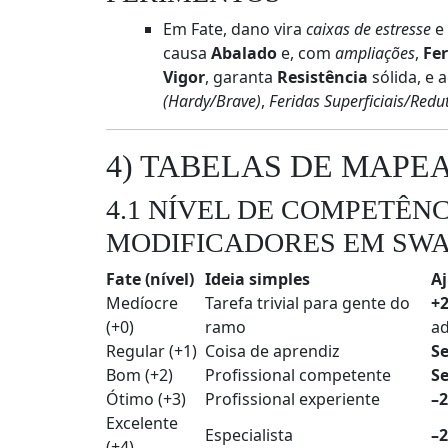
Em Fate, dano vira
caixas de estresse
causa
Abalado
e, com
ampliações
,
Fe
Vigor
, garanta
Resistência
sólida, e
(Hardy/Brave)
,
Feridas Superficiais/Redu
4) TABELAS DE MAP
4.1 NÍVEL DE COMPETÊNC
MODIFICADORES EM SW
Fate (nível)
Ideia simples
A
Medíocre
Tarefa trivial para gente do
+
(+0)
ramo
a
Regular (+1)
Coisa de aprendiz
S
Bom (+2)
Profissional competente
S
Ótimo (+3)
Profissional experiente
–
Excelente
Especialista
–
(+4)