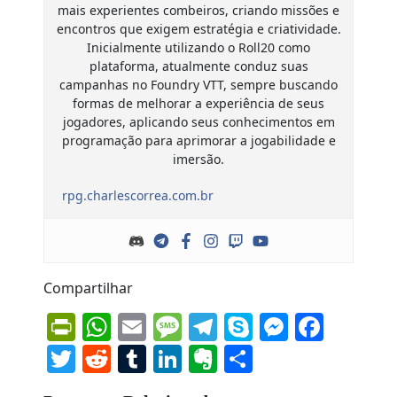
mais experientes combeiros, criando missões e
encontros que exigem estratégia e criatividade.
Inicialmente utilizando o Roll20 como
plataforma, atualmente conduz suas
campanhas no Foundry VTT, sempre buscando
formas de melhorar a experiência de seus
jogadores, aplicando seus conhecimentos em
programação para aprimorar a jogabilidade e
imersão.
rpg.charlescorrea.com.br
Compartilhar
PrintFriendly
WhatsApp
Email
Message
Telegram
Skype
Messen
Face
Twitter
Reddit
Tumblr
LinkedIn
Evernote
Share