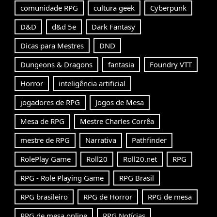
comunidade RPG
cultura geek
Cyberpunk
D&D
d&d 5e
Dark Fantasy
Dicas para Mestres
DND
Dungeons & Dragons
fantasia
Foundry VTT
Horror
inteligência artificial
jogadores de RPG
Jogos de Mesa
Mesa de RPG
Mestre Charles Corrêa
mestre de RPG
Narrativa
Pathfinder
RolePlay Game
Roll20
Roll20.net
RPG
RPG - Role Playing Game
RPG Brasil
RPG brasileiro
RPG de Horror
RPG de mesa
RPG de mesa online
RPG Notícias