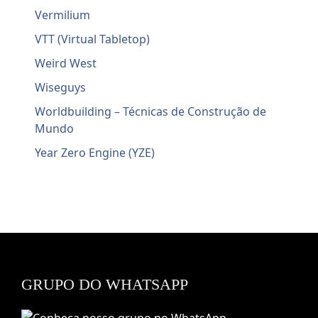
Vermilium
VTT (Virtual Tabletop)
Weird West
Wiseguys
Worldbuilding – Técnicas de Construção de
Mundo
Year Zero Engine (YZE)
GRUPO DO WHATSAPP