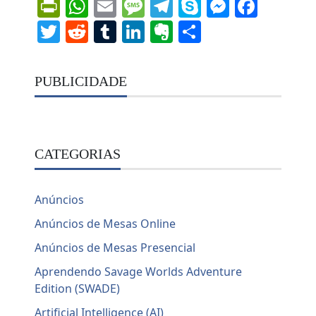
PrintFriendly
WhatsApp
Email
Message
Telegram
Skype
Messen
Face
Twitter
Reddit
Tumblr
LinkedIn
Evernote
Share
PUBLICIDADE
CATEGORIAS
Anúncios
Anúncios de Mesas Online
Anúncios de Mesas Presencial
Aprendendo Savage Worlds Adventure
Edition (SWADE)
Artificial Intelligence (AI)