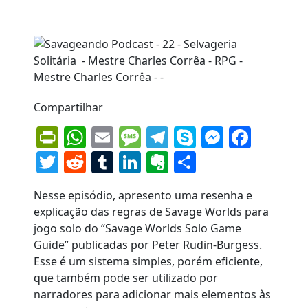
Compartilhar
PrintFriendly
WhatsApp
Email
Message
Telegram
Skype
Messen
Face
Twitter
Reddit
Tumblr
LinkedIn
Evernote
Share
Nesse episódio, apresento uma resenha e
explicação das regras de Savage Worlds para
jogo solo do “Savage Worlds Solo Game
Guide” publicadas por Peter Rudin-Burgess.
Esse é um sistema simples, porém eficiente,
que também pode ser utilizado por
narradores para adicionar mais elementos às