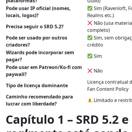
plataformas?
Guild)
Pode usar IP oficial (nomes,
Sim (Ravenloft, 
locais, logos)?
Realms etc.)
Não (usa material
Precisa seguir o SRD 5.2?
completo)
Pode ser usado por outros
Sim, sem obriga
criadores?
crédito
Wizards pode incorporar sem
Sim
pagar?
Pode usar em Patreon/Ko-fi com
Não
paywall?
Licença contratual 
Tipo de licença dominante
Fan Content Policy
Caminho recomendado para
Limitado e restri
lucrar com liberdade?
Capítulo 1 – SRD 5.2 