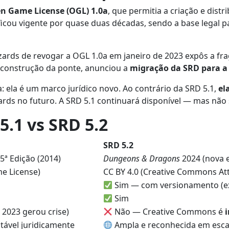
n Game License (OGL) 1.0a
, que permitia a criação e dist
o ficou vigente por quase duas décadas, sendo a base legal
izards de revogar a OGL 1.0a em janeiro de 2023 expôs a fr
econstrução da ponte, anunciou a
migração da SRD para a 
: ela é um marco jurídico novo. Ao contrário da SRD 5.1,
el
rds no futuro. A SRD 5.1 continuará disponível — mas não 
.1 vs SRD 5.2
SRD 5.2
5ª Edição (2014)
Dungeons & Dragons
2024 (nova 
e License)
CC BY 4.0 (Creative Commons Att
Sim — com versionamento (ex: 
Sim
 2023 gerou crise)
Não — Creative Commons é
tável juridicamente
Ampla e reconhecida em escal