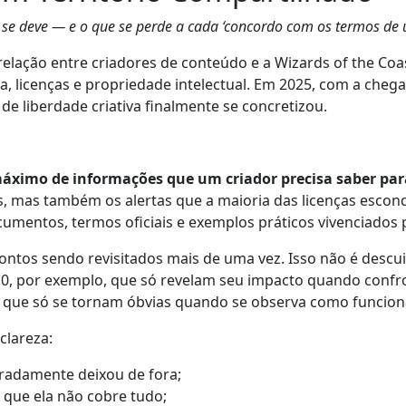
m se deve — e o que se perde a cada ‘concordo com os termos de u
 relação entre criadores de conteúdo e a Wizards of the C
ca, licenças e propriedade intelectual. Em 2025, com a che
de liberdade criativa finalmente se concretizou.
máximo de informações que um criador precisa saber pa
s, mas também os alertas que a maioria das licenças esconde
umentos, termos oficiais e exemplos práticos vivenciados
 pontos sendo revisitados mais de uma vez. Isso não é desc
 4.0, por exemplo, que só revelam seu impacto quando con
que só se tornam óbvias quando se observa como funcionam
clareza:
eradamente deixou de fora;
que ela não cobre tudo;