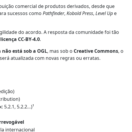
ribuição comercial de produtos derivados, desde que
 para sucessos como
Pathfinder
,
Kobold Press
,
Level Up
e
agilidade do acordo. A resposta da comunidade foi tão
licença CC-BY-4.0
.
a não está sob a OGL
, mas sob o
Creative Commons
, o
será atualizada com novas regras ou erratas.
edição)
ribution)
5.2.1, 5.2.2…)¹
irrevogável
a internacional