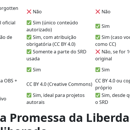
Forgotten
Não
Não
 oficial
Sim (único conteúdo
Sim
autorizado)
ção de
Sim, com atribuição
Sim (caso voc
obrigatória (CC BY 4.0)
como CC)
Somente a parte do SRD
Não, se for 
usada
original
Sim
Sim
da OBS +
CC BY 4.0 ou co
CC BY 4.0 (Creative Commons)
próprio
Sim, ideal para projetos
Sim, desde q
tivo
autorais
o SRD
e a Promessa da Liberda