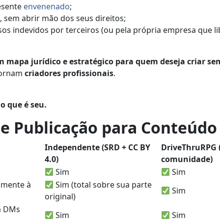
resente
envenenado
;
 sem abrir mão dos seus direitos;
os indevidos por terceiros (ou pela própria empresa que l
m mapa jurídico e estratégico para quem deseja criar se
 tornam
criadores profissionais
.
o que é seu.
de Publicação para Conteúdo
Independente (SRD + CC BY
DriveThruRPG (
4.0)
comunidade)
Sim
Sim
lmente à
Sim (total sobre sua parte
Sim
original)
a DMs
Sim
Sim