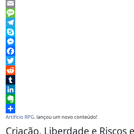
WhatsApp
Email
Message
Telegram
Skype
Messenger
Facebook
Twitter
Reddit
Tumblr
LinkedIn
Evernote
Artifício RPG
. lançou um novo conteúdo!
Share
Criação, Liberdade e Riscos 