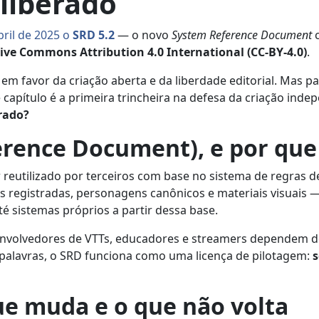
liberado
bril de 2025 o
SRD 5.2
— o novo
System Reference Document
c
ive Commons Attribution 4.0 International (CC-BY-4.0)
.
ivo em favor da criação aberta e da liberdade editorial. Ma
e capítulo é a primeira trincheira na defesa da criação in
erado?
erence Document), e por que
r reutilizado por terceiros com base no sistema de regras
s registradas, personagens canônicos e materiais visuais 
é sistemas próprios a partir dessa base.
senvolvedores de VTTs, educadores e streamers dependem
s palavras, o SRD funciona como uma licença de pilotagem:
s
que muda e o que não volta