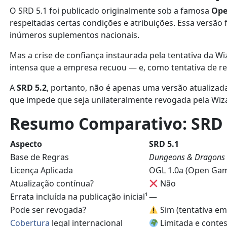
O SRD 5.1 foi publicado originalmente sob a famosa
Ope
respeitadas certas condições e atribuições. Essa versã
inúmeros suplementos nacionais.
Mas a crise de confiança instaurada pela tentativa da W
intensa que a empresa recuou — e, como tentativa de r
A
SRD 5.2
, portanto, não é apenas uma versão atualizada
que impede que seja unilateralmente revogada pela Wiza
Resumo Comparativo: SRD 5
Aspecto
SRD 5.1
Base de Regras
Dungeons & Dragons
Licença Aplicada
OGL 1.0a (Open Gam
Atualização contínua?
Não
Errata incluída na publicação inicial¹
—
Pode ser revogada?
Sim (tentativa em
Cobertura
legal internacional
Limitada e contes