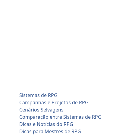
Skip
quarta-feira, agosto 5
to
Home
content
Blog
Cadastro de Jogadores
Contato
Home
Artificial Intelligence (AI)
Cadastro de Jogadores
Savage Worlds (SWADE)
Conversões de Sistemas
RPG em Geral
Sistemas de RPG
Campanhas e Projetos de RPG
Cenários Selvagens
Comparação entre Sistemas de RPG
Dicas e Notícias do RPG
Dicas para Mestres de RPG