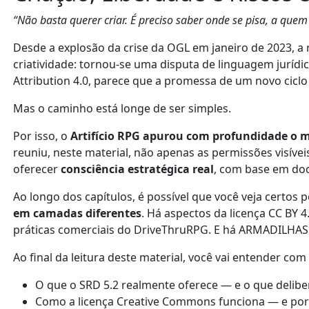
“Não basta querer criar. É preciso saber onde se pisa, a que
Desde a explosão da crise da OGL em janeiro de 2023, a
criatividade: tornou-se uma disputa de linguagem jurídi
Attribution 4.0, parece que a promessa de um novo ciclo 
Mas o caminho está longe de ser simples.
Por isso, o
Artifício RPG apurou com profundidade o 
reuniu, neste material, não apenas as permissões visívei
oferecer
consciência estratégica real
, com base em doc
Ao longo dos capítulos, é possível que você veja certos
em camadas diferentes
. Há aspectos da licença CC BY
práticas comerciais do DriveThruRPG. E há ARMADILHAS 
Ao final da leitura deste material, você vai entender com 
O que o SRD 5.2 realmente oferece — e o que delib
Como a licença Creative Commons funciona — e por 