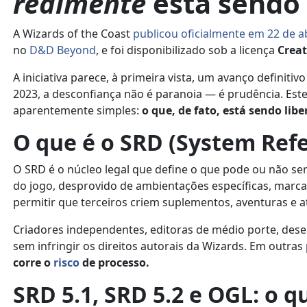
realmente
está sendo 
A Wizards of the Coast
publicou oficialmente em 22 de a
no
D&D Beyond
, e foi disponibilizado sob a licença
Creat
A iniciativa parece, à primeira vista, um avanço definit
2023, a desconfiança não é paranoia — é prudência. Est
aparentemente simples:
o que, de fato, está sendo lib
O que é o SRD (System Ref
O SRD é o núcleo legal que define o que pode ou não se
do jogo, desprovido de ambientações específicas, marca
permitir que terceiros criem suplementos, aventuras e at
Criadores independentes, editoras de médio porte, de
sem infringir os direitos autorais da Wizards. Em outra
corre o
risco
de processo.
SRD 5.1, SRD 5.2 e OGL: o 