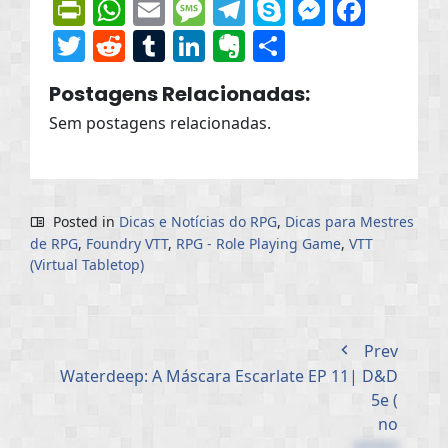
PrintFriendly
WhatsApp
Email
Message
Telegram
Skype
Messen
Face
Twitter
Reddit
Tumblr
LinkedIn
Evernote
Share
Postagens Relacionadas:
Sem postagens relacionadas.
Posted in
Dicas e Notícias do RPG
,
Dicas para Mestres
de RPG
,
Foundry VTT
,
RPG - Role Playing Game
,
VTT
(Virtual Tabletop)
Prev
Waterdeep: A Máscara Escarlate EP 11| D&D
5e (
no
*****