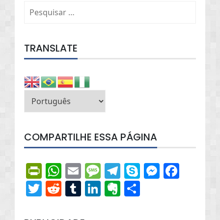
Pesquisar
por:
TRANSLATE
COMPARTILHE ESSA PÁGINA
PrintFriendly
WhatsApp
Email
Message
Telegram
Skype
Messen
Face
Twitter
Reddit
Tumblr
LinkedIn
Evernote
Share