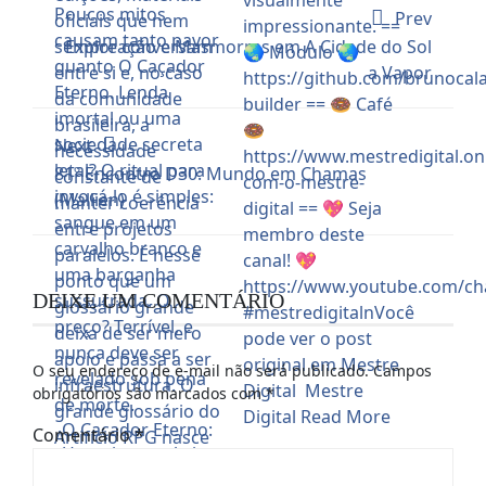
Prev
Exploração e Masmorras em A Cidade do Sol
a Vapor
Next
81º Encontro D30: Mundo em Chamas
(Mallien)
DEIXE UM COMENTÁRIO
O seu endereço de e-mail não será publicado.
Campos
obrigatórios são marcados com
*
O Caçador Eterno:
Comentário
*
Um mito sombrio
para usar no seu