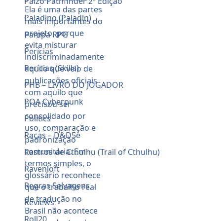
Paizo Pathfinder 2ª Edição
Paladino (Paladin)
Pampa RPG
Perícias
Perícias (Skills)
PHB – LIVRO DO JOGADOR
POA Cyberpunk
Politics
Raças – D&D5e
Rastros de Cthulhu (Trail of Cthulhu)
Ravenloft
Regras Selvagens
Reviews
Roll20