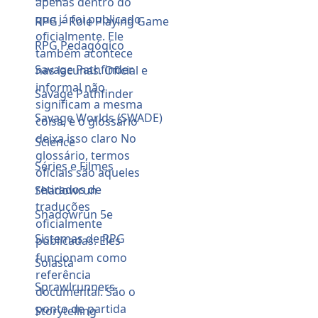
RPG – Role Playing Game
RPG Pedagógico
Savage Pathfinder
Savage Pathfinder
Savage Worlds (SWADE)
Science
Séries e Filmes
Shadowrun
Shadowrun 5e
Sistemas de RPG
Solasta
Sprawlrunners
Storytelling