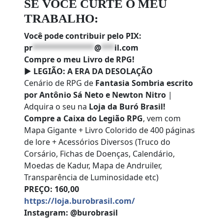
SE VOCÊ CURTE O MEU
TRABALHO:
Você pode contribuir pelo PIX:
pr
**************
@
***
il.com
Compre o meu Livro de RPG!
►
LEGIÃO: A ERA DA DESOLAÇÃO
Cenário de RPG de
Fantasia Sombria escrito
por Antônio Sá Neto e Newton Nitro
|
Adquira o seu na
Loja da Buró Brasil!
Compre a Caixa do Legião RPG
, vem com
Mapa Gigante + Livro Colorido de 400 páginas
de lore + Acessórios Diversos (Truco do
Corsário, Fichas de Doenças, Calendário,
Moedas de Kadur, Mapa de Andruiler,
Transparência de Luminosidade etc)
PREÇO: 160,00
https://loja.burobrasil.com/
Instagram: @burobrasil