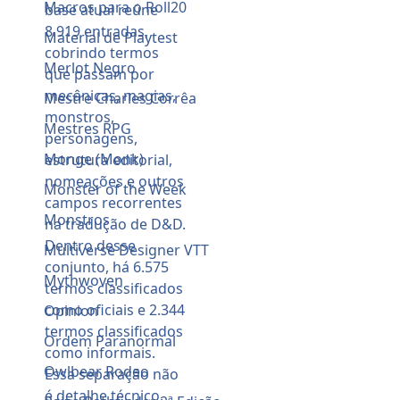
Macros para o Roll20
Material de Playtest
Merlot Negro
Mestre Charles Corrêa
Mestres RPG
Monge (Monk)
Monster of the Week
Monstros
Multiverse Designer VTT
Mythwoven
Opinion
Ordem Paranormal
Owlbear Rodeo