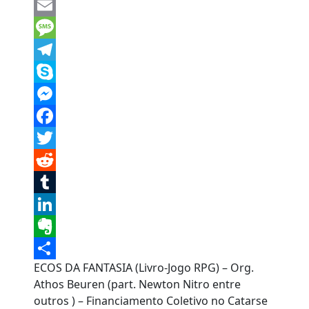
WhatsApp
Email
Message
Telegram
Skype
Messenger
Facebook
Twitter
Reddit
Tumblr
LinkedIn
Evernote
ECOS DA FANTASIA (Livro-Jogo RPG) – Org.
Share
Athos Beuren (part. Newton Nitro entre
outros ) – Financiamento Coletivo no Catarse