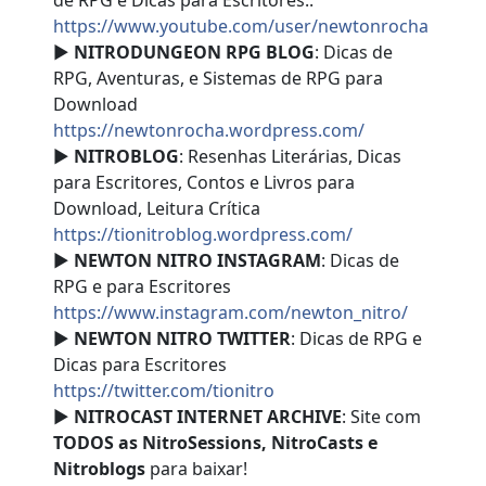
de RPG e Dicas para Escritores::
https://www.youtube.com/user/newtonrocha
►
NITRODUNGEON RPG BLOG
: Dicas de
RPG, Aventuras, e Sistemas de RPG para
Download
https://newtonrocha.wordpress.com/
►
NITROBLOG
: Resenhas Literárias, Dicas
para Escritores, Contos e Livros para
Download, Leitura Crítica
https://tionitroblog.wordpress.com/
►
NEWTON NITRO INSTAGRAM
: Dicas de
RPG e para Escritores
https://www.instagram.com/newton_nitro/
►
NEWTON NITRO TWITTER
: Dicas de RPG e
Dicas para Escritores
https://twitter.com/tionitro
►
NITROCAST INTERNET ARCHIVE
: Site com
TODOS as NitroSessions, NitroCasts e
Nitroblogs
para baixar!