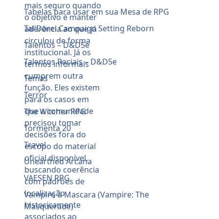
Tabelas para usar em sua Mesa de RPG
Tal'Dorei Campaign Setting Reborn
Talentos – D&D5e
Talentos Raciais – D&D5e
Temas
Terror
The Witcher RPG
Tormenta 20
Travel
Unearthed Arcana
VAESEN RPG
Vampiro à Mascara (Vampire: The
Masquerade)