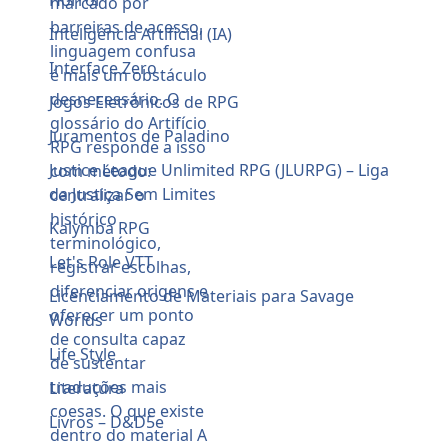
Inteligência Artificial (IA)
Interface Zero
Jogos Eletrônicos de RPG
Juramentos de Paladino
Justice League Unlimited RPG (JLURPG) – Liga
da Justiça Sem Limites
Kalymba RPG
Let's Role VTT
Licenciamento de Materiais para Savage
Worlds
Life Style
Literatura
Livros – D&D5e