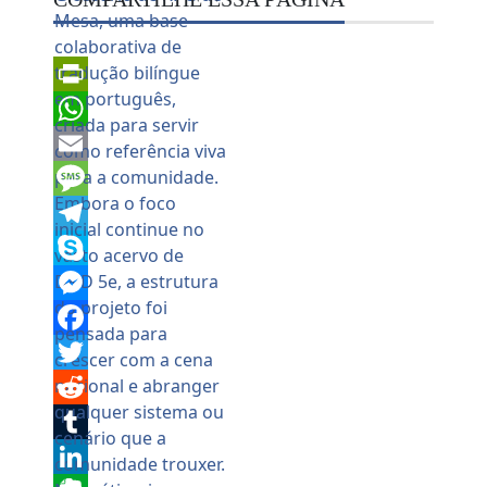
PrintFriendly
WhatsApp
Email
Message
Telegram
Skype
Messenger
Facebook
Twitter
Reddit
Tumblr