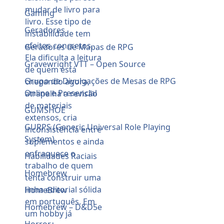
Gaming
Geradores
Geradores de Mapas de RPG
Gravewright VTT – Open Source
Grupo de Divulgações de Mesas de RPG
Online e Presencial
GUMSHOE
GURPS (Generic Universal Role Playing
System)
Habilidades Raciais
Homebrew
HomeBrew
Homebrew – D&D5e
Horror