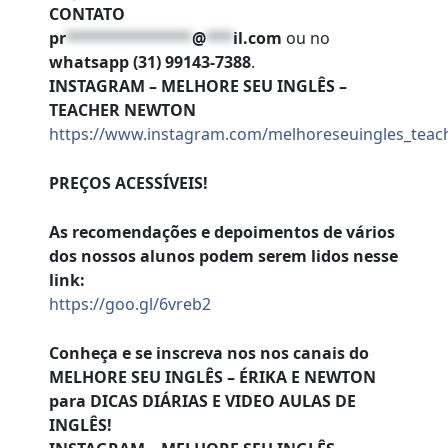
CONTATO
pr
**************
@
***
il.com
ou no
whatsapp (31) 99143-7388
.
INSTAGRAM – MELHORE SEU INGLÊS –
TEACHER NEWTON
https://www.instagram.com/melhoreseuingles_tea
PREÇOS ACESSÍVEIS!
As recomendações e depoimentos de vários
dos nossos alunos podem serem lidos nesse
link:
https://goo.gl/6vreb2
Conheça e se inscreva nos nos canais do
MELHORE SEU INGLÊS – ÉRIKA E NEWTON
para DICAS DIÁRIAS E VIDEO AULAS DE
INGLÊS!