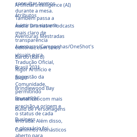
Artificial Intelligence (AI)
Atributos
Áudio Dramas e Podcasts
Aventuras Mestradas
Aventuras/Campanhas/OneShot's
Bardo (Bard)
Brasil 2031
BREU
Brindlewood Bay
Brutal RPG
Build de Personagens
Business
Caminhos Monásticos