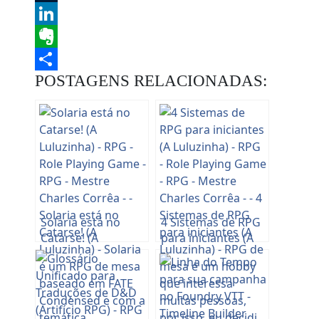
Tumblr
LinkedIn
Evernote
POSTAGENS RELACIONADAS:
Share
Solaria está no
4 Sistemas de RPG
Catarse! (A
para iniciantes (A
Luluzinha)
Luluzinha)