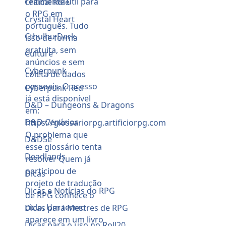
Critical Role
Crystal Heart
Cthulhu Dark
Culture
Cyberpunk
Cyberpunk Red
D&D – Dungeons & Dragons
D&D Cenários
D&D5e
Deadlands
Dicas
Dicas e Notícias do RPG
Dicas para Mestres de RPG
Dicas para o uso no Roll20