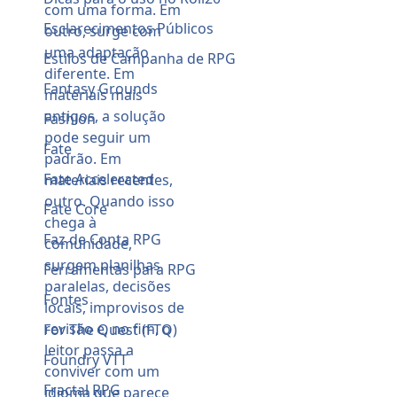
Esclarecimentos Públicos
Estilos de Campanha de RPG
Fantasy Grounds
Fashion
Fate
Fate Accelerated
Fate Core
Faz de Conta RPG
Ferramentas para RPG
Fontes
For The Quest (FTQ)
Foundry VTT
Fractal RPG