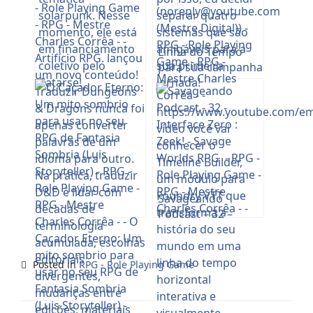
Linha do Tempo
para sua campanha
no Foundry VTT –
Timeline Builder
(
no
*****
@
*****
be.com
(Mestre Digital))
Savageando
Podcast – 32 –
Interface Zero :
Zeek! – Savage
Worlds RPG
Posted in
RPG - Role Playing Game