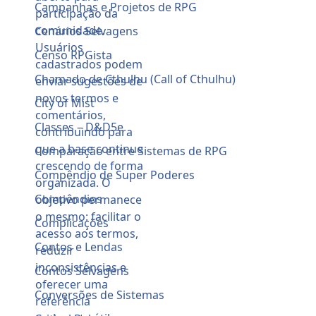
Campanhas e Projetos de RPG
Cenários Selvagens
Censo RPGista
Chamado de Cthulhu (Call of Cthulhu)
City of Mist
Classes – D&D5e
Comparação entre Sistemas de RPG
Compêndio de Super Poderes
Compêndios
Complicações
Contos e Lendas
Contos Selvagens
Conversões de Sistemas