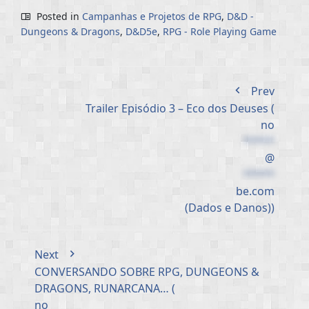
Posted in
Campanhas e Projetos de RPG
,
D&D -
Dungeons & Dragons
,
D&D5e
,
RPG - Role Playing Game
Prev
Trailer Episódio 3 – Eco dos Deuses (
no
*****
@
*****
be.com
(Dados e Danos))
Next
CONVERSANDO SOBRE RPG, DUNGEONS &
DRAGONS, RUNARCANA… (
no