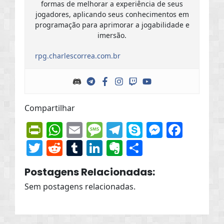
formas de melhorar a experiência de seus
jogadores, aplicando seus conhecimentos em
programação para aprimorar a jogabilidade e
imersão.
rpg.charlescorrea.com.br
Compartilhar
PrintFriendly
WhatsApp
Email
Message
Telegram
Skype
Messen
Face
Twitter
Reddit
Tumblr
LinkedIn
Evernote
Share
Postagens Relacionadas:
Sem postagens relacionadas.