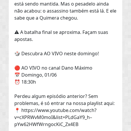
está sendo mantida. Mas o pesadelo ainda
não acabou: o assassino também está lá. E ele
sabe que a Quimera chegou.
⚠️ A batalha final se aproxima. Façam suas
apostas.
🎲 Descubra AO VIVO neste domingo!
🔴 AO VIVO no canal Dano Máximo
📅 Domingo, 01/06
⏰ 18:30h
Perdeu algum episódio anterior? Sem
problemas, é só entrar na nossa playlist aqui:
📍 https://www.youtube.com/watch?
v=cXPRWvM0moI&list=PLdGaY9_h–
pYw62HWfWrngocKiC_Zx4EB