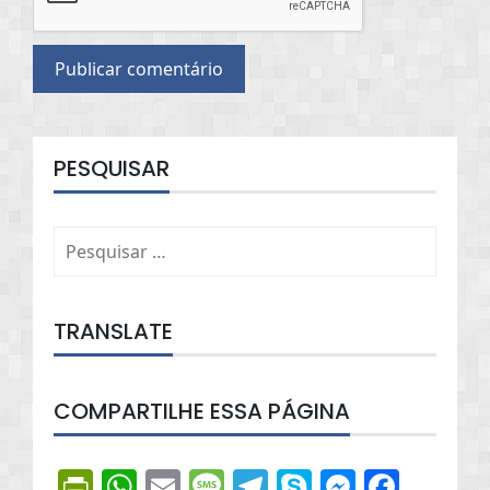
PESQUISAR
Pesquisar
por:
TRANSLATE
COMPARTILHE ESSA PÁGINA
PrintFriendly
WhatsApp
Email
Message
Telegram
Skype
Messen
Face