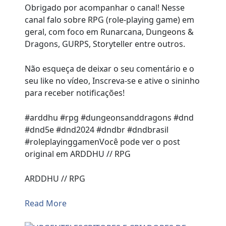
Obrigado por acompanhar o canal! Nesse
canal falo sobre RPG (role-playing game) em
geral, com foco em Runarcana, Dungeons &
Dragons, GURPS, Storyteller entre outros.
Não esqueça de deixar o seu comentário e o
seu like no vídeo, Inscreva-se e ative o sininho
para receber notificações!
#arddhu #rpg #dungeonsanddragons #dnd
#dnd5e #dnd2024 #dndbr #dndbrasil
#roleplayinggamenVocê pode ver o post
original em ARDDHU // RPG
ARDDHU // RPG
Read More