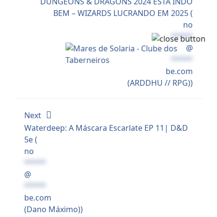
DUNGEONS & DRAGONS 2024 ESTÁ INDO
BEM – WIZARDS LUCRANDO EM 2025 (
no
*****
@
*****
be.com
(ARDDHU // RPG))
Next
Waterdeep: A Máscara Escarlate EP 11| D&D
5e (
no
*****
@
*****
be.com
(Dano Máximo))