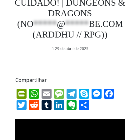
CUIDADO! | DUNGEONS &
DRAGONS
(
NO
*****
@
*****
BE.COM
(ARDDHU // RPG))
29 de abril de 2025
Compartilhar
PrintFriendly
WhatsApp
Email
Message
Telegram
Skype
Messen
Face
Twitter
Reddit
Tumblr
LinkedIn
Evernote
Share