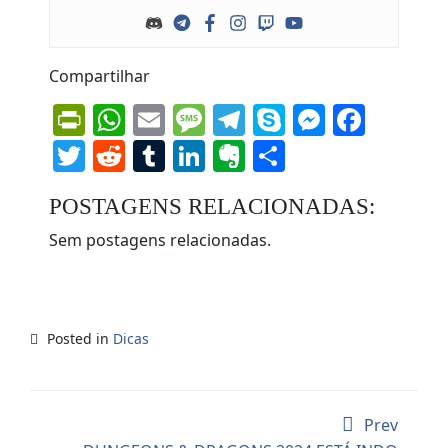
Compartilhar
PrintFriendly
WhatsApp
Email
Message
Telegram
Skype
Messen
Face
Twitter
Reddit
Tumblr
LinkedIn
Evernote
Share
POSTAGENS RELACIONADAS:
Sem postagens relacionadas.
Posted in
Dicas
Prev