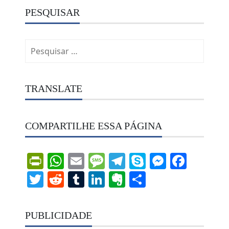
PESQUISAR
Pesquisar
por:
TRANSLATE
COMPARTILHE ESSA PÁGINA
PrintFriendly
WhatsApp
Email
Message
Telegram
Skype
Messen
Face
Twitter
Reddit
Tumblr
LinkedIn
Evernote
Share
PUBLICIDADE