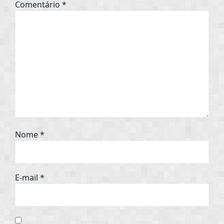
Comentário
*
Nome
*
E-mail
*