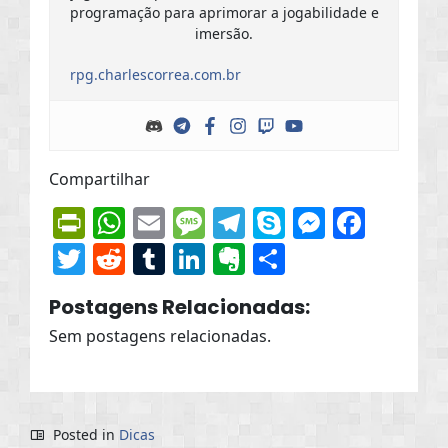
programação para aprimorar a jogabilidade e
imersão.
rpg.charlescorrea.com.br
Compartilhar
PrintFriendly
WhatsApp
Email
Message
Telegram
Skype
Messen
Face
Twitter
Reddit
Tumblr
LinkedIn
Evernote
Share
Postagens Relacionadas:
Sem postagens relacionadas.
Posted in
Dicas