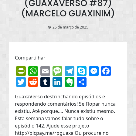
(GUAXAVERSO #87)
(MARCELO GUAXINIM)
25 de março de 2025
Compartilhar
PrintFriendly
WhatsApp
Email
Message
Telegram
Skype
Messen
Face
Twitter
Reddit
Tumblr
LinkedIn
Evernote
Share
GuaxaVerso destrinchando episódios e
respondendo comentários! Se Flopar nunca
existiu. Até porque…. Nunca existiu mesmo.
Esta semana vamos falar tudo sobre o
episódio 142. Ajude esse projeto
http://picpay.me/rpguaxa Ou procure no