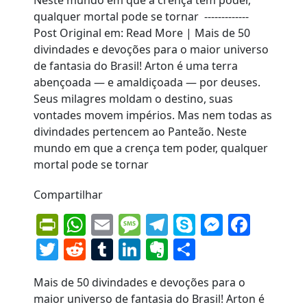
Compartilhar
PrintFriendly
WhatsApp
Email
Message
Telegram
Skype
Messen
Face
Twitter
Reddit
Tumblr
LinkedIn
Evernote
Share
Mais de 50 divindades e devoções para o
maior universo de fantasia do Brasil! Arton é