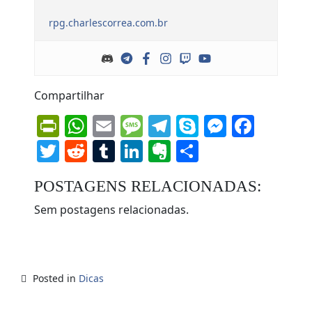
rpg.charlescorrea.com.br
Compartilhar
PrintFriendly
WhatsApp
Email
Message
Telegram
Skype
Messen
Face
Twitter
Reddit
Tumblr
LinkedIn
Evernote
Share
POSTAGENS RELACIONADAS:
Sem postagens relacionadas.
Posted in
Dicas