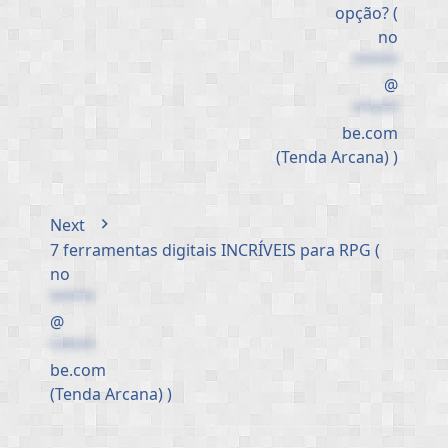
opção? (
no
*****
@
*****
be.com
(Tenda Arcana) )
Next
7 ferramentas digitais INCRÍVEIS para RPG (
no
*****
@
*****
be.com
(Tenda Arcana) )