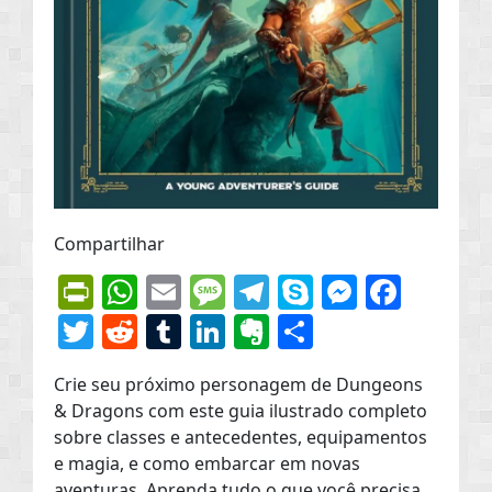
Compartilhar
PrintFriendly
WhatsApp
Email
Message
Telegram
Skype
Messen
Face
Twitter
Reddit
Tumblr
LinkedIn
Evernote
Share
Crie seu próximo personagem de Dungeons
& Dragons com este guia ilustrado completo
sobre classes e antecedentes, equipamentos
e magia, e como embarcar em novas
aventuras. Aprenda tudo o que você precisa