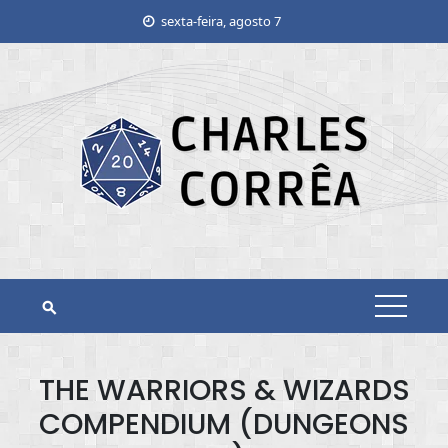
Skip
sexta-feira, agosto 7
to
content
THE WARRIORS & WIZARDS
COMPENDIUM (DUNGEONS