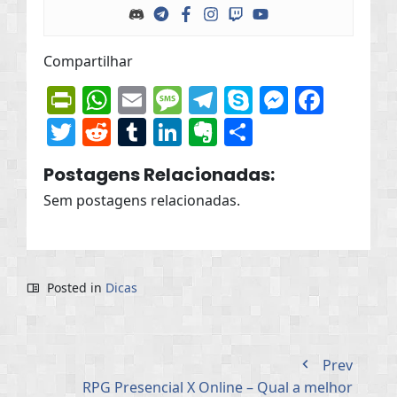
Compartilhar
PrintFriendly
WhatsApp
Email
Message
Telegram
Skype
Messen
Face
Twitter
Reddit
Tumblr
LinkedIn
Evernote
Share
Postagens Relacionadas:
Sem postagens relacionadas.
Posted in
Dicas
Prev
RPG Presencial X Online – Qual a melhor