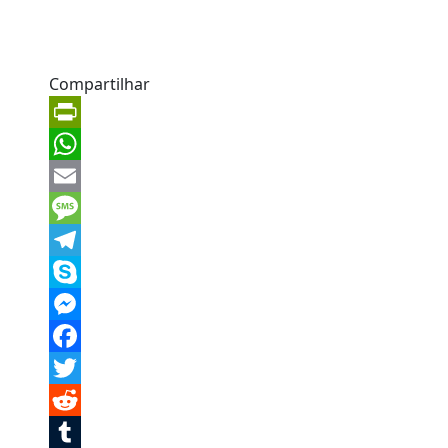
Compartilhar
PrintFriendly
WhatsApp
Email
Message
Telegram
Skype
Messenger
Facebook
Twitter
Reddit