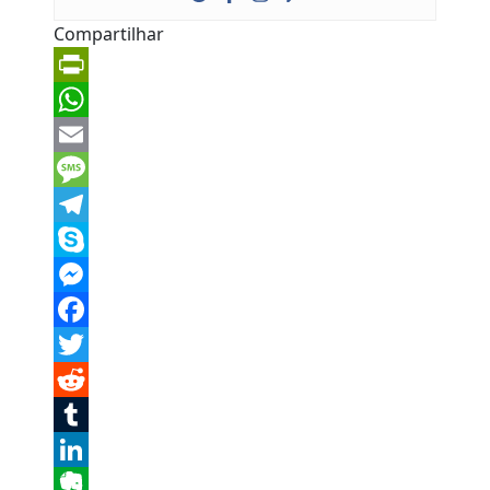
Compartilhar
PrintFriendly
WhatsApp
Email
Message
Telegram
Skype
Messenger
Facebook
Twitter
Reddit
Tumblr
LinkedIn