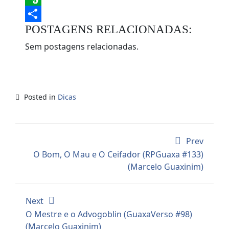
Evernote
POSTAGENS RELACIONADAS:
Share
Sem postagens relacionadas.
Posted in
Dicas
Prev
O Bom, O Mau e O Ceifador (RPGuaxa #133)
(Marcelo Guaxinim)
Next
O Mestre e o Advogoblin (GuaxaVerso #98)
(Marcelo Guaxinim)