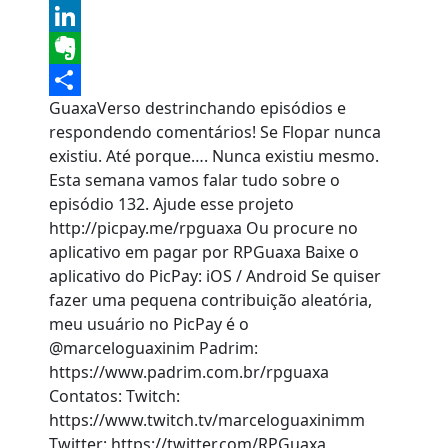
Tumblr
LinkedIn
Evernote
GuaxaVerso destrinchando episódios e
Share
respondendo comentários! Se Flopar nunca
existiu. Até porque…. Nunca existiu mesmo.
Esta semana vamos falar tudo sobre o
episódio 132. Ajude esse projeto
http://picpay.me/rpguaxa Ou procure no
aplicativo em pagar por RPGuaxa Baixe o
aplicativo do PicPay: iOS / Android Se quiser
fazer uma pequena contribuição aleatória,
meu usuário no PicPay é o
@marceloguaxinim Padrim:
https://www.padrim.com.br/rpguaxa
Contatos: Twitch:
https://www.twitch.tv/marceloguaxinimm
Twitter: https://twitter.com/RPGuaxa