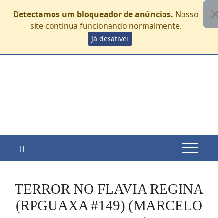
Detectamos um bloqueador de anúncios.
Nosso
site continua funcionando normalmente.
Skip
Já desativei
domingo, agosto 9
to
content
TERROR NO FLAVIA REGINA
(RPGUAXA #149) (MARCELO