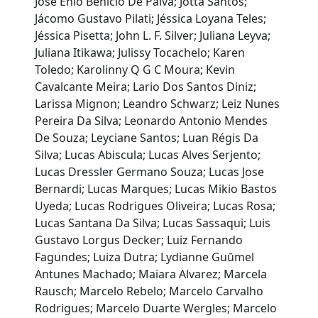
José Enio Benicio De Paiva; Jotta Santos;
Jácomo Gustavo Pilati; Jéssica Loyana Teles;
Jéssica Pisetta; John L. F. Silver; Juliana Leyva;
Juliana Itikawa; Julissy Tocachelo; Karen
Toledo; Karolinny Q G C Moura; Kevin
Cavalcante Meira; Lario Dos Santos Diniz;
Larissa Mignon; Leandro Schwarz; Leiz Nunes
Pereira Da Silva; Leonardo Antonio Mendes
De Souza; Leyciane Santos; Luan Régis Da
Silva; Lucas Abiscula; Lucas Alves Serjento;
Lucas Dressler Germano Souza; Lucas Jose
Bernardi; Lucas Marques; Lucas Mikio Bastos
Uyeda; Lucas Rodrigues Oliveira; Lucas Rosa;
Lucas Santana Da Silva; Lucas Sassaqui; Luis
Gustavo Lorgus Decker; Luiz Fernando
Fagundes; Luiza Dutra; Lydianne Guūmel
Antunes Machado; Maiara Alvarez; Marcela
Rausch; Marcelo Rebelo; Marcelo Carvalho
Rodrigues; Marcelo Duarte Wergles; Marcelo