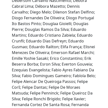
Debersom Carvalho Nascimento; Debora
Cabral Lima; Débora Mazetto; Dennis
Carvalho; Diego Melo; Dilenon Stefan Delfino;
Diogo Fernandes De Oliveira; Diogo Portugal
Ito Bastos Pinto; Douglaa Gioielli; Douglas
Pierre; Douglas Ramos Da Silva; Eduardo
Martins; Eduardo Cristiano Zabiela; Eduardo
Crunfli; Eduardo Dias Defreyn; Eduardo
Gusmao; Eduardo Railton; Elifa França; Elisnei
Menezes De Oliveira; Emerson Rafael Marchi;
Emille Yoshie Sasaki; Erico Constantino; Erik
Beserra Borba; Esron Silva; Everton Gouveia;
Ezequias Evangelista; Fabio Ayres Fabiano Da
Silva; Fabio Domingues Gameiro; Fabíola Belo;
Felipe Alencar De Queiroga Passos; Felipe
Corš; Felipe Dantas; Felipe De Moraes
Matsuda; Felipe Penninck; Felipe Queiroz Da
Silva; Felipe Ronchi Brigido; Felipe Xavier;
Fernanda Cortez De Santa Rosa; Fernanda