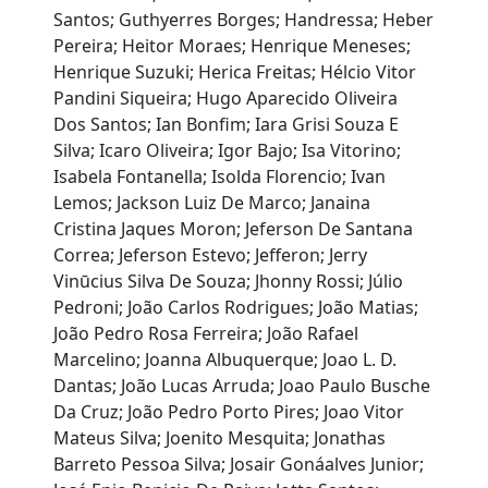
Santos; Guthyerres Borges; Handressa; Heber
Pereira; Heitor Moraes; Henrique Meneses;
Henrique Suzuki; Herica Freitas; Hélcio Vitor
Pandini Siqueira; Hugo Aparecido Oliveira
Dos Santos; Ian Bonfim; Iara Grisi Souza E
Silva; Icaro Oliveira; Igor Bajo; Isa Vitorino;
Isabela Fontanella; Isolda Florencio; Ivan
Lemos; Jackson Luiz De Marco; Janaina
Cristina Jaques Moron; Jeferson De Santana
Correa; Jeferson Estevo; Jefferon; Jerry
Vinūcius Silva De Souza; Jhonny Rossi; Júlio
Pedroni; João Carlos Rodrigues; João Matias;
João Pedro Rosa Ferreira; João Rafael
Marcelino; Joanna Albuquerque; Joao L. D.
Dantas; João Lucas Arruda; Joao Paulo Busche
Da Cruz; João Pedro Porto Pires; Joao Vitor
Mateus Silva; Joenito Mesquita; Jonathas
Barreto Pessoa Silva; Josair Gonáalves Junior;