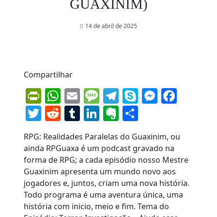
GUAXINIM)
14 de abril de 2025
Compartilhar
PrintFriendly
WhatsApp
Email
Message
Telegram
Skype
Messen
Face
Twitter
Reddit
Tumblr
LinkedIn
Evernote
Share
RPG: Realidades Paralelas do Guaxinim, ou
ainda RPGuaxa é um podcast gravado na
forma de RPG; a cada episódio nosso Mestre
Guaxinim apresenta um mundo novo aos
jogadores e, juntos, criam uma nova história.
Todo programa é uma aventura única, uma
história com inicio, meio e fim. Tema do