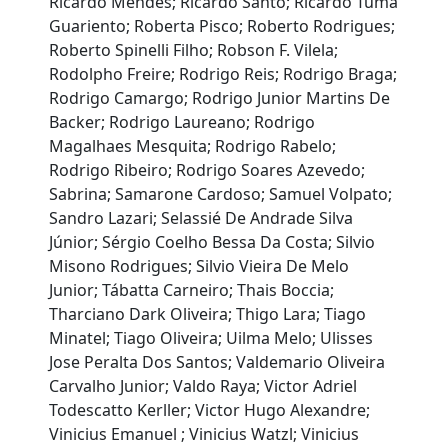
Ricardo Mendes; Ricardo Santo; Ricardo Tuma
Guariento; Roberta Pisco; Roberto Rodrigues;
Roberto Spinelli Filho; Robson F. Vilela;
Rodolpho Freire; Rodrigo Reis; Rodrigo Braga;
Rodrigo Camargo; Rodrigo Junior Martins De
Backer; Rodrigo Laureano; Rodrigo
Magalhaes Mesquita; Rodrigo Rabelo;
Rodrigo Ribeiro; Rodrigo Soares Azevedo;
Sabrina; Samarone Cardoso; Samuel Volpato;
Sandro Lazari; Selassié De Andrade Silva
Júnior; Sérgio Coelho Bessa Da Costa; Silvio
Misono Rodrigues; Silvio Vieira De Melo
Junior; Tábatta Carneiro; Thais Boccia;
Tharciano Dark Oliveira; Thigo Lara; Tiago
Minatel; Tiago Oliveira; Uilma Melo; Ulisses
Jose Peralta Dos Santos; Valdemario Oliveira
Carvalho Junior; Valdo Raya; Victor Adriel
Todescatto Kerller; Victor Hugo Alexandre;
Vinicius Emanuel ; Vinicius Watzl; Vinicius