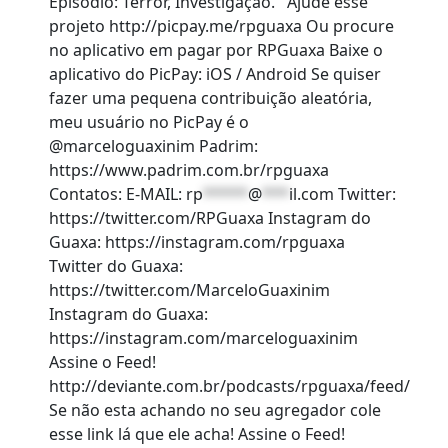
Episódio: Terror, Investigação. Ajude esse
projeto http://picpay.me/rpguaxa Ou procure
no aplicativo em pagar por RPGuaxa Baixe o
aplicativo do PicPay: iOS / Android Se quiser
fazer uma pequena contribuição aleatória,
meu usuário no PicPay é o
@marceloguaxinim Padrim:
https://www.padrim.com.br/rpguaxa
Contatos: E-MAIL:
rp
*****
@
***
il.com
Twitter:
https://twitter.com/RPGuaxa Instagram do
Guaxa: https://instagram.com/rpguaxa
Twitter do Guaxa:
https://twitter.com/MarceloGuaxinim
Instagram do Guaxa:
https://instagram.com/marceloguaxinim
Assine o Feed!
http://deviante.com.br/podcasts/rpguaxa/feed/
Se não esta achando no seu agregador cole
esse link lá que ele acha! Assine o Feed!