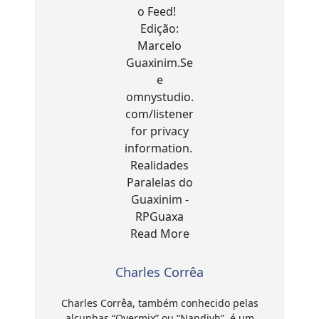
Charles Corrêa
Charles Corrêa, também conhecido pelas
alcunhas “Overmix” ou “Nandivh”, é um