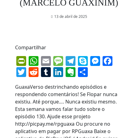
(MARCELO GUAXINIM)
13 de abril de 2025
Compartilhar
PrintFriendly
WhatsApp
Email
Message
Telegram
Skype
Messen
Face
Twitter
Reddit
Tumblr
LinkedIn
Evernote
Share
GuaxaVerso destrinchando episódios e
respondendo comentários! Se Flopar nunca
existiu. Até porque…. Nunca existiu mesmo.
Esta semana vamos falar tudo sobre o
episódio 130. Ajude esse projeto
http://picpay.me/rpguaxa Ou procure no
aplicativo em pagar por RPGuaxa Baixe o