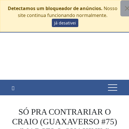
Detectamos um bloqueador de anúncios.
Nosso
site continua funcionando normalmente.
Skip
Já desativei
sábado, agosto 8
to
content
SÓ PRA CONTRARIAR O
CRAIO (GUAXAVERSO #75)