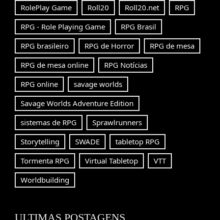
RolePlay Game
Roll20
Roll20.net
RPG
RPG - Role Playing Game
RPG Brasil
RPG brasileiro
RPG de Horror
RPG de mesa
RPG de mesa online
RPG Notícias
RPG online
savage worlds
Savage Worlds Adventure Edition
sistemas de RPG
Sprawlrunners
Storytelling
SWADE
tabletop RPG
Tormenta RPG
Virtual Tabletop
VTT
Worldbuilding
ULTIMAS POSTAGENS