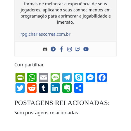
formas de melhorar a experiência de seus
jogadores, aplicando seus conhecimentos em
programação para aprimorar a jogabilidade e
imersão.
rpg.charlescorrea.com.br
Compartilhar
PrintFriendly
WhatsApp
Email
Message
Telegram
Skype
Messen
Face
Twitter
Reddit
Tumblr
LinkedIn
Evernote
Share
POSTAGENS RELACIONADAS:
Sem postagens relacionadas.