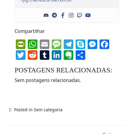
Compartilhar
PrintFriendly
WhatsApp
Email
Message
Telegram
Skype
Messen
Face
Twitter
Reddit
Tumblr
LinkedIn
Evernote
Share
POSTAGENS RELACIONADAS:
Sem postagens relacionadas.
Posted in Sem categoria