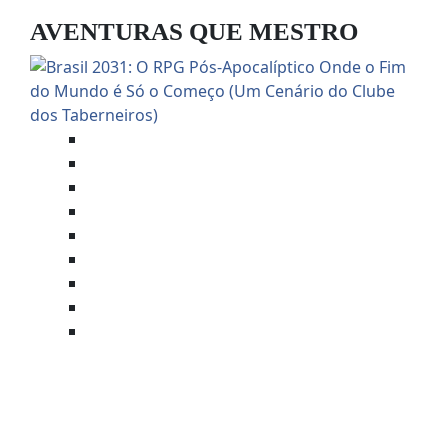
AVENTURAS QUE MESTRO
Anúncios
Anúncios de Mesas Online
Aventuras Mestradas
Brasil 2031
Foundry VTT
Horror
Mestre Charles Corrêa
Savage Worlds (SWADE)
Terror
BRASIL 2031: O RPG PÓS-
APOCALÍPTICO ONDE O FIM DO
MUNDO É SÓ O COMEÇO (UM