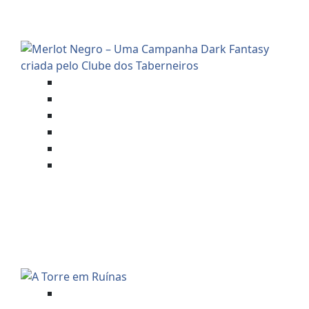
CENÁRIO DO CLUBE DOS
TABERNEIROS)
Aventuras Mestradas
Foundry VTT
Merlot Negro
Mestre Charles Corrêa
RPG - Role Playing Game
Savage Worlds (SWADE)
MERLOT NEGRO – UMA
CAMPANHA DARK FANTASY
CRIADA PELO CLUBE DOS
TABERNEIROS
Aventuras Mestradas