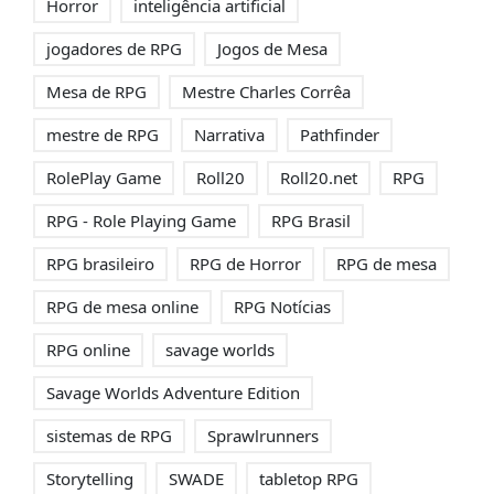
Horror
inteligência artificial
jogadores de RPG
Jogos de Mesa
Mesa de RPG
Mestre Charles Corrêa
mestre de RPG
Narrativa
Pathfinder
RolePlay Game
Roll20
Roll20.net
RPG
RPG - Role Playing Game
RPG Brasil
RPG brasileiro
RPG de Horror
RPG de mesa
RPG de mesa online
RPG Notícias
RPG online
savage worlds
Savage Worlds Adventure Edition
sistemas de RPG
Sprawlrunners
Storytelling
SWADE
tabletop RPG