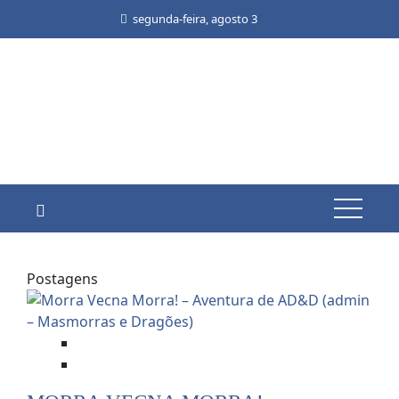
segunda-feira, agosto 3
Postagens
Dicas e Notícias do RPG
RPG - Role Playing Game