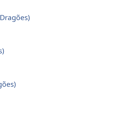
 Dragões)
s)
gões)