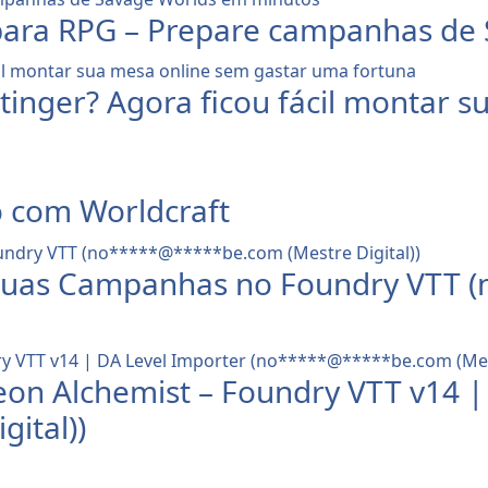
A para RPG – Prepare campanhas d
nger? Agora ficou fácil montar s
o com Worldcraft
a suas Campanhas no Foundry VTT (
on Alchemist – Foundry VTT v14 |
gital))