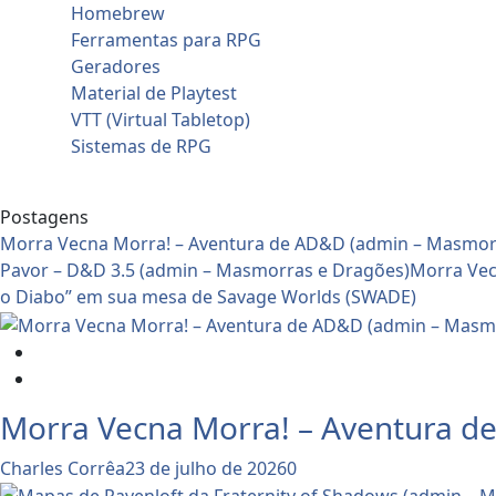
Homebrew
Ferramentas para RPG
Geradores
Material de Playtest
VTT (Virtual Tabletop)
Sistemas de RPG
Contato
Postagens
Morra Vecna Morra! – Aventura de AD&D (admin – Masmor
Pavor – D&D 3.5 (admin – Masmorras e Dragões)
Morra Vec
o Diabo” em sua mesa de Savage Worlds (SWADE)
Dicas e Notícias do RPG
RPG - Role Playing Game
Morra Vecna Morra! – Aventura d
Charles Corrêa
23 de julho de 2026
0