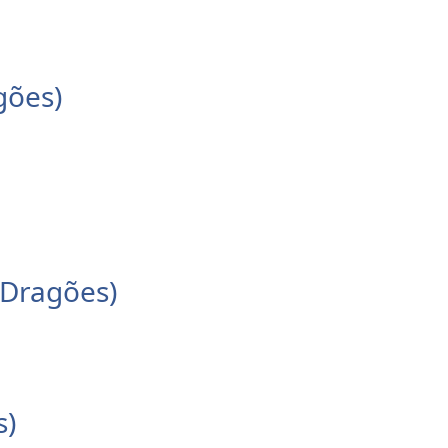
gões)
 Dragões)
s)