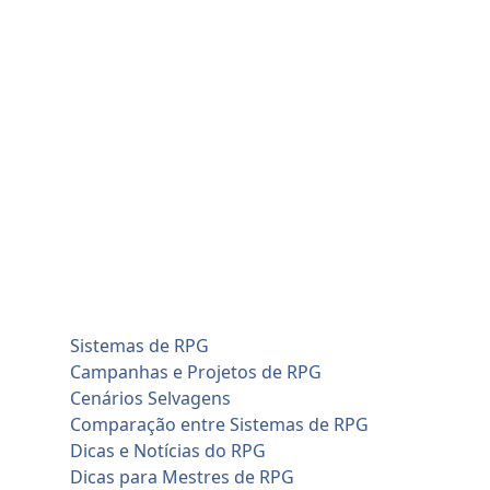
Skip
quinta-feira, agosto 6
to
Home
content
Blog
Cadastro de Jogadores
Contato
Home
Artificial Intelligence (AI)
Cadastro de Jogadores
Savage Worlds (SWADE)
Conversões de Sistemas
RPG em Geral
Sistemas de RPG
Campanhas e Projetos de RPG
Cenários Selvagens
Comparação entre Sistemas de RPG
Dicas e Notícias do RPG
Dicas para Mestres de RPG