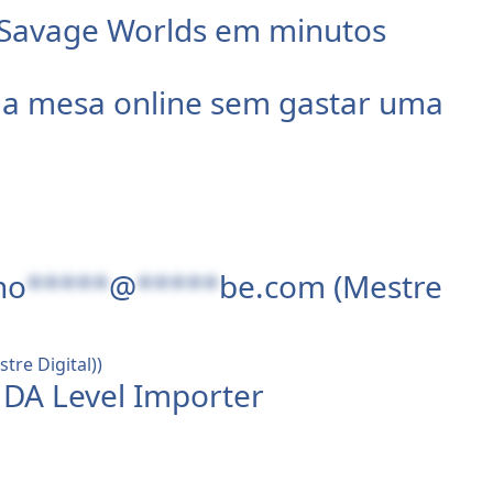
e Savage Worlds em minutos
ua mesa online sem gastar uma
no
*****
@
*****
be.com
(Mestre
 DA Level Importer