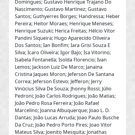
Domingues; Gustavo Henrique Trajano Do
Nascimento; Gustavo Martinez; Gustavo
Santos; Guthyerres Borges; Handressa; Heber
Pereira; Heitor Moraes; Henrique Meneses;
Henrique Suzuki; Herica Freitas; Hélcio Vitor
Pandini Siqueira; Hugo Aparecido Oliveira
Dos Santos; Ian Bonfim; Iara Grisi Souza E
Silva; Icaro Oliveira; Igor Bajo; Isa Vitorino;
Isabela Fontanella; Isolda Florencio; Ivan
Lemos; Jackson Luiz De Marco; Janaina
Cristina Jaques Moron; Jeferson De Santana
Correa; Jeferson Estevo; Jefferon; Jerry
Vinūcius Silva De Souza; Jhonny Rossi; Júlio
Pedroni; João Carlos Rodrigues; João Matias;
João Pedro Rosa Ferreira; João Rafael
Marcelino; Joanna Albuquerque; Joao L. D.
Dantas; João Lucas Arruda; Joao Paulo Busche
Da Cruz; João Pedro Porto Pires; Joao Vitor
Mateus Silva; Joenito Mesquita; Jonathas