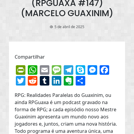
(RPGUAXA #147)
(MARCELO GUAXINIM)
5 de abril de 2025
Compartilhar
PrintFriendly
WhatsApp
Email
Message
Telegram
Skype
Messen
Face
Twitter
Reddit
Tumblr
LinkedIn
Evernote
Share
RPG: Realidades Paralelas do Guaxinim, ou
ainda RPGuaxa é um podcast gravado na
forma de RPG; a cada episódio nosso Mestre
Guaxinim apresenta um mundo novo aos
jogadores e, juntos, criam uma nova história.
Todo programa é uma aventura única, uma