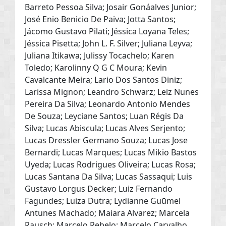
Barreto Pessoa Silva; Josair Gonáalves Junior;
José Enio Benicio De Paiva; Jotta Santos;
Jácomo Gustavo Pilati; Jéssica Loyana Teles;
Jéssica Pisetta; John L. F. Silver; Juliana Leyva;
Juliana Itikawa; Julissy Tocachelo; Karen
Toledo; Karolinny Q G C Moura; Kevin
Cavalcante Meira; Lario Dos Santos Diniz;
Larissa Mignon; Leandro Schwarz; Leiz Nunes
Pereira Da Silva; Leonardo Antonio Mendes
De Souza; Leyciane Santos; Luan Régis Da
Silva; Lucas Abiscula; Lucas Alves Serjento;
Lucas Dressler Germano Souza; Lucas Jose
Bernardi; Lucas Marques; Lucas Mikio Bastos
Uyeda; Lucas Rodrigues Oliveira; Lucas Rosa;
Lucas Santana Da Silva; Lucas Sassaqui; Luis
Gustavo Lorgus Decker; Luiz Fernando
Fagundes; Luiza Dutra; Lydianne Guūmel
Antunes Machado; Maiara Alvarez; Marcela
Rausch; Marcelo Rebelo; Marcelo Carvalho