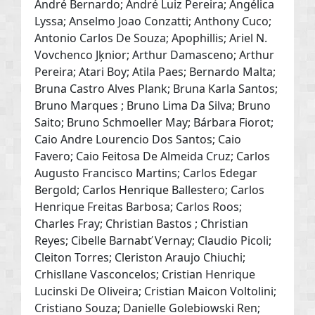
André Bernardo; André Luiz Pereira; Angélica
Lyssa; Anselmo Joao Conzatti; Anthony Cuco;
Antonio Carlos De Souza; Apophillis; Ariel N.
Vovchenco Jķnior; Arthur Damasceno; Arthur
Pereira; Atari Boy; Atila Paes; Bernardo Malta;
Bruna Castro Alves Plank; Bruna Karla Santos;
Bruno Marques ; Bruno Lima Da Silva; Bruno
Saito; Bruno Schmoeller May; Bárbara Fiorot;
Caio Andre Lourencio Dos Santos; Caio
Favero; Caio Feitosa De Almeida Cruz; Carlos
Augusto Francisco Martins; Carlos Edegar
Bergold; Carlos Henrique Ballestero; Carlos
Henrique Freitas Barbosa; Carlos Roos;
Charles Fray; Christian Bastos ; Christian
Reyes; Cibelle Barnabť Vernay; Claudio Picoli;
Cleiton Torres; Cleriston Araujo Chiuchi;
Crhisllane Vasconcelos; Cristian Henrique
Lucinski De Oliveira; Cristian Maicon Voltolini;
Cristiano Souza; Danielle Golebiowski Ren;