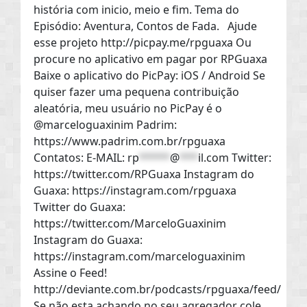
história com inicio, meio e fim. Tema do
Episódio: Aventura, Contos de Fada. Ajude
esse projeto http://picpay.me/rpguaxa Ou
procure no aplicativo em pagar por RPGuaxa
Baixe o aplicativo do PicPay: iOS / Android Se
quiser fazer uma pequena contribuição
aleatória, meu usuário no PicPay é o
@marceloguaxinim Padrim:
https://www.padrim.com.br/rpguaxa
Contatos: E-MAIL:
rp
*****
@
***
il.com
Twitter:
https://twitter.com/RPGuaxa Instagram do
Guaxa: https://instagram.com/rpguaxa
Twitter do Guaxa:
https://twitter.com/MarceloGuaxinim
Instagram do Guaxa:
https://instagram.com/marceloguaxinim
Assine o Feed!
http://deviante.com.br/podcasts/rpguaxa/feed/
Se não esta achando no seu agregador cole