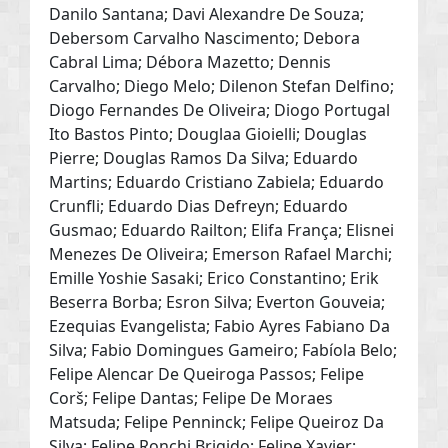
Danilo Santana; Davi Alexandre De Souza;
Debersom Carvalho Nascimento; Debora
Cabral Lima; Débora Mazetto; Dennis
Carvalho; Diego Melo; Dilenon Stefan Delfino;
Diogo Fernandes De Oliveira; Diogo Portugal
Ito Bastos Pinto; Douglaa Gioielli; Douglas
Pierre; Douglas Ramos Da Silva; Eduardo
Martins; Eduardo Cristiano Zabiela; Eduardo
Crunfli; Eduardo Dias Defreyn; Eduardo
Gusmao; Eduardo Railton; Elifa França; Elisnei
Menezes De Oliveira; Emerson Rafael Marchi;
Emille Yoshie Sasaki; Erico Constantino; Erik
Beserra Borba; Esron Silva; Everton Gouveia;
Ezequias Evangelista; Fabio Ayres Fabiano Da
Silva; Fabio Domingues Gameiro; Fabíola Belo;
Felipe Alencar De Queiroga Passos; Felipe
Corš; Felipe Dantas; Felipe De Moraes
Matsuda; Felipe Penninck; Felipe Queiroz Da
Silva; Felipe Ronchi Brigido; Felipe Xavier;