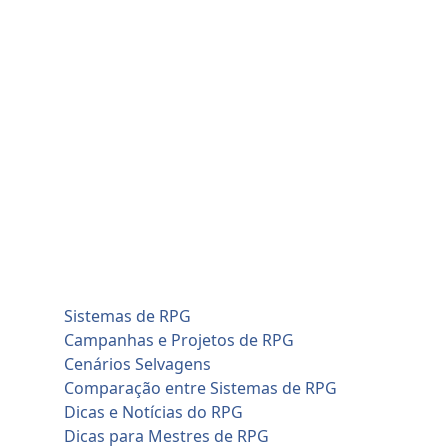
Skip
sábado, agosto 8
to
Home
content
Blog
Cadastro de Jogadores
Contato
Home
Artificial Intelligence (AI)
Cadastro de Jogadores
Savage Worlds (SWADE)
Conversões de Sistemas
RPG em Geral
Sistemas de RPG
Campanhas e Projetos de RPG
Cenários Selvagens
Comparação entre Sistemas de RPG
Dicas e Notícias do RPG
Dicas para Mestres de RPG