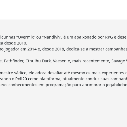
lcunhas “Overmix” ou “Nandivh”, é um apaixonado por RPG e dese
ea desde 2010.
o jogador em 2014 e, desde 2018, dedica-se a mestrar campanhas 
 Pathfinder, Cthulhu Dark, Vaesen e, mais recentemente, Savage 
estre sádico, ele adora desafiar até mesmo os mais experientes 
utilizando o Roll20 como plataforma, atualmente conduz suas camp
 seus conhecimentos em programação para aprimorar a jogabilidad