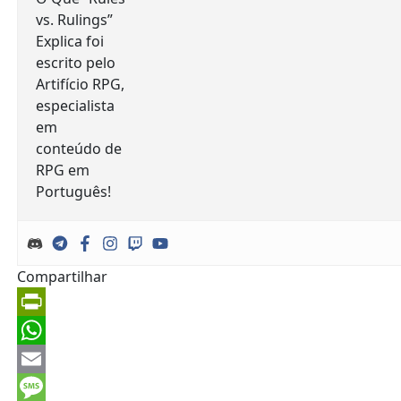
Compartilhar
PrintFriendly
WhatsApp
Email