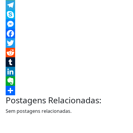
Message
Telegram
Skype
Messenger
Facebook
Twitter
Reddit
Tumblr
LinkedIn
Evernote
Postagens Relacionadas:
Share
Sem postagens relacionadas.