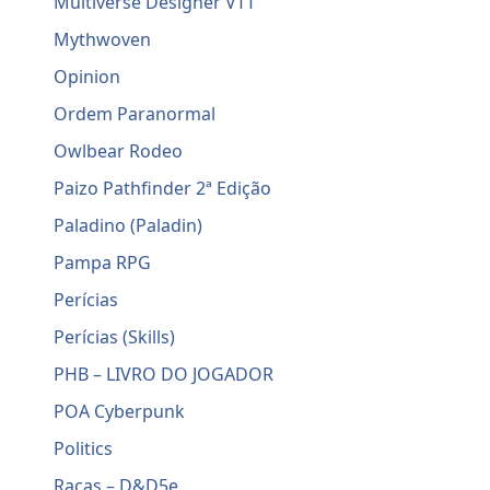
Multiverse Designer VTT
Mythwoven
Opinion
Ordem Paranormal
Owlbear Rodeo
Paizo Pathfinder 2ª Edição
Paladino (Paladin)
Pampa RPG
Perícias
Perícias (Skills)
PHB – LIVRO DO JOGADOR
POA Cyberpunk
Politics
Raças – D&D5e