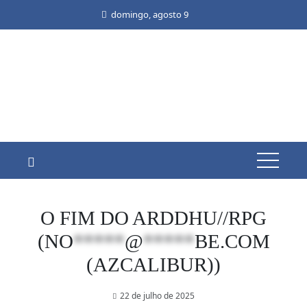
Skip
domingo, agosto 9
to
content
O FIM DO ARDDHU//RPG
(
NO
*****
@
*****
BE.COM
(AZCALIBUR))
22 de julho de 2025