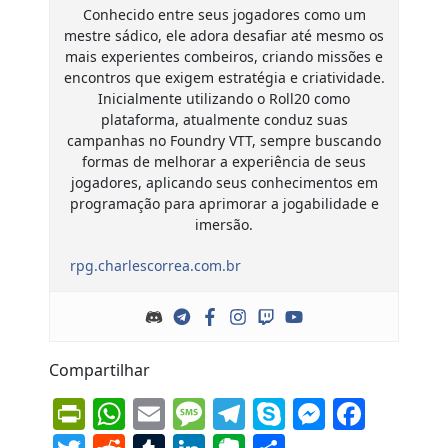
Conhecido entre seus jogadores como um
mestre sádico, ele adora desafiar até mesmo os
mais experientes combeiros, criando missões e
encontros que exigem estratégia e criatividade.
Inicialmente utilizando o Roll20 como
plataforma, atualmente conduz suas
campanhas no Foundry VTT, sempre buscando
formas de melhorar a experiência de seus
jogadores, aplicando seus conhecimentos em
programação para aprimorar a jogabilidade e
imersão.
rpg.charlescorrea.com.br
Compartilhar
PrintFriendly
WhatsApp
Email
Message
Telegram
Skype
Messen
Face