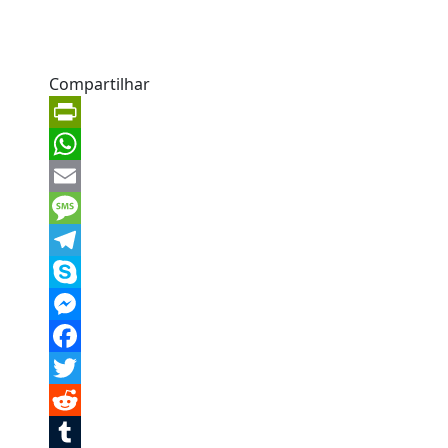
Compartilhar
PrintFriendly
WhatsApp
Email
Message
Telegram
Skype
Messenger
Facebook
Twitter
Reddit