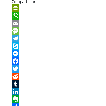
Compartilhar
PrintFriendly
WhatsApp
Email
Message
Telegram
Skype
Messenger
Facebook
Twitter
Reddit
Tumblr
LinkedIn