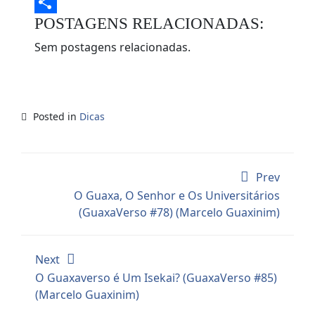
Evernote
POSTAGENS RELACIONADAS:
Share
Sem postagens relacionadas.
Posted in
Dicas
Prev
O Guaxa, O Senhor e Os Universitários
(GuaxaVerso #78) (Marcelo Guaxinim)
Next
O Guaxaverso é Um Isekai? (GuaxaVerso #85)
(Marcelo Guaxinim)