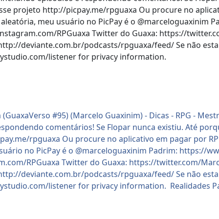
se projeto http://picpay.me/rpguaxa Ou procure no aplicat
o aleatória, meu usuário no PicPay é o @marceloguaxinim 
//instagram.com/RPGuaxa Twitter do Guaxa: https://twitte
ttp://deviante.com.br/podcasts/rpguaxa/feed/ Se não esta 
studio.com/listener for privacy information.