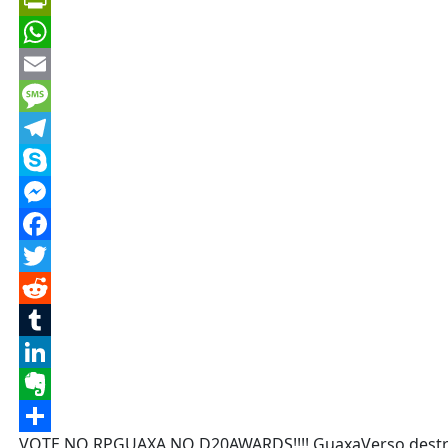
PrintFriendly
WhatsApp
Email
Message
Telegram
Skype
Messenger
Facebook
Twitter
Reddit
Tumblr
LinkedIn
Evernote
VOTE NO RPGUAXA NO D20AWARDS!!!! GuaxaVerso destrinc