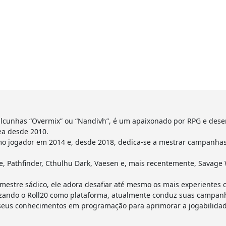
lcunhas “Overmix” ou “Nandivh”, é um apaixonado por RPG e dese
ea desde 2010.
o jogador em 2014 e, desde 2018, dedica-se a mestrar campanhas 
 Pathfinder, Cthulhu Dark, Vaesen e, mais recentemente, Savage 
estre sádico, ele adora desafiar até mesmo os mais experientes 
utilizando o Roll20 como plataforma, atualmente conduz suas camp
 seus conhecimentos em programação para aprimorar a jogabilidad