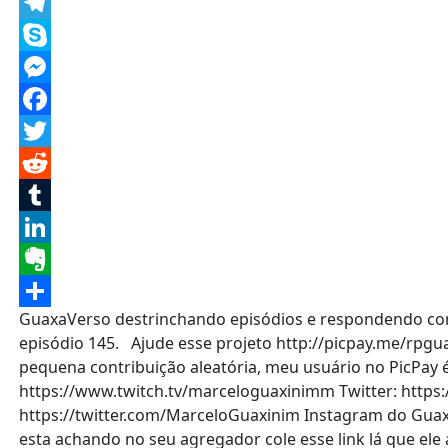
Message
Telegram
Skype
Messenger
Facebook
Twitter
Reddit
Tumblr
LinkedIn
Evernote
GuaxaVerso destrinchando episódios e respondendo come
Share
episódio 145. Ajude esse projeto http://picpay.me/rpgua
pequena contribuição aleatória, meu usuário no PicPay
https://www.twitch.tv/marceloguaxinimm Twitter: https
https://twitter.com/MarceloGuaxinim Instagram do Guax
esta achando no seu agregador cole esse link lá que ele