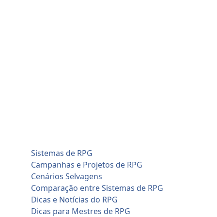
Skip
sexta-feira, agosto 7
to
Home
content
Blog
Cadastro de Jogadores
Contato
Home
Artificial Intelligence (AI)
Cadastro de Jogadores
Savage Worlds (SWADE)
Conversões de Sistemas
RPG em Geral
Sistemas de RPG
Campanhas e Projetos de RPG
Cenários Selvagens
Comparação entre Sistemas de RPG
Dicas e Notícias do RPG
Dicas para Mestres de RPG