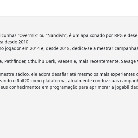
lcunhas “Overmix” ou “Nandivh”, é um apaixonado por RPG e dese
ea desde 2010.
o jogador em 2014 e, desde 2018, dedica-se a mestrar campanhas 
 Pathfinder, Cthulhu Dark, Vaesen e, mais recentemente, Savage 
estre sádico, ele adora desafiar até mesmo os mais experientes 
utilizando o Roll20 como plataforma, atualmente conduz suas camp
 seus conhecimentos em programação para aprimorar a jogabilidad