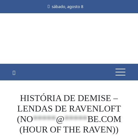
Skip
sábado, agosto 8
to
content
HISTÓRIA DE DEMISE –
LENDAS DE RAVENLOFT
(
NO
*****
@
*****
BE.COM
(HOUR OF THE RAVEN))