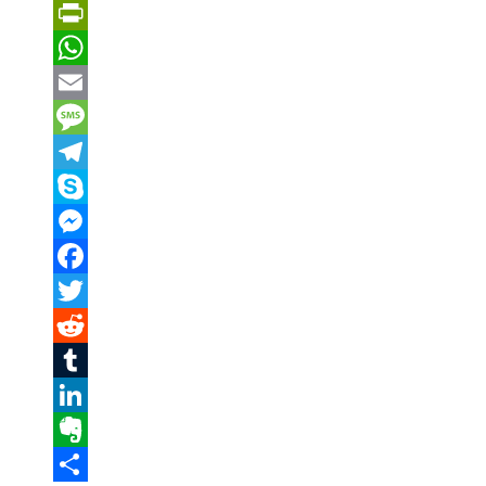
PrintFriendly
WhatsApp
Email
Message
Telegram
Skype
Messenger
Facebook
Twitter
Reddit
Tumblr
LinkedIn
Evernote