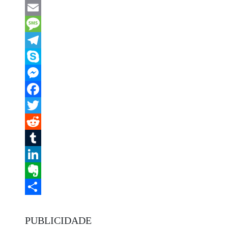
WhatsApp
Email
Message
Telegram
Skype
Messenger
Facebook
Twitter
Reddit
Tumblr
LinkedIn
Evernote
Share
PUBLICIDADE