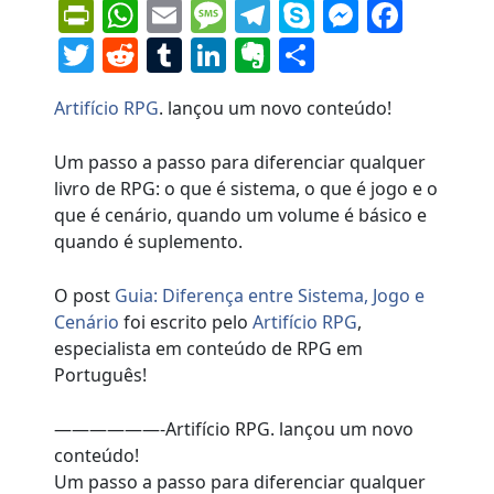
PrintFriendly
WhatsApp
Email
Message
Telegram
Skype
Messen
Face
Twitter
Reddit
Tumblr
LinkedIn
Evernote
Share
Artifício RPG
. lançou um novo conteúdo!
Um passo a passo para diferenciar qualquer
livro de RPG: o que é sistema, o que é jogo e o
que é cenário, quando um volume é básico e
quando é suplemento.
O post
Guia: Diferença entre Sistema, Jogo e
Cenário
foi escrito pelo
Artifício RPG
,
especialista em conteúdo de RPG em
Português!
——————-Artifício RPG. lançou um novo
conteúdo!
Um passo a passo para diferenciar qualquer