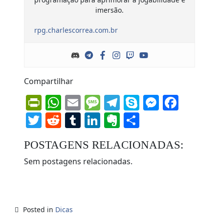
imersão.
rpg.charlescorrea.com.br
Compartilhar
PrintFriendly
WhatsApp
Email
Message
Telegram
Skype
Messen
Face
Twitter
Reddit
Tumblr
LinkedIn
Evernote
Share
POSTAGENS RELACIONADAS:
Sem postagens relacionadas.
Posted in
Dicas