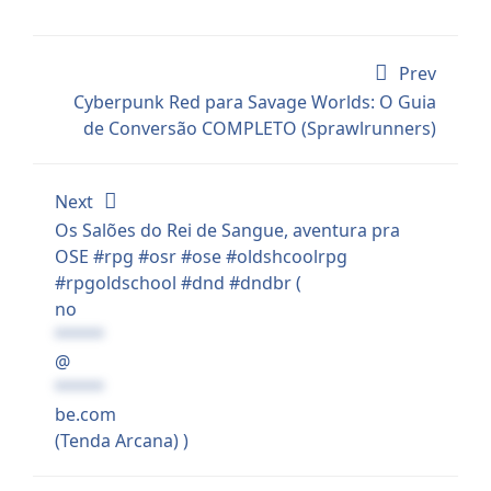
Prev
Cyberpunk Red para Savage Worlds: O Guia
de Conversão COMPLETO (Sprawlrunners)
Next
Os Salões do Rei de Sangue, aventura pra
OSE #rpg #osr #ose #oldshcoolrpg
#rpgoldschool #dnd #dndbr (
no
*****
@
*****
be.com
(Tenda Arcana) )