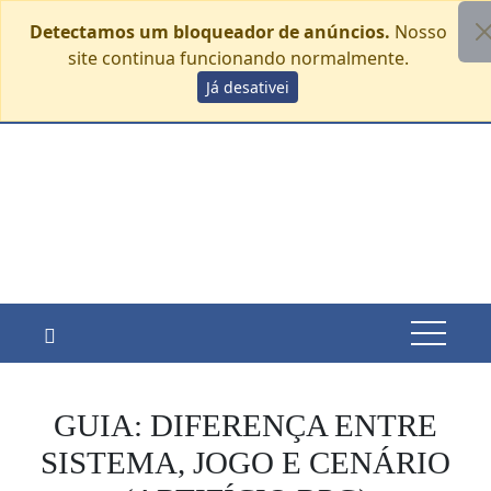
Detectamos um bloqueador de anúncios.
Nosso
site continua funcionando normalmente.
Skip
Já desativei
sábado, agosto 8
to
content
GUIA: DIFERENÇA ENTRE
SISTEMA, JOGO E CENÁRIO