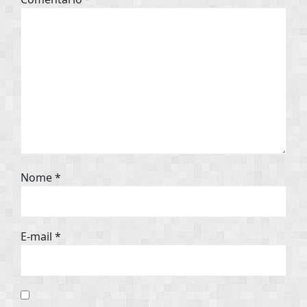
Nome
*
E-mail
*