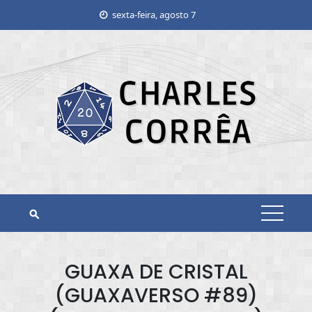
Skip
sexta-feira, agosto 7
to
content
GUAXA DE CRISTAL
(GUAXAVERSO #89)