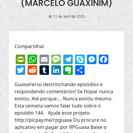
(MARCELO GUAXINIM)
11 de abril de 2025
Compartilhar
PrintFriendly
WhatsApp
Email
Message
Telegram
Skype
Messen
Face
Twitter
Reddit
Tumblr
LinkedIn
Evernote
Share
GuaxaVerso destrinchando episódios e
respondendo comentários! Se Flopar nunca
existiu. Até porque…. Nunca existiu mesmo.
Esta semana vamos falar tudo sobre o
episódio 144. Ajude esse projeto
http://picpay.me/rpguaxa Ou procure no
aplicativo em pagar por RPGuaxa Baixe o