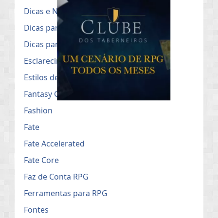
Dicas e Notícias do RPG
Dicas para Mestres de RPG
Dicas para o uso no Roll20
Esclarecimentos Públicos
Estilos de Campanha de RPG
Fantasy Grounds
Fashion
Fate
Fate Accelerated
Fate Core
Faz de Conta RPG
Ferramentas para RPG
Fontes