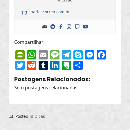
rpg.charlescorrea.com.br
Compartilhar
PrintFriendly
WhatsApp
Email
Message
Telegram
Skype
Messen
Face
Twitter
Reddit
Tumblr
LinkedIn
Evernote
Share
Postagens Relacionadas:
Sem postagens relacionadas.
Posted in
Dicas