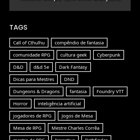
TAGS
Call of Cthulhu
compêndio de fantasia
comunidade RPG
cultura geek
Cyberpunk
D&D
d&d 5e
Dark Fantasy
Dicas para Mestres
DND
Dungeons & Dragons
fantasia
Foundry VTT
Horror
inteligência artificial
jogadores de RPG
Jogos de Mesa
Mesa de RPG
Mestre Charles Corrêa
mestre de RPG
Narrativa
Pathfinder