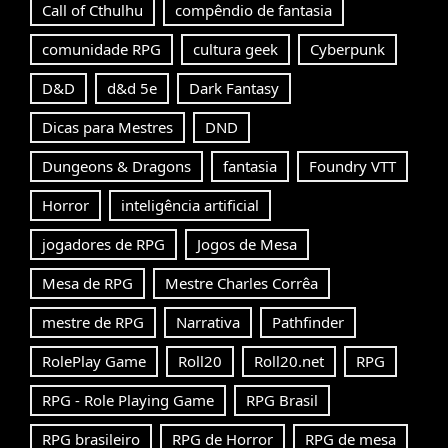
Call of Cthulhu
compêndio de fantasia
comunidade RPG
cultura geek
Cyberpunk
D&D
d&d 5e
Dark Fantasy
Dicas para Mestres
DND
Dungeons & Dragons
fantasia
Foundry VTT
Horror
inteligência artificial
jogadores de RPG
Jogos de Mesa
Mesa de RPG
Mestre Charles Corrêa
mestre de RPG
Narrativa
Pathfinder
RolePlay Game
Roll20
Roll20.net
RPG
RPG - Role Playing Game
RPG Brasil
RPG brasileiro
RPG de Horror
RPG de mesa