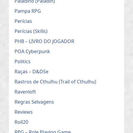
Paladino (Paladin)
Pampa RPG
Perícias
Perícias (Skills)
PHB – LIVRO DO JOGADOR
POA Cyberpunk
Politics
Raças – D&D5e
Rastros de Cthulhu (Trail of Cthulhu)
Ravenloft
Regras Selvagens
Reviews
Roll20
RPG – Role Playing Game