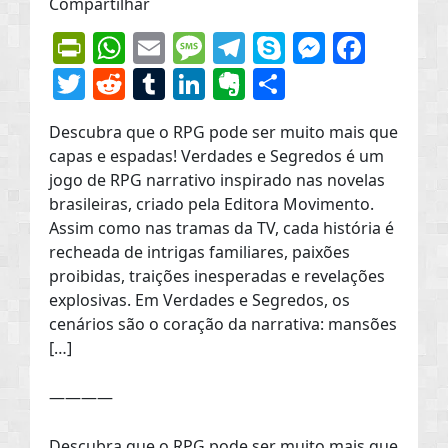
Compartilhar
PrintFriendly
WhatsApp
Email
Message
Telegram
Skype
Messen
Face
Twitter
Reddit
Tumblr
LinkedIn
Evernote
Share
Descubra que o RPG pode ser muito mais que
capas e espadas! Verdades e Segredos é um
jogo de RPG narrativo inspirado nas novelas
brasileiras, criado pela Editora Movimento.
Assim como nas tramas da TV, cada história é
recheada de intrigas familiares, paixões
proibidas, traições inesperadas e revelações
explosivas. Em Verdades e Segredos, os
cenários são o coração da narrativa: mansões
[…]
————
Descubra que o RPG pode ser muito mais que