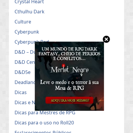
Crystal Heart
Cthulhu Dark
Culture
Cyberpunk
Cyberpunk Red
D&D – Dungeons & Dragons
D&D Cenários
D&D5e
Deadlands
Dicas
Dicas e Notícias do RPG
Dicas para Mestres de RPG
Dicas para o uso no Roll20
Esclarecimentos Públicos