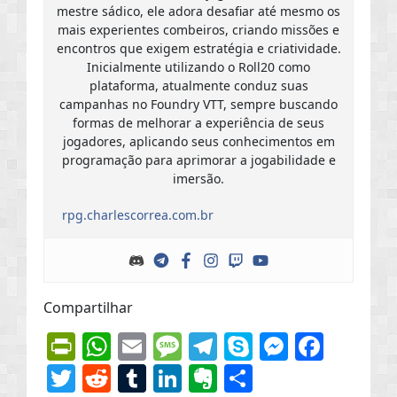
mestre sádico, ele adora desafiar até mesmo os
mais experientes combeiros, criando missões e
encontros que exigem estratégia e criatividade.
Inicialmente utilizando o Roll20 como
plataforma, atualmente conduz suas
campanhas no Foundry VTT, sempre buscando
formas de melhorar a experiência de seus
jogadores, aplicando seus conhecimentos em
programação para aprimorar a jogabilidade e
imersão.
rpg.charlescorrea.com.br
Compartilhar
PrintFriendly
WhatsApp
Email
Message
Telegram
Skype
Messen
Face
Twitter
Reddit
Tumblr
LinkedIn
Evernote
Share