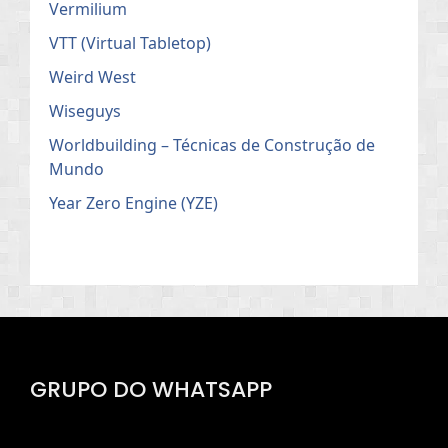
Vermilium
VTT (Virtual Tabletop)
Weird West
Wiseguys
Worldbuilding – Técnicas de Construção de
Mundo
Year Zero Engine (YZE)
GRUPO DO WHATSAPP