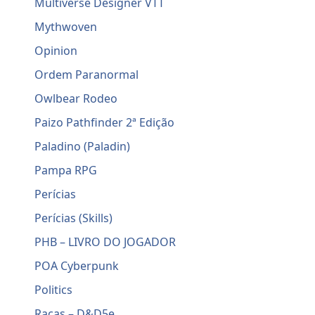
Multiverse Designer VTT
Mythwoven
Opinion
Ordem Paranormal
Owlbear Rodeo
Paizo Pathfinder 2ª Edição
Paladino (Paladin)
Pampa RPG
Perícias
Perícias (Skills)
PHB – LIVRO DO JOGADOR
POA Cyberpunk
Politics
Raças – D&D5e