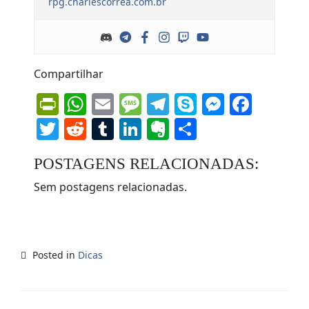
rpg.charlescorrea.com.br
Compartilhar
PrintFriendly
WhatsApp
Email
Message
Telegram
Skype
Messen
Face
Twitter
Reddit
Tumblr
LinkedIn
Evernote
Share
POSTAGENS RELACIONADAS:
Sem postagens relacionadas.
Posted in
Dicas