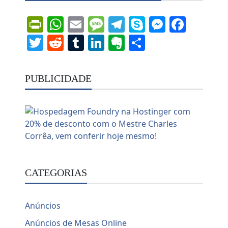
PrintFriendly
WhatsApp
Email
Message
Telegram
Skype
Messen
Face
Twitter
Reddit
Tumblr
LinkedIn
Evernote
Share
PUBLICIDADE
CATEGORIAS
Anúncios
Anúncios de Mesas Online