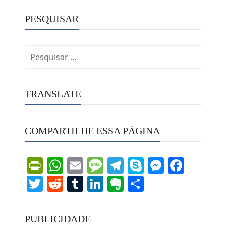
PESQUISAR
Pesquisar
por:
TRANSLATE
COMPARTILHE ESSA PÁGINA
PrintFriendly
WhatsApp
Email
Message
Telegram
Skype
Messen
Face
Twitter
Reddit
Tumblr
LinkedIn
Evernote
Share
PUBLICIDADE