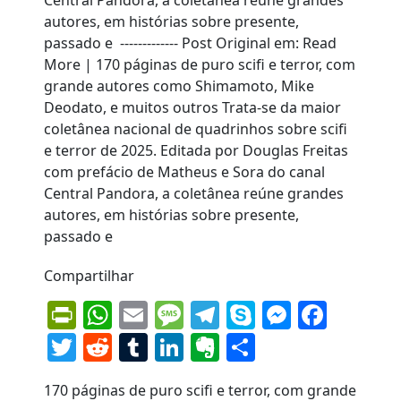
Compartilhar
PrintFriendly
WhatsApp
Email
Message
Telegram
Skype
Messen
Face
Twitter
Reddit
Tumblr
LinkedIn
Evernote
Share
170 páginas de puro scifi e terror, com grande