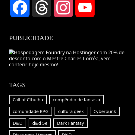
Facebook
Threads
Instagram
YouTube
Channel
PUBLICIDADE
TAGS
Call of Cthulhu
compêndio de fantasia
comunidade RPG
cultura geek
Cyberpunk
D&D
d&d 5e
Dark Fantasy
Dicas para Mestres
DND