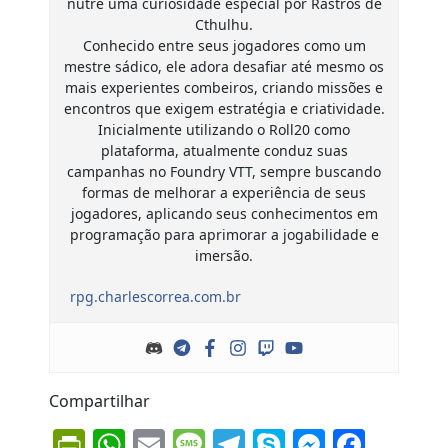
nutre uma curiosidade especial por Rastros de
Cthulhu.
Conhecido entre seus jogadores como um
mestre sádico, ele adora desafiar até mesmo os
mais experientes combeiros, criando missões e
encontros que exigem estratégia e criatividade.
Inicialmente utilizando o Roll20 como
plataforma, atualmente conduz suas
campanhas no Foundry VTT, sempre buscando
formas de melhorar a experiência de seus
jogadores, aplicando seus conhecimentos em
programação para aprimorar a jogabilidade e
imersão.
rpg.charlescorrea.com.br
Compartilhar
PrintFriendly
WhatsApp
Email
Message
Telegram
Skype
Messen
Face