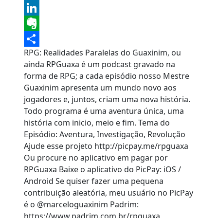
Tumblr
LinkedIn
Evernote
RPG: Realidades Paralelas do Guaxinim, ou
Share
ainda RPGuaxa é um podcast gravado na
forma de RPG; a cada episódio nosso Mestre
Guaxinim apresenta um mundo novo aos
jogadores e, juntos, criam uma nova história.
Todo programa é uma aventura única, uma
história com inicio, meio e fim. Tema do
Episódio: Aventura, Investigação, Revolução
Ajude esse projeto http://picpay.me/rpguaxa
Ou procure no aplicativo em pagar por
RPGuaxa Baixe o aplicativo do PicPay: iOS /
Android Se quiser fazer uma pequena
contribuição aleatória, meu usuário no PicPay
é o @marceloguaxinim Padrim:
https://www.padrim.com.br/rpguaxa