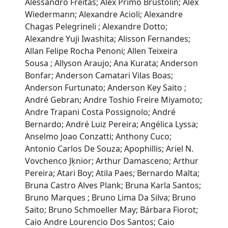
Alessandro Freitas; Alex Primo Brustolin; Alex
Wiedermann; Alexandre Acioli; Alexandre
Chagas Pelegrineli ; Alexandre Dotto;
Alexandre Yuji Iwashita; Alisson Fernandes;
Allan Felipe Rocha Penoni; Allen Teixeira
Sousa ; Allyson Araujo; Ana Kurata; Anderson
Bonfar; Anderson Camatari Vilas Boas;
Anderson Furtunato; Anderson Key Saito ;
André Gebran; Andre Toshio Freire Miyamoto;
Andre Trapani Costa Possignolo; André
Bernardo; André Luiz Pereira; Angélica Lyssa;
Anselmo Joao Conzatti; Anthony Cuco;
Antonio Carlos De Souza; Apophillis; Ariel N.
Vovchenco Jķnior; Arthur Damasceno; Arthur
Pereira; Atari Boy; Atila Paes; Bernardo Malta;
Bruna Castro Alves Plank; Bruna Karla Santos;
Bruno Marques ; Bruno Lima Da Silva; Bruno
Saito; Bruno Schmoeller May; Bárbara Fiorot;
Caio Andre Lourencio Dos Santos; Caio