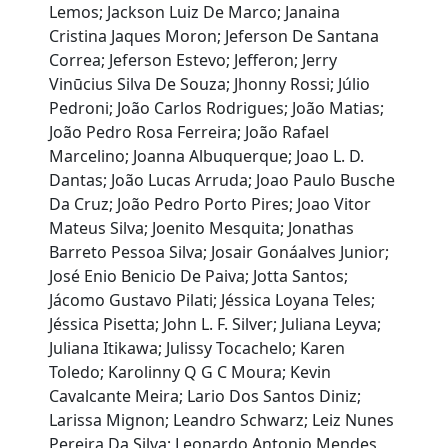
Lemos; Jackson Luiz De Marco; Janaina
Cristina Jaques Moron; Jeferson De Santana
Correa; Jeferson Estevo; Jefferon; Jerry
Vinūcius Silva De Souza; Jhonny Rossi; Júlio
Pedroni; João Carlos Rodrigues; João Matias;
João Pedro Rosa Ferreira; João Rafael
Marcelino; Joanna Albuquerque; Joao L. D.
Dantas; João Lucas Arruda; Joao Paulo Busche
Da Cruz; João Pedro Porto Pires; Joao Vitor
Mateus Silva; Joenito Mesquita; Jonathas
Barreto Pessoa Silva; Josair Gonáalves Junior;
José Enio Benicio De Paiva; Jotta Santos;
Jácomo Gustavo Pilati; Jéssica Loyana Teles;
Jéssica Pisetta; John L. F. Silver; Juliana Leyva;
Juliana Itikawa; Julissy Tocachelo; Karen
Toledo; Karolinny Q G C Moura; Kevin
Cavalcante Meira; Lario Dos Santos Diniz;
Larissa Mignon; Leandro Schwarz; Leiz Nunes
Pereira Da Silva; Leonardo Antonio Mendes