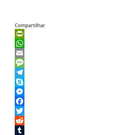
Compartilhar
PrintFriendly
WhatsApp
Email
Message
Telegram
Skype
Messenger
Facebook
Twitter
Reddit