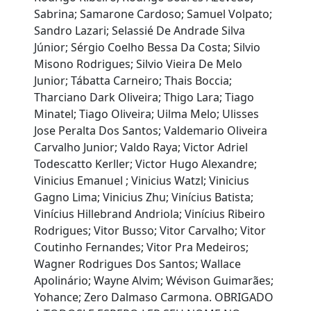
Sabrina; Samarone Cardoso; Samuel Volpato;
Sandro Lazari; Selassié De Andrade Silva
Júnior; Sérgio Coelho Bessa Da Costa; Silvio
Misono Rodrigues; Silvio Vieira De Melo
Junior; Tábatta Carneiro; Thais Boccia;
Tharciano Dark Oliveira; Thigo Lara; Tiago
Minatel; Tiago Oliveira; Uilma Melo; Ulisses
Jose Peralta Dos Santos; Valdemario Oliveira
Carvalho Junior; Valdo Raya; Victor Adriel
Todescatto Kerller; Victor Hugo Alexandre;
Vinicius Emanuel ; Vinicius Watzl; Vinicius
Gagno Lima; Vinicius Zhu; Vinícius Batista;
Vinícius Hillebrand Andriola; Vinícius Ribeiro
Rodrigues; Vitor Busso; Vitor Carvalho; Vitor
Coutinho Fernandes; Vitor Pra Medeiros;
Wagner Rodrigues Dos Santos; Wallace
Apolinário; Wayne Alvim; Wévison Guimarães;
Yohance; Zero Dalmaso Carmona. OBRIGADO