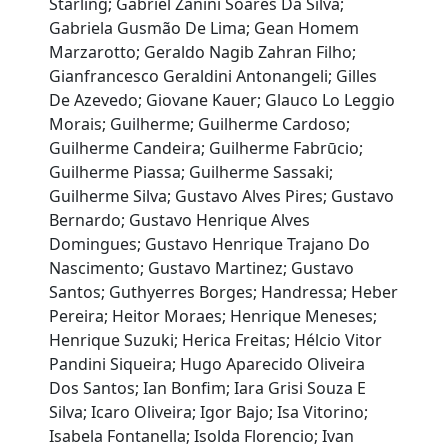
Starling; Gabriel Zanini Soares Da Silva;
Gabriela Gusmão De Lima; Gean Homem
Marzarotto; Geraldo Nagib Zahran Filho;
Gianfrancesco Geraldini Antonangeli; Gilles
De Azevedo; Giovane Kauer; Glauco Lo Leggio
Morais; Guilherme; Guilherme Cardoso;
Guilherme Candeira; Guilherme Fabrūcio;
Guilherme Piassa; Guilherme Sassaki;
Guilherme Silva; Gustavo Alves Pires; Gustavo
Bernardo; Gustavo Henrique Alves
Domingues; Gustavo Henrique Trajano Do
Nascimento; Gustavo Martinez; Gustavo
Santos; Guthyerres Borges; Handressa; Heber
Pereira; Heitor Moraes; Henrique Meneses;
Henrique Suzuki; Herica Freitas; Hélcio Vitor
Pandini Siqueira; Hugo Aparecido Oliveira
Dos Santos; Ian Bonfim; Iara Grisi Souza E
Silva; Icaro Oliveira; Igor Bajo; Isa Vitorino;
Isabela Fontanella; Isolda Florencio; Ivan