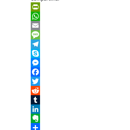
PrintFriendly
WhatsApp
Email
Message
Telegram
Skype
Messenger
Facebook
Twitter
Reddit
Tumblr
LinkedIn
Evernote