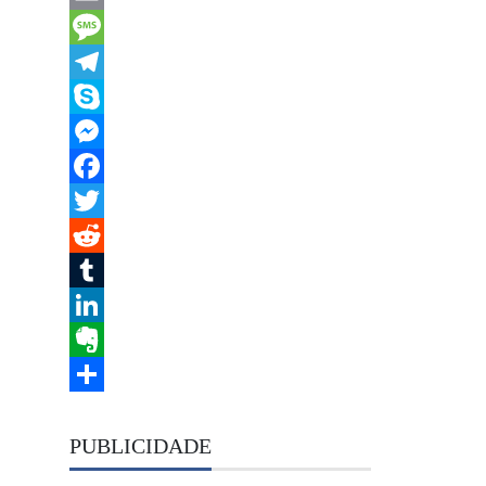
Email
Message
Telegram
Skype
Messenger
Facebook
Twitter
Reddit
Tumblr
LinkedIn
Evernote
Share
PUBLICIDADE