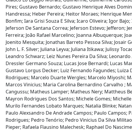
Pires; Gustavo Bernardo; Gustavo Henrique Alves Domin
Handressa; Heber Pereira; Heitor Moraes; Henrique Menes
Bonfim; Iara Grisi Souza E Silva; Icaro Oliveira; Igor Baj
Jeferson De Santana Correa; Jeferson Estevo; Jefferon; Je
Ferreira; João Rafael Marcelino; Joanna Albuquerque; Joa
Joenito Mesquita; Jonathas Barreto Pessoa Silva; Josair Go
John L. F. Silver; Juliana Leyva; Juliana Itikawa; Julissy
Leandro Schwarz; Leiz Nunes Pereira Da Silva; Leonardo 
Dressler Germano Souza; Lucas Jose Bernardi; Lucas Marq
Gustavo Lorgus Decker; Luiz Fernando Fagundes; Luiza 
Rodrigues; Marcelo Duarte Wergles; Marcelo Miyoshi; 
Marcos Vinicius; Maria Carolina Bernardino Carvalho ; M
Cangussu; Matheus Lamper; Matheus Nery; Mattheus Belo
Mayron Rodrigues Dos Santos; Michele Gomes; Michelle G
Murilo Fernandes Lobato Marques; Natalia Blinke; Natan
Paulo Alexsandro De Andrade Campos; Paulo Campos; Pa
Rodrigues; Pedro Tenório; Pedro Vinicius Da Silva Militao
Pieper; Rafaela Flausino Malechesk; Raphael Do Nascime