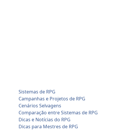
Skip
quinta-feira, agosto 6
to
Home
content
Blog
Cadastro de Jogadores
Contato
Home
Artificial Intelligence (AI)
Cadastro de Jogadores
Savage Worlds (SWADE)
Conversões de Sistemas
RPG em Geral
Sistemas de RPG
Campanhas e Projetos de RPG
Cenários Selvagens
Comparação entre Sistemas de RPG
Dicas e Notícias do RPG
Dicas para Mestres de RPG