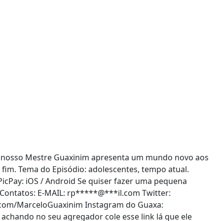
io nosso Mestre Guaxinim apresenta um mundo novo aos
e fim. Tema do Episódio: adolescentes, tempo atual.
PicPay: iOS / Android Se quiser fazer uma pequena
Contatos: E-MAIL:
rp
*****
@
***
il.com
Twitter:
er.com/MarceloGuaxinim Instagram do Guaxa:
achando no seu agregador cole esse link lá que ele