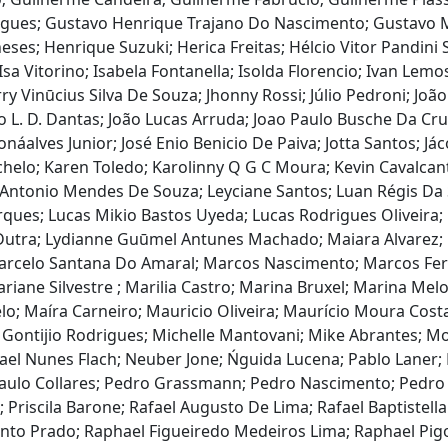
gues; Gustavo Henrique Trajano Do Nascimento; Gustavo M
es; Henrique Suzuki; Herica Freitas; Hélcio Vitor Pandini 
o; Isa Vitorino; Isabela Fontanella; Isolda Florencio; Ivan Le
rry Vinūcius Silva De Souza; Jhonny Rossi; Júlio Pedroni; Jo
o L. D. Dantas; João Lucas Arruda; Joao Paulo Busche Da Cruz
náalves Junior; José Enio Benicio De Paiva; Jotta Santos; Jáco
 Tocachelo; Karen Toledo; Karolinny Q G C Moura; Kevin Cavalc
Antonio Mendes De Souza; Leyciane Santos; Luan Régis Da Si
ues; Lucas Mikio Bastos Uyeda; Lucas Rodrigues Oliveira; L
Dutra; Lydianne Guūmel Antunes Machado; Maiara Alvarez;
Marcelo Santana Do Amaral; Marcos Nascimento; Marcos Fe
ariane Silvestre ; Marilia Castro; Marina Bruxel; Marina Me
; Maíra Carneiro; Mauricio Oliveira; Maurício Moura Cost
ontijio Rodrigues; Michelle Mantovani; Mike Abrantes; Moa
ael Nunes Flach; Neuber Jone; Ńguida Lucena; Pablo Laner; 
ulo Collares; Pedro Grassmann; Pedro Nascimento; Pedro 
; Priscila Barone; Rafael Augusto De Lima; Rafael Baptistell
nto Prado; Raphael Figueiredo Medeiros Lima; Raphael Pigo