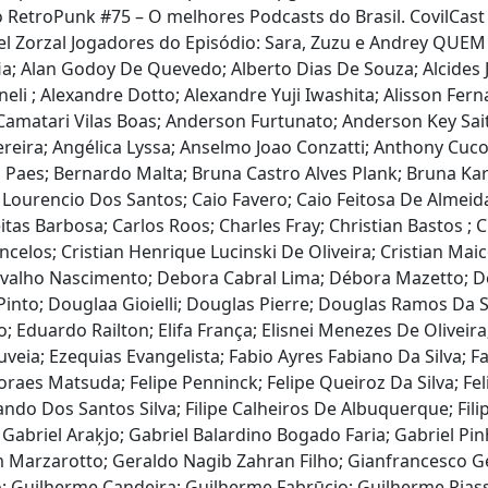
o RetroPunk #75 – O melhores Podcasts do Brasil. CovilCas
el Zorzal Jogadores do Episódio: Sara, Zuzu e Andrey QUEM
fia; Alan Godoy De Quevedo; Alberto Dias De Souza; Alcides J
i ; Alexandre Dotto; Alexandre Yuji Iwashita; Alisson Ferna
Camatari Vilas Boas; Anderson Furtunato; Anderson Key Sai
reira; Angélica Lyssa; Anselmo Joao Conzatti; Anthony Cuco;
la Paes; Bernardo Malta; Bruna Castro Alves Plank; Bruna K
 Lourencio Dos Santos; Caio Favero; Caio Feitosa De Almeid
tas Barbosa; Carlos Roos; Charles Fray; Christian Bastos ; Ch
ncelos; Cristian Henrique Lucinski De Oliveira; Cristian Mai
valho Nascimento; Debora Cabral Lima; Débora Mazetto; Den
into; Douglaa Gioielli; Douglas Pierre; Douglas Ramos Da S
Eduardo Railton; Elifa França; Elisnei Menezes De Oliveira;
uveia; Ezequias Evangelista; Fabio Ayres Fabiano Da Silva; 
oraes Matsuda; Felipe Penninck; Felipe Queiroz Da Silva; Fel
 Dos Santos Silva; Filipe Calheiros De Albuquerque; Filipe P
 Gabriel Araķjo; Gabriel Balardino Bogado Faria; Gabriel Pin
arzarotto; Geraldo Nagib Zahran Filho; Gianfrancesco Ger
 Guilherme Candeira; Guilherme Fabrūcio; Guilherme Piassa