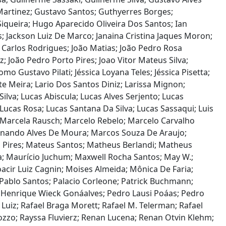
artinez; Gustavo Santos; Guthyerres Borges;
Siqueira; Hugo Aparecido Oliveira Dos Santos; Ian
mos; Jackson Luiz De Marco; Janaina Cristina Jaques Moron;
ão Carlos Rodrigues; João Matias; João Pedro Rosa
; João Pedro Porto Pires; Joao Vitor Mateus Silva;
mo Gustavo Pilati; Jéssica Loyana Teles; Jéssica Pisetta;
ante Meira; Lario Dos Santos Diniz; Larissa Mignon;
lva; Lucas Abiscula; Lucas Alves Serjento; Lucas
ucas Rosa; Lucas Santana Da Silva; Lucas Sassaqui; Luis
 Marcela Rausch; Marcelo Rebelo; Marcelo Carvalho
rnando Alves De Moura; Marcos Souza De Araujo;
lo Pires; Mateus Santos; Matheus Berlandi; Matheus
a; Maurício Juchum; Maxwell Rocha Santos; May W.;
cir Luiz Cagnin; Moises Almeida; Mônica De Faria;
Pablo Santos; Palacio Corleone; Patrick Buchmann;
Henrique Wieck Gonáalves; Pedro Lausi Poáas; Pedro
a Luiz; Rafael Braga Morett; Rafael M. Telerman; Rafael
zzo; Rayssa Fluvierz; Renan Lucena; Renan Otvin Klehm;