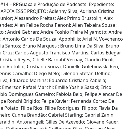
t #14 – RPGuaxa e Produção de Podcasts. Expediente:
 APOIA ESSE PROJETO: Adienny Silva; Adriana Cristina
unior; Alessandro Freitas; Alex Primo Brustolin; Alex
ndes; Allan Felipe Rocha Penoni; Allen Teixeira Sousa ;
to ; André Gebran; Andre Toshio Freire Miyamoto; Andre
 Antonio Carlos De Souza; Apophillis; Ariel N. Vovchenco
arla Santos; Bruno Marques ; Bruno Lima Da Silva; Bruno
a Cruz; Carlos Augusto Francisco Martins; Carlos Edegar
ristian Reyes; Cibelle Barnabť Vernay; Claudio Picoli;
con Voltolini; Cristiano Souza; Danielle Golebiowski Ren;
nis Carvalho; Diego Melo; Dilenon Stefan Delfino;
ilva; Eduardo Martins; Eduardo Cristiano Zabiela;
 Emerson Rafael Marchi; Emille Yoshie Sasaki; Erico
Fabio Domingues Gameiro; Fabíola Belo; Felipe Alencar De
ipe Ronchi Brigido; Felipe Xavier; Fernanda Cortez De
oiato; Filipe Rios; Filipe Rodrigues; Filippo; Flavia Da
heiro Cunha Brandão; Gabriel Starling; Gabriel Zanini
aldini Antonangeli; Gilles De Azevedo; Giovane Kauer;
; Guilherme Sassaki; Guilherme Silva; Gustavo Alves