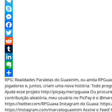
Message
Telegram
Skype
Messenger
Facebook
Twitter
Reddit
Tumblr
LinkedIn
Evernote
RPG: Realidades Paralelas do Guaxinim, ou ainda RPGu
Share
jogadores e, juntos, criam uma nova história. Todo prog
Ajude esse projeto http://picpay.me/rpguaxa Ou procure
contribuição aleatória, meu usuário no PicPay é o @ma
https://twitter.com/RPGuaxa Instagram do Guaxa: https
https://instagram.com/marceloguaxinim Assine o Feed! h