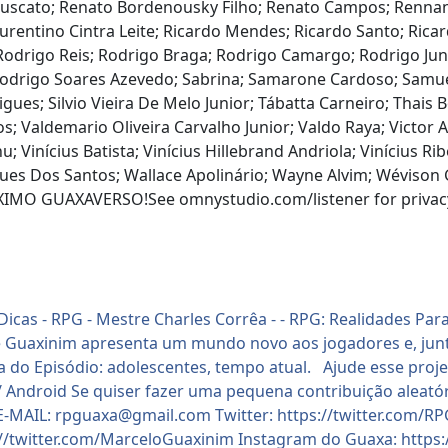
ruscato; Renato Bordenousky Filho; Renato Campos; Rennan 
urentino Cintra Leite; Ricardo Mendes; Ricardo Santo; Ric
re; Rodrigo Reis; Rodrigo Braga; Rodrigo Camargo; Rodrigo J
odrigo Soares Azevedo; Sabrina; Samarone Cardoso; Samuel 
gues; Silvio Vieira De Melo Junior; Tábatta Carneiro; Thais B
os; Valdemario Oliveira Carvalho Junior; Valdo Raya; Victor A
u; Vinícius Batista; Vinícius Hillebrand Andriola; Vinícius Ri
ues Dos Santos; Wallace Apolinário; Wayne Alvim; Wéviso
O GUAXAVERSO!See omnystudio.com/listener for privacy